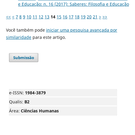
e Educação: n. 16 (2017): Saberes: Filosofia e Educação
<<
<
7
8
9
10
11
12
13
14
15
16
17
18
19
20
21
>
>>
Você também pode
iniciar uma pesquisa avançada por
similaridade
para este artigo.
Submissão
e-ISSN:
1984-3879
Qualis:
B2
Área:
Ciências Humanas