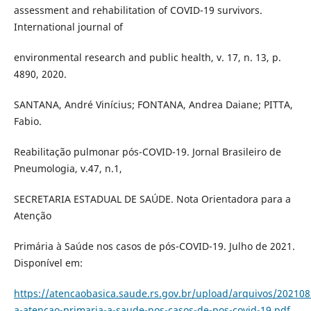
assessment and rehabilitation of COVID-19 survivors.
International journal of
environmental research and public health, v. 17, n. 13, p.
4890, 2020.
SANTANA, André Vinícius; FONTANA, Andrea Daiane; PITTA,
Fabio.
Reabilitação pulmonar pós-COVID-19. Jornal Brasileiro de
Pneumologia, v.47, n.1,
SECRETARIA ESTADUAL DE SAÚDE. Nota Orientadora para a
Atenção
Primária à Saúde nos casos de pós-COVID-19. Julho de 2021.
Disponível em:
https://atencaobasica.saude.rs.gov.br/upload/arquivos/20210
a-atencao-primaria-a-saude-nos-casos-de-pos-covid-19.pdf
.