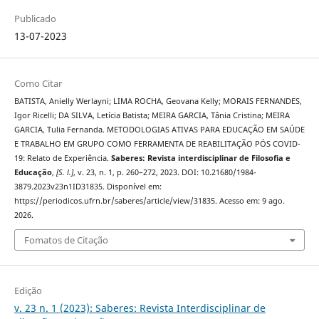
Publicado
13-07-2023
Como Citar
BATISTA, Anielly Werlayni; LIMA ROCHA, Geovana Kelly; MORAIS FERNANDES,
Igor Ricelli; DA SILVA, Letícia Batista; MEIRA GARCIA, Tânia Cristina; MEIRA
GARCIA, Tulia Fernanda. METODOLOGIAS ATIVAS PARA EDUCAÇÃO EM SAÚDE
E TRABALHO EM GRUPO COMO FERRAMENTA DE REABILITAÇÃO PÓS COVID-
19: Relato de Experiência.
Saberes: Revista interdisciplinar de Filosofia e
Educação
,
[S. l.]
, v. 23, n. 1, p. 260–272, 2023. DOI: 10.21680/1984-
3879.2023v23n1ID31835. Disponível em:
https://periodicos.ufrn.br/saberes/article/view/31835. Acesso em: 9 ago.
2026.
Fomatos de Citação
Edição
v. 23 n. 1 (2023): Saberes: Revista Interdisciplinar de