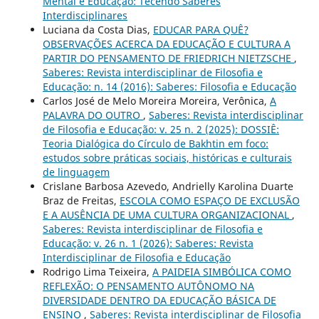
Mental e Educação: Tecendo Saberes
Interdisciplinares
Luciana da Costa Dias,
EDUCAR PARA QUÊ?
OBSERVAÇÕES ACERCA DA EDUCAÇÃO E CULTURA A
PARTIR DO PENSAMENTO DE FRIEDRICH NIETZSCHE
,
Saberes: Revista interdisciplinar de Filosofia e
Educação: n. 14 (2016): Saberes: Filosofia e Educação
Carlos José de Melo Moreira Moreira, Verônica,
A
PALAVRA DO OUTRO
,
Saberes: Revista interdisciplinar
de Filosofia e Educação: v. 25 n. 2 (2025): DOSSIÊ:
Teoria Dialógica do Círculo de Bakhtin em foco:
estudos sobre práticas sociais, históricas e culturais
de linguagem
Crislane Barbosa Azevedo, Andrielly Karolina Duarte
Braz de Freitas,
ESCOLA COMO ESPAÇO DE EXCLUSÃO
E A AUSÊNCIA DE UMA CULTURA ORGANIZACIONAL
,
Saberes: Revista interdisciplinar de Filosofia e
Educação: v. 26 n. 1 (2026): Saberes: Revista
Interdisciplinar de Filosofia e Educação
Rodrigo Lima Teixeira,
A PAIDEIA SIMBÓLICA COMO
REFLEXÃO: O PENSAMENTO AUTÔNOMO NA
DIVERSIDADE DENTRO DA EDUCAÇÃO BÁSICA DE
ENSINO
,
Saberes: Revista interdisciplinar de Filosofia