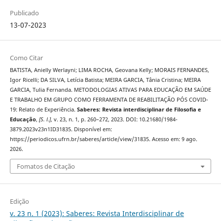
Publicado
13-07-2023
Como Citar
BATISTA, Anielly Werlayni; LIMA ROCHA, Geovana Kelly; MORAIS FERNANDES,
Igor Ricelli; DA SILVA, Letícia Batista; MEIRA GARCIA, Tânia Cristina; MEIRA
GARCIA, Tulia Fernanda. METODOLOGIAS ATIVAS PARA EDUCAÇÃO EM SAÚDE
E TRABALHO EM GRUPO COMO FERRAMENTA DE REABILITAÇÃO PÓS COVID-
19: Relato de Experiência.
Saberes: Revista interdisciplinar de Filosofia e
Educação
,
[S. l.]
, v. 23, n. 1, p. 260–272, 2023. DOI: 10.21680/1984-
3879.2023v23n1ID31835. Disponível em:
https://periodicos.ufrn.br/saberes/article/view/31835. Acesso em: 9 ago.
2026.
Fomatos de Citação
Edição
v. 23 n. 1 (2023): Saberes: Revista Interdisciplinar de