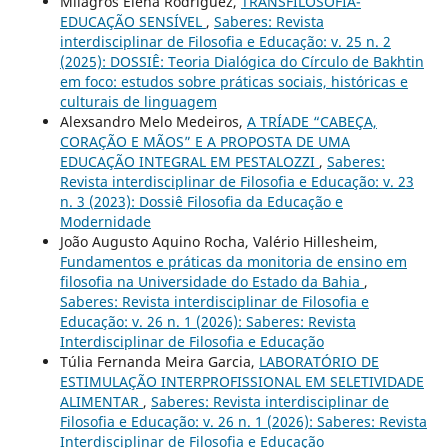
Milagros Elena Rodriguez,
TRANSFILOSOFIA-
EDUCAÇÃO SENSÍVEL
,
Saberes: Revista
interdisciplinar de Filosofia e Educação: v. 25 n. 2
(2025): DOSSIÊ: Teoria Dialógica do Círculo de Bakhtin
em foco: estudos sobre práticas sociais, históricas e
culturais de linguagem
Alexsandro Melo Medeiros,
A TRÍADE “CABEÇA,
CORAÇÃO E MÃOS” E A PROPOSTA DE UMA
EDUCAÇÃO INTEGRAL EM PESTALOZZI
,
Saberes:
Revista interdisciplinar de Filosofia e Educação: v. 23
n. 3 (2023): Dossiê Filosofia da Educação e
Modernidade
João Augusto Aquino Rocha, Valério Hillesheim,
Fundamentos e práticas da monitoria de ensino em
filosofia na Universidade do Estado da Bahia
,
Saberes: Revista interdisciplinar de Filosofia e
Educação: v. 26 n. 1 (2026): Saberes: Revista
Interdisciplinar de Filosofia e Educação
Túlia Fernanda Meira Garcia,
LABORATÓRIO DE
ESTIMULAÇÃO INTERPROFISSIONAL EM SELETIVIDADE
ALIMENTAR
,
Saberes: Revista interdisciplinar de
Filosofia e Educação: v. 26 n. 1 (2026): Saberes: Revista
Interdisciplinar de Filosofia e Educação