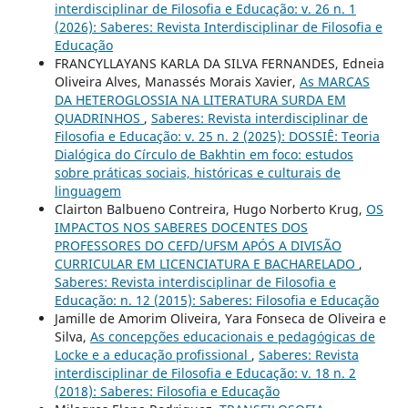
interdisciplinar de Filosofia e Educação: v. 26 n. 1
(2026): Saberes: Revista Interdisciplinar de Filosofia e
Educação
FRANCYLLAYANS KARLA DA SILVA FERNANDES, Edneia
Oliveira Alves, Manassés Morais Xavier,
As MARCAS
DA HETEROGLOSSIA NA LITERATURA SURDA EM
QUADRINHOS
,
Saberes: Revista interdisciplinar de
Filosofia e Educação: v. 25 n. 2 (2025): DOSSIÊ: Teoria
Dialógica do Círculo de Bakhtin em foco: estudos
sobre práticas sociais, históricas e culturais de
linguagem
Clairton Balbueno Contreira, Hugo Norberto Krug,
OS
IMPACTOS NOS SABERES DOCENTES DOS
PROFESSORES DO CEFD/UFSM APÓS A DIVISÃO
CURRICULAR EM LICENCIATURA E BACHARELADO
,
Saberes: Revista interdisciplinar de Filosofia e
Educação: n. 12 (2015): Saberes: Filosofia e Educação
Jamille de Amorim Oliveira, Yara Fonseca de Oliveira e
Silva,
As concepções educacionais e pedagógicas de
Locke e a educação profissional
,
Saberes: Revista
interdisciplinar de Filosofia e Educação: v. 18 n. 2
(2018): Saberes: Filosofia e Educação