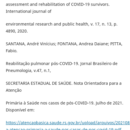
assessment and rehabilitation of COVID-19 survivors.
International journal of
environmental research and public health, v. 17, n. 13, p.
4890, 2020.
SANTANA, André Vinícius; FONTANA, Andrea Daiane; PITTA,
Fabio.
Reabilitação pulmonar pós-COVID-19. Jornal Brasileiro de
Pneumologia, v.47, n.1,
SECRETARIA ESTADUAL DE SAÚDE. Nota Orientadora para a
Atenção
Primária à Saúde nos casos de pós-COVID-19. Julho de 2021.
Disponível em:
https://atencaobasica.saude.rs.gov.br/upload/arquivos/20210
a-atencao-primaria-a-saude-nos-casos-de-pos-covid-19.pdf
.