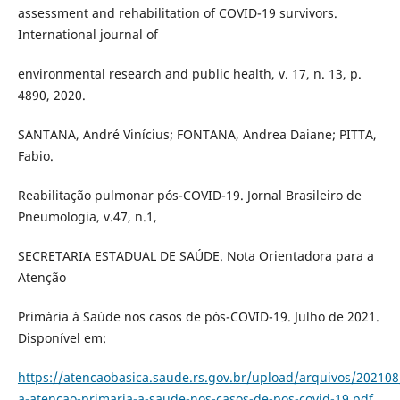
assessment and rehabilitation of COVID-19 survivors.
International journal of
environmental research and public health, v. 17, n. 13, p.
4890, 2020.
SANTANA, André Vinícius; FONTANA, Andrea Daiane; PITTA,
Fabio.
Reabilitação pulmonar pós-COVID-19. Jornal Brasileiro de
Pneumologia, v.47, n.1,
SECRETARIA ESTADUAL DE SAÚDE. Nota Orientadora para a
Atenção
Primária à Saúde nos casos de pós-COVID-19. Julho de 2021.
Disponível em:
https://atencaobasica.saude.rs.gov.br/upload/arquivos/20210
a-atencao-primaria-a-saude-nos-casos-de-pos-covid-19.pdf
.