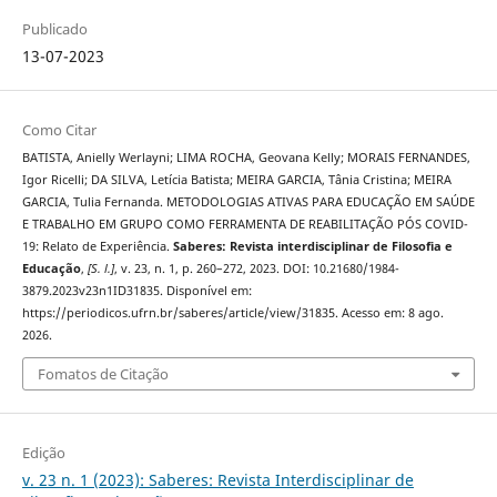
Publicado
13-07-2023
Como Citar
BATISTA, Anielly Werlayni; LIMA ROCHA, Geovana Kelly; MORAIS FERNANDES,
Igor Ricelli; DA SILVA, Letícia Batista; MEIRA GARCIA, Tânia Cristina; MEIRA
GARCIA, Tulia Fernanda. METODOLOGIAS ATIVAS PARA EDUCAÇÃO EM SAÚDE
E TRABALHO EM GRUPO COMO FERRAMENTA DE REABILITAÇÃO PÓS COVID-
19: Relato de Experiência.
Saberes: Revista interdisciplinar de Filosofia e
Educação
,
[S. l.]
, v. 23, n. 1, p. 260–272, 2023. DOI: 10.21680/1984-
3879.2023v23n1ID31835. Disponível em:
https://periodicos.ufrn.br/saberes/article/view/31835. Acesso em: 8 ago.
2026.
Fomatos de Citação
Edição
v. 23 n. 1 (2023): Saberes: Revista Interdisciplinar de