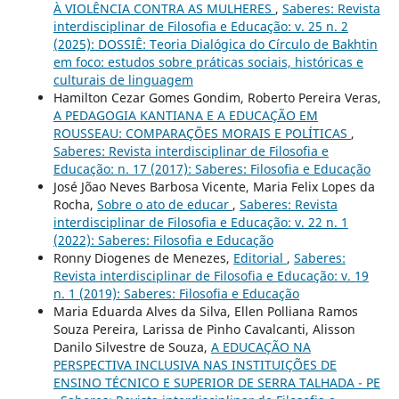
À VIOLÊNCIA CONTRA AS MULHERES
,
Saberes: Revista
interdisciplinar de Filosofia e Educação: v. 25 n. 2
(2025): DOSSIÊ: Teoria Dialógica do Círculo de Bakhtin
em foco: estudos sobre práticas sociais, históricas e
culturais de linguagem
Hamilton Cezar Gomes Gondim, Roberto Pereira Veras,
A PEDAGOGIA KANTIANA E A EDUCAÇÃO EM
ROUSSEAU: COMPARAÇÕES MORAIS E POLÍTICAS
,
Saberes: Revista interdisciplinar de Filosofia e
Educação: n. 17 (2017): Saberes: Filosofia e Educação
José Jõao Neves Barbosa Vicente, Maria Felix Lopes da
Rocha,
Sobre o ato de educar
,
Saberes: Revista
interdisciplinar de Filosofia e Educação: v. 22 n. 1
(2022): Saberes: Filosofia e Educação
Ronny Diogenes de Menezes,
Editorial
,
Saberes:
Revista interdisciplinar de Filosofia e Educação: v. 19
n. 1 (2019): Saberes: Filosofia e Educação
Maria Eduarda Alves da Silva, Ellen Polliana Ramos
Souza Pereira, Larissa de Pinho Cavalcanti, Alisson
Danilo Silvestre de Souza,
A EDUCAÇÃO NA
PERSPECTIVA INCLUSIVA NAS INSTITUIÇÕES DE
ENSINO TÉCNICO E SUPERIOR DE SERRA TALHADA - PE