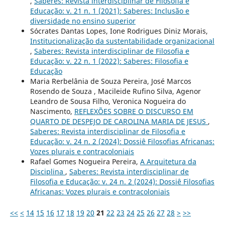
,
Saberes: Revista interdisciplinar de Filosofia e
Educação: v. 21 n. 1 (2021): Saberes: Inclusão e
diversidade no ensino superior
Sócrates Dantas Lopes, Ione Rodrigues Diniz Morais,
Institucionalização da sustentabilidade organizacional
,
Saberes: Revista interdisciplinar de Filosofia e
Educação: v. 22 n. 1 (2022): Saberes: Filosofia e
Educação
Maria Rerbelânia de Souza Pereira, José Marcos
Rosendo de Souza , Macileide Rufino Silva, Agenor
Leandro de Sousa Filho, Veronica Nogueira do
Nascimento,
REFLEXÕES SOBRE O DISCURSO EM
QUARTO DE DESPEJO DE CAROLINA MARIA DE JESUS
,
Saberes: Revista interdisciplinar de Filosofia e
Educação: v. 24 n. 2 (2024): Dossiê Filosofias Africanas:
Vozes plurais e contracoloniais
Rafael Gomes Nogueira Pereira,
A Arquitetura da
Disciplina
,
Saberes: Revista interdisciplinar de
Filosofia e Educação: v. 24 n. 2 (2024): Dossiê Filosofias
Africanas: Vozes plurais e contracoloniais
<<
<
14
15
16
17
18
19
20
21
22
23
24
25
26
27
28
>
>>