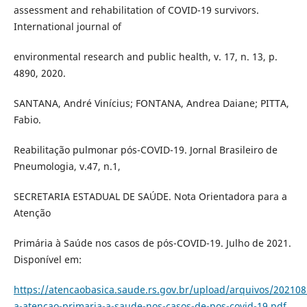
assessment and rehabilitation of COVID-19 survivors.
International journal of
environmental research and public health, v. 17, n. 13, p.
4890, 2020.
SANTANA, André Vinícius; FONTANA, Andrea Daiane; PITTA,
Fabio.
Reabilitação pulmonar pós-COVID-19. Jornal Brasileiro de
Pneumologia, v.47, n.1,
SECRETARIA ESTADUAL DE SAÚDE. Nota Orientadora para a
Atenção
Primária à Saúde nos casos de pós-COVID-19. Julho de 2021.
Disponível em:
https://atencaobasica.saude.rs.gov.br/upload/arquivos/20210
a-atencao-primaria-a-saude-nos-casos-de-pos-covid-19.pdf
.