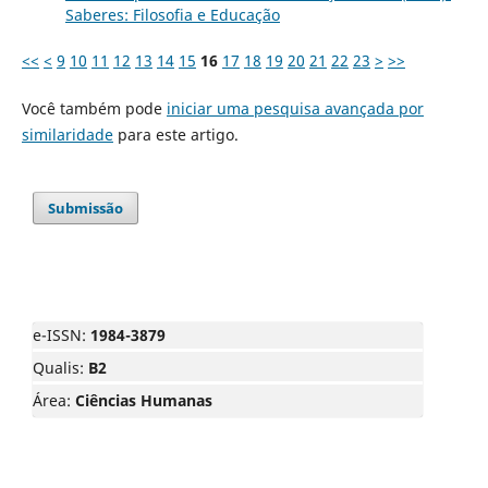
Saberes: Filosofia e Educação
<<
<
9
10
11
12
13
14
15
16
17
18
19
20
21
22
23
>
>>
Você também pode
iniciar uma pesquisa avançada por
similaridade
para este artigo.
Submissão
e-ISSN:
1984-3879
Qualis:
B2
Área:
Ciências Humanas