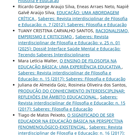
Filosofia e Educação
Ricardo George Araujo Silva, Eneas Arraes Neto, Napiê
Galvê Araújo Silva,
EDUCAÇÃO: UMA ABORDAGEM
CRÍTICA
,
Saberes: Revista interdisciplinar de Filosofia
e Educação: n. 7 (2012): Saberes: Filosofia e Educação
TUANY CRISTINA CARVALHO SANTOS,
RACIONALISMO,
EMPIRISMO E CRITICISMO
,
Saberes: Revista
interdisciplinar de Filosofia e Educação: v. 25 n. 01
(2025): Dossiê Interface Saúde Mental e Educação:
Tecendo Saberes Interdisciplinares
Mara Letícia Walter,
O ENSINO DE FILOSOFIA NA
EDUCAÇÃO BÁSICA: UMA EXPERIÊNCIA EDUCATIVA
,
Saberes: Revista interdisciplinar de Filosofia e
Educação: n. 15 (2017): Saberes: Filosofia e Educação
Juliana de Almeida Goiz, Rosineia Oliveira dos Santos,
PRODUÇÃO DO CONHECIMENTO INTERDISCIPLINAR:
REFLEXÕES EM ÂMBITO EDUCACIONAL
,
Saberes:
Revista interdisciplinar de Filosofia e Educação: n. 15
(2017): Saberes: Filosofia e Educação
Tiago de Matos Peixoto,
O SIGNIFICADO DE SER
EDUCADOR NA EDUCAÇÃO BÁSICA NA PERSPECTIVA
FENOMENOLÓGICO-EXISTENCIAL
,
Saberes: Revista
interdisciplinar de Filosofia e Educação: n. 16 (2017):