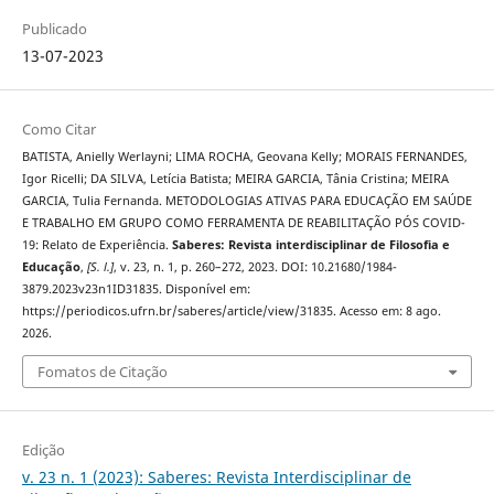
Publicado
13-07-2023
Como Citar
BATISTA, Anielly Werlayni; LIMA ROCHA, Geovana Kelly; MORAIS FERNANDES,
Igor Ricelli; DA SILVA, Letícia Batista; MEIRA GARCIA, Tânia Cristina; MEIRA
GARCIA, Tulia Fernanda. METODOLOGIAS ATIVAS PARA EDUCAÇÃO EM SAÚDE
E TRABALHO EM GRUPO COMO FERRAMENTA DE REABILITAÇÃO PÓS COVID-
19: Relato de Experiência.
Saberes: Revista interdisciplinar de Filosofia e
Educação
,
[S. l.]
, v. 23, n. 1, p. 260–272, 2023. DOI: 10.21680/1984-
3879.2023v23n1ID31835. Disponível em:
https://periodicos.ufrn.br/saberes/article/view/31835. Acesso em: 8 ago.
2026.
Fomatos de Citação
Edição
v. 23 n. 1 (2023): Saberes: Revista Interdisciplinar de