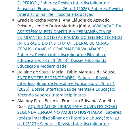
SUPERIOR
,
Saberes: Revista interdisciplinar de
Filosofia e Educação: v. 26 n. 1 (2026): Saberes: Revista
Interdisciplinar de Filosofia e Educação
Graciele Rocha Morais, Ana Cláudia de Azevedo
Peixoto , Lenício Dutra Marinho Júnior,
AVALIAÇÃO DA
ASSISTÊNCIA ESTUDANTIL E A PERMANÊNCIA DE
ESTUDANTES COTISTAS RACIAIS DO ENSINO TÉCNICO
INTEGRADO DO INSTITUTO FEDERAL DE MINAS
GERAIS - CAMPUS GOVERNADOR VALADARES
,
Saberes: Revista interdisciplinar de Filosofia e
Educação: v. 23 n. 3 (2023): Dossiê Filosofia da
Educação e Modernidade
Helaine de Souza Maciel, Fábio Marques de Souza,
ENTRE VOZES E IDENTIDADES
,
Saberes: Revista
interdisciplinar de Filosofia e Educação: v. 25 n. 01
(2025): Dossiê Interface Saúde Mental e Educação:
Tecendo Saberes Interdisciplinares
Alaenny Pires Bezerra, Francisca Edivania Gadelha
Dias,
AQUISIÇÃO DE LIBRAS PARA OUVINTES COMO
SEGUNDA LÍNGUA NO ÂMBITO HOSPITALAR
,
Saberes:
Revista interdisciplinar de Filosofia e Educação: v. 23
n. 1 (2023): Saberes: Revista Interdisciplinar de