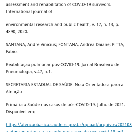
assessment and rehabilitation of COVID-19 survivors.
International journal of
environmental research and public health, v. 17, n. 13, p.
4890, 2020.
SANTANA, André Vinícius; FONTANA, Andrea Daiane; PITTA,
Fabio.
Reabilitação pulmonar pós-COVID-19. Jornal Brasileiro de
Pneumologia, v.47, n.1,
SECRETARIA ESTADUAL DE SAÚDE. Nota Orientadora para a
Atenção
Primária à Saúde nos casos de pós-COVID-19. Julho de 2021.
Disponível em:
https://atencaobasica.saude.rs.gov.br/upload/arquivos/20210
a-atencao-primaria-a-saude-nos-casos-de-pos-covid-19.pdf
.