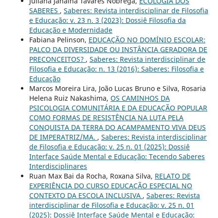
Juliana Janaina Tavares Nóbrega,
ECOLOGIA DOS
SABERES
,
Saberes: Revista interdisciplinar de Filosofia
e Educação: v. 23 n. 3 (2023): Dossiê Filosofia da
Educação e Modernidade
Fabiana Pelinson,
EDUCAÇÃO NO DOMÍNIO ESCOLAR:
PALCO DA DIVERSIDADE OU INSTÂNCIA GERADORA DE
PRECONCEITOS?
,
Saberes: Revista interdisciplinar de
Filosofia e Educação: n. 13 (2016): Saberes: Filosofia e
Educação
Marcos Moreira Lira, João Lucas Bruno e Silva, Rosaria
Helena Ruiz Nakashima,
OS CAMINHOS DA
PSICOLOGIA COMUNITÁRIA E DA EDUCAÇÃO POPULAR
COMO FORMAS DE RESISTÊNCIA NA LUTA PELA
CONQUISTA DA TERRA DO ACAMPAMENTO VIVA DEUS
DE IMPERATRIZ/MA.
,
Saberes: Revista interdisciplinar
de Filosofia e Educação: v. 25 n. 01 (2025): Dossiê
Interface Saúde Mental e Educação: Tecendo Saberes
Interdisciplinares
Ruan Max Bai da Rocha, Roxana Silva,
RELATO DE
EXPERIÊNCIA DO CURSO EDUCAÇÃO ESPECIAL NO
CONTEXTO DA ESCOLA INCLUSIVA
,
Saberes: Revista
interdisciplinar de Filosofia e Educação: v. 25 n. 01
(2025): Dossiê Interface Saúde Mental e Educação: