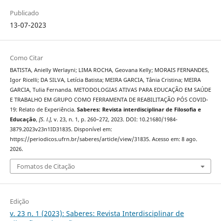
Publicado
13-07-2023
Como Citar
BATISTA, Anielly Werlayni; LIMA ROCHA, Geovana Kelly; MORAIS FERNANDES,
Igor Ricelli; DA SILVA, Letícia Batista; MEIRA GARCIA, Tânia Cristina; MEIRA
GARCIA, Tulia Fernanda. METODOLOGIAS ATIVAS PARA EDUCAÇÃO EM SAÚDE
E TRABALHO EM GRUPO COMO FERRAMENTA DE REABILITAÇÃO PÓS COVID-
19: Relato de Experiência.
Saberes: Revista interdisciplinar de Filosofia e
Educação
,
[S. l.]
, v. 23, n. 1, p. 260–272, 2023. DOI: 10.21680/1984-
3879.2023v23n1ID31835. Disponível em:
https://periodicos.ufrn.br/saberes/article/view/31835. Acesso em: 8 ago.
2026.
Fomatos de Citação
Edição
v. 23 n. 1 (2023): Saberes: Revista Interdisciplinar de