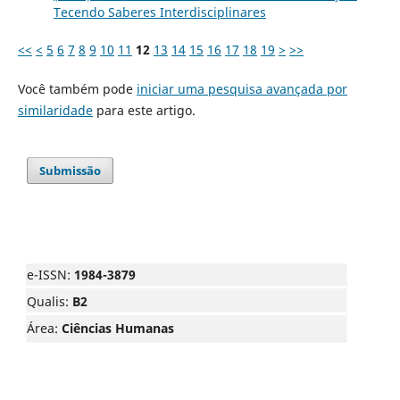
Tecendo Saberes Interdisciplinares
<<
<
5
6
7
8
9
10
11
12
13
14
15
16
17
18
19
>
>>
Você também pode
iniciar uma pesquisa avançada por
similaridade
para este artigo.
Submissão
e-ISSN:
1984-3879
Qualis:
B2
Área:
Ciências Humanas