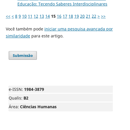
Educação: Tecendo Saberes Interdisciplinares
<<
<
8
9
10
11
12
13
14
15
16
17
18
19
20
21
22
>
>>
Você também pode
iniciar uma pesquisa avançada por
similaridade
para este artigo.
Submissão
e-ISSN:
1984-3879
Qualis:
B2
Área:
Ciências Humanas