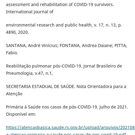
assessment and rehabilitation of COVID-19 survivors.
International journal of
environmental research and public health, v. 17, n. 13, p.
4890, 2020.
SANTANA, André Vinícius; FONTANA, Andrea Daiane; PITTA,
Fabio.
Reabilitação pulmonar pós-COVID-19. Jornal Brasileiro de
Pneumologia, v.47, n.1,
SECRETARIA ESTADUAL DE SAÚDE. Nota Orientadora para a
Atenção
Primária à Saúde nos casos de pós-COVID-19. Julho de 2021.
Disponível em:
https://atencaobasica.saude.rs.gov.br/upload/arquivos/20210
a-atencao-primaria-a-saude-nos-casos-de-pos-covid-19.pdf
.