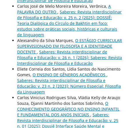
Interdisciplinar de Filosofia e Educação
Carlos José de Melo Moreira Moreira, Verônica,
A
PALAVRA DO OUTRO
,
Saberes: Revista interdisciplinar
de Filosofia e Educação: v. 25 n. 2 (2025): DOSSIÊ:
Teoria Dialógica do Círculo de Bakhtin em foco:
estudos sobre práticas sociais, históricas e culturais
de linguagem
Alexsandro da Silva Marques,
O ESTÁGIO CURRICULAR
SUPERVISIONADO EM FILOSOFIA E A IDENTIDADE
DOCENTE
,
Saberes: Revista interdisciplinar de
Filosofia e Educação: v. 26 n. 1 (2026): Saberes: Revista
Interdisciplinar de Filosofia e Educação
Eliete Correia dos Santos, Lídia Santos do Nascimento
Gomes,
O ENSINO DE GÊNEROS ACADÊMICOS
,
Saberes: Revista interdisciplinar de Filosofia e
Educação: v. 23 n. 2 (2023): Número Especial: Filosofia
da Linguagem
Carlos Vinicius Rodrigues Silva, Vládia Kelly de Araujo
Souza, Djanni Martinho dos Santos Sobrinho,
O
CONHECIMENTO GEOGRÁFICO NO ENSINO INFANTIL
E FUNDAMENTAL DOS ANOS INICIAIS
,
Saberes:
Revista interdisciplinar de Filosofia e Educação: v. 25
n. 01 (2025): Dossiê Interface Saúde Mental e