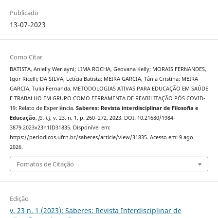
Publicado
13-07-2023
Como Citar
BATISTA, Anielly Werlayni; LIMA ROCHA, Geovana Kelly; MORAIS FERNANDES,
Igor Ricelli; DA SILVA, Letícia Batista; MEIRA GARCIA, Tânia Cristina; MEIRA
GARCIA, Tulia Fernanda. METODOLOGIAS ATIVAS PARA EDUCAÇÃO EM SAÚDE
E TRABALHO EM GRUPO COMO FERRAMENTA DE REABILITAÇÃO PÓS COVID-
19: Relato de Experiência.
Saberes: Revista interdisciplinar de Filosofia e
Educação
,
[S. l.]
, v. 23, n. 1, p. 260–272, 2023. DOI: 10.21680/1984-
3879.2023v23n1ID31835. Disponível em:
https://periodicos.ufrn.br/saberes/article/view/31835. Acesso em: 9 ago.
2026.
Fomatos de Citação
Edição
v. 23 n. 1 (2023): Saberes: Revista Interdisciplinar de