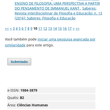
ENSINO DE FILOSOFIA: UMA PERSPECTIVA A PARTIR
DO PENSAMENTO DE IMMANUEL KANT
,
Saberes:
Revista interdisciplinar de Filosofia e Educação: n. 13
(2016): Saberes: Filosofia e Educação
<<
<
3
4
5
6
7
8
9
10
11
12
13
14
15
16
17
>
>>
Você também pode
iniciar uma pesquisa avançada por
similaridade
para este artigo.
Submissão
e-ISSN:
1984-3879
Qualis:
B2
Área:
Ciências Humanas