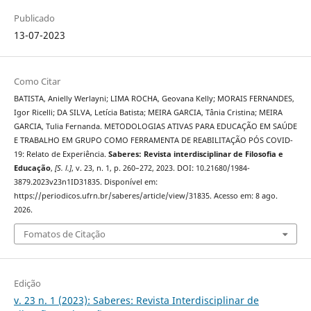
Publicado
13-07-2023
Como Citar
BATISTA, Anielly Werlayni; LIMA ROCHA, Geovana Kelly; MORAIS FERNANDES,
Igor Ricelli; DA SILVA, Letícia Batista; MEIRA GARCIA, Tânia Cristina; MEIRA
GARCIA, Tulia Fernanda. METODOLOGIAS ATIVAS PARA EDUCAÇÃO EM SAÚDE
E TRABALHO EM GRUPO COMO FERRAMENTA DE REABILITAÇÃO PÓS COVID-
19: Relato de Experiência.
Saberes: Revista interdisciplinar de Filosofia e
Educação
,
[S. l.]
, v. 23, n. 1, p. 260–272, 2023. DOI: 10.21680/1984-
3879.2023v23n1ID31835. Disponível em:
https://periodicos.ufrn.br/saberes/article/view/31835. Acesso em: 8 ago.
2026.
Fomatos de Citação
Edição
v. 23 n. 1 (2023): Saberes: Revista Interdisciplinar de