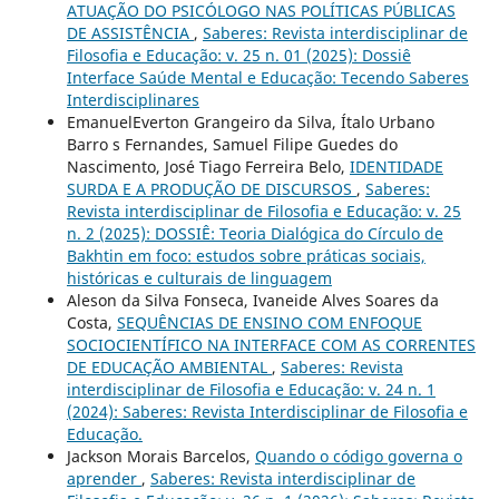
ATUAÇÃO DO PSICÓLOGO NAS POLÍTICAS PÚBLICAS
DE ASSISTÊNCIA
,
Saberes: Revista interdisciplinar de
Filosofia e Educação: v. 25 n. 01 (2025): Dossiê
Interface Saúde Mental e Educação: Tecendo Saberes
Interdisciplinares
EmanuelEverton Grangeiro da Silva, Ítalo Urbano
Barro s Fernandes, Samuel Filipe Guedes do
Nascimento, José Tiago Ferreira Belo,
IDENTIDADE
SURDA E A PRODUÇÃO DE DISCURSOS
,
Saberes:
Revista interdisciplinar de Filosofia e Educação: v. 25
n. 2 (2025): DOSSIÊ: Teoria Dialógica do Círculo de
Bakhtin em foco: estudos sobre práticas sociais,
históricas e culturais de linguagem
Aleson da Silva Fonseca, Ivaneide Alves Soares da
Costa,
SEQUÊNCIAS DE ENSINO COM ENFOQUE
SOCIOCIENTÍFICO NA INTERFACE COM AS CORRENTES
DE EDUCAÇÃO AMBIENTAL
,
Saberes: Revista
interdisciplinar de Filosofia e Educação: v. 24 n. 1
(2024): Saberes: Revista Interdisciplinar de Filosofia e
Educação.
Jackson Morais Barcelos,
Quando o código governa o
aprender
,
Saberes: Revista interdisciplinar de