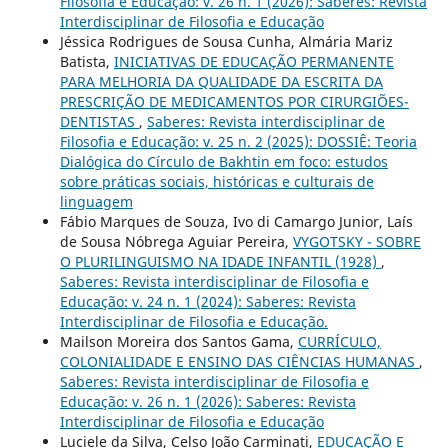
Filosofia e Educação: v. 26 n. 1 (2026): Saberes: Revista
Interdisciplinar de Filosofia e Educação
Jéssica Rodrigues de Sousa Cunha, Almária Mariz
Batista,
INICIATIVAS DE EDUCAÇÃO PERMANENTE
PARA MELHORIA DA QUALIDADE DA ESCRITA DA
PRESCRIÇÃO DE MEDICAMENTOS POR CIRURGIÕES-
DENTISTAS
,
Saberes: Revista interdisciplinar de
Filosofia e Educação: v. 25 n. 2 (2025): DOSSIÊ: Teoria
Dialógica do Círculo de Bakhtin em foco: estudos
sobre práticas sociais, históricas e culturais de
linguagem
Fábio Marques de Souza, Ivo di Camargo Junior, Laís
de Sousa Nóbrega Aguiar Pereira,
VYGOTSKY - SOBRE
O PLURILINGUISMO NA IDADE INFANTIL (1928)
,
Saberes: Revista interdisciplinar de Filosofia e
Educação: v. 24 n. 1 (2024): Saberes: Revista
Interdisciplinar de Filosofia e Educação.
Mailson Moreira dos Santos Gama,
CURRÍCULO,
COLONIALIDADE E ENSINO DAS CIÊNCIAS HUMANAS
,
Saberes: Revista interdisciplinar de Filosofia e
Educação: v. 26 n. 1 (2026): Saberes: Revista
Interdisciplinar de Filosofia e Educação
Luciele da Silva, Celso João Carminati,
EDUCAÇÃO E