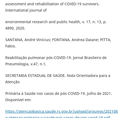
assessment and rehabilitation of COVID-19 survivors.
International journal of
environmental research and public health, v. 17, n. 13, p.
4890, 2020.
SANTANA, André Vinícius; FONTANA, Andrea Daiane; PITTA,
Fabio.
Reabilitação pulmonar pós-COVID-19. Jornal Brasileiro de
Pneumologia, v.47, n.1,
SECRETARIA ESTADUAL DE SAÚDE. Nota Orientadora para a
Atenção
Primária à Saúde nos casos de pós-COVID-19. Julho de 2021.
Disponível em:
https://atencaobasica.saude.rs.gov.br/upload/arquivos/20210
a-atencao-primaria-a-saude-nos-casos-de-pos-covid-19.pdf
.