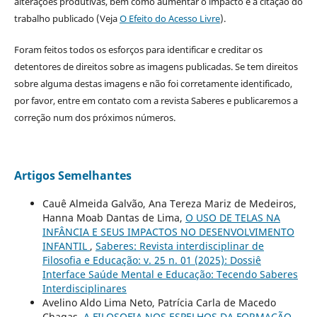
alterações produtivas, bem como aumentar o impacto e a citação do
trabalho publicado (Veja
O Efeito do Acesso Livre
).
Foram feitos todos os esforços para identificar e creditar os
detentores de direitos sobre as imagens publicadas. Se tem direitos
sobre alguma destas imagens e não foi corretamente identificado,
por favor, entre em contato com a revista Saberes e publicaremos a
correção num dos próximos números.
Artigos Semelhantes
Cauê Almeida Galvão, Ana Tereza Mariz de Medeiros,
Hanna Moab Dantas de Lima,
O USO DE TELAS NA
INFÂNCIA E SEUS IMPACTOS NO DESENVOLVIMENTO
INFANTIL
,
Saberes: Revista interdisciplinar de
Filosofia e Educação: v. 25 n. 01 (2025): Dossiê
Interface Saúde Mental e Educação: Tecendo Saberes
Interdisciplinares
Avelino Aldo Lima Neto, Patrícia Carla de Macedo
Chagas,
A FILOSOFIA NOS ESPELHOS DA FORMAÇÃO