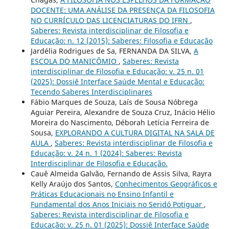
DOCENTE: UMA ANÁLISE DA PRESENÇA DA FILOSOFIA
NO CURRÍCULO DAS LICENCIATURAS DO IFRN
,
Saberes: Revista interdisciplinar de Filosofia e
Educação: n. 12 (2015): Saberes: Filosofia e Educação
Jardélia Rodrigues de Sa, FERNANDA DA SILVA,
A
ESCOLA DO MANICÔMIO
,
Saberes: Revista
interdisciplinar de Filosofia e Educação: v. 25 n. 01
(2025): Dossiê Interface Saúde Mental e Educação:
Tecendo Saberes Interdisciplinares
Fábio Marques de Souza, Laís de Sousa Nóbrega
Aguiar Pereira, Alexandre de Souza Cruz, Inácio Hélio
Moreira do Nascimento, Déborah Letícia Ferreira de
Sousa,
EXPLORANDO A CULTURA DIGITAL NA SALA DE
AULA
,
Saberes: Revista interdisciplinar de Filosofia e
Educação: v. 24 n. 1 (2024): Saberes: Revista
Interdisciplinar de Filosofia e Educação.
Cauê Almeida Galvão, Fernando de Assis Silva, Rayra
Kelly Araújo dos Santos,
Conhecimentos Geográficos e
Práticas Educacionais no Ensino Infantil e
Fundamental dos Anos Iniciais no Seridó Potiguar
,
Saberes: Revista interdisciplinar de Filosofia e
Educação: v. 25 n. 01 (2025): Dossiê Interface Saúde