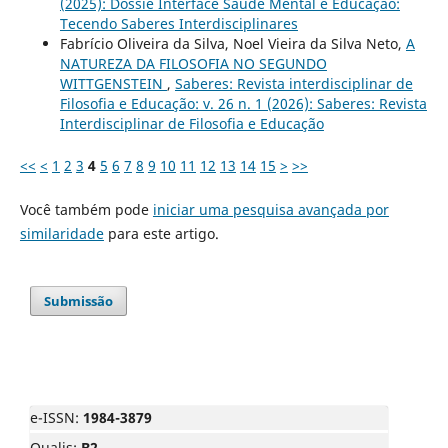
(2025): Dossiê Interface Saúde Mental e Educação:
Tecendo Saberes Interdisciplinares
Fabrício Oliveira da Silva, Noel Vieira da Silva Neto,
A
NATUREZA DA FILOSOFIA NO SEGUNDO
WITTGENSTEIN
,
Saberes: Revista interdisciplinar de
Filosofia e Educação: v. 26 n. 1 (2026): Saberes: Revista
Interdisciplinar de Filosofia e Educação
<<
<
1
2
3
4
5
6
7
8
9
10
11
12
13
14
15
>
>>
Você também pode
iniciar uma pesquisa avançada por
similaridade
para este artigo.
Submissão
e-ISSN:
1984-3879
Qualis:
B2