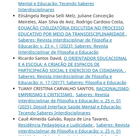
Mental e Educação: Tecendo Saberes
Interdisciplinares
Elisângela Regina Selli Melz, Juliane Conceição
Meireles, Alan Silva de Aviz, Rodrigo Cardoso Costa,
EQUAÇÃO CIVILIZATÓRIA DISCUTIDA NO PROCESSO
EDUCATIVO POR MEIO DA TRANSDISCIPLINARIDADE
,
Saberes: Revista interdisciplinar de Filosofia e
Educação: v. 23 n. 1 (2023): Saberes: Revista
Interdisciplinar de Filosofia e Educação
Ricardo Santos David,
O ORIENTADOR EDUCACIONAL
E A ESCOLA: A CRIAÇÃO DE ESPAÇOS DE
PARTICIPAÇÃO SOCIAL E EXERCÍCIO DA CIDADANIA.
,
Saberes: Revista interdisciplinar de Filosofia e
Educação: n. 17 (2017): Saberes: Filosofia e Educação
TUANY CRISTINA CARVALHO SANTOS,
RACIONALISMO,
EMPIRISMO E CRITICISMO
,
Saberes: Revista
interdisciplinar de Filosofia e Educação: v. 25 n. 01
(2025): Dossiê Interface Saúde Mental e Educação:
Tecendo Saberes Interdisciplinares
Cauê Almeida Galvão, Rayza de Lira Tavares,
Residência Pedagógica e Ludicidade
,
Saberes: Revista
interdisciplinar de Filosofia e Educação: v. 25 n. 01