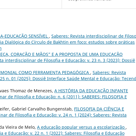
IA-EDUCAÇÃO SENSÍVEL
,
Saberes: Revista interdisciplinar de Filoso
ria Dialógica do Círculo de Bakhtin em foco: estudos sobre práticas
m
BEÇA, CORAÇÃO E MÃOS” E A PROPOSTA DE UMA EDUCAÇÃO
a interdisciplinar de Filosofia e Educação: v. 23 n. 3 (2023): Dossiê
IMONIAL COMO FERRAMENTA PEDAGÓGICA
,
Saberes: Revista
v. 25 n. 01 (2025): Dossiê Interface Saúde Mental e Educação: Tecen
Novaes Thomaz de Menezes,
A HISTÓRIA DA EDUCAÇÃO INFANTE
inar de Filosofia e Educação: n. 6 (2011): SABERES: FILOSOFIA E
seifer, Gabriel Carvalho Bungenstab,
FILOSOFIA DA CIÊNCIA E
inar de Filosofia e Educação: v. 24 n. 1 (2024): Saberes: Revista
da Vieira de Melo,
A educação popular versus a escolarização
,
fia e Educação: v. 22 n. 1 (2022): Saberes: Filosofia e Educação