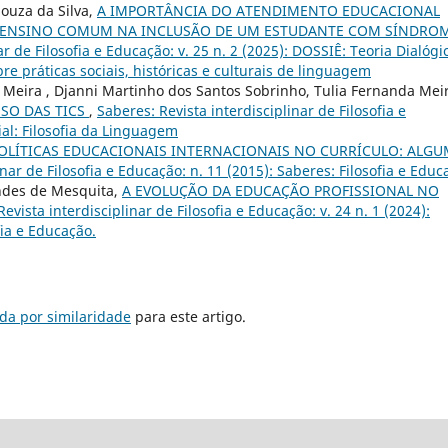
ouza da Silva,
A IMPORTÂNCIA DO ATENDIMENTO EDUCACIONAL
O ENSINO COMUM NA INCLUSÃO DE UM ESTUDANTE COM SÍNDRO
ar de Filosofia e Educação: v. 25 n. 2 (2025): DOSSIÊ: Teoria Dialógi
re práticas sociais, históricas e culturais de linguagem
na Meira , Djanni Martinho dos Santos Sobrinho, Tulia Fernanda Mei
USO DAS TICS
,
Saberes: Revista interdisciplinar de Filosofia e
ial: Filosofia da Linguagem
POLÍTICAS EDUCACIONAIS INTERNACIONAIS NO CURRÍCULO: ALG
inar de Filosofia e Educação: n. 11 (2015): Saberes: Filosofia e Educ
andes de Mesquita,
A EVOLUÇÃO DA EDUCAÇÃO PROFISSIONAL NO
evista interdisciplinar de Filosofia e Educação: v. 24 n. 1 (2024):
fia e Educação.
da por similaridade
para este artigo.