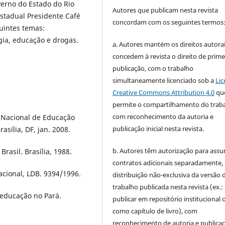
erno do Estado do Rio
Autores que publicam nesta revista
stadual Presidente Café
concordam com os seguintes termos
uintes temas:
ia, educação e drogas.
a. Autores mantém os direitos autorai
concedem à revista o direito de prime
publicação, com o trabalho
simultaneamente licenciado sob a
Lic
Creative Commons Attribution 4.0
qu
permite o compartilhamento do trab
com reconhecimento da autoria e
a Nacional de Educação
publicação inicial nesta revista.
asília, DF, jan. 2008.
b. Autores têm autorização para assu
rasil. Brasília, 1988.
contratos adicionais separadamente,
acional, LDB. 9394/1996.
distribuição não-exclusiva da versão 
trabalho publicada nesta revista (ex.:
educação no Pará.
publicar em repositório institucional 
como capítulo de livro), com
reconhecimento de autoria e publica