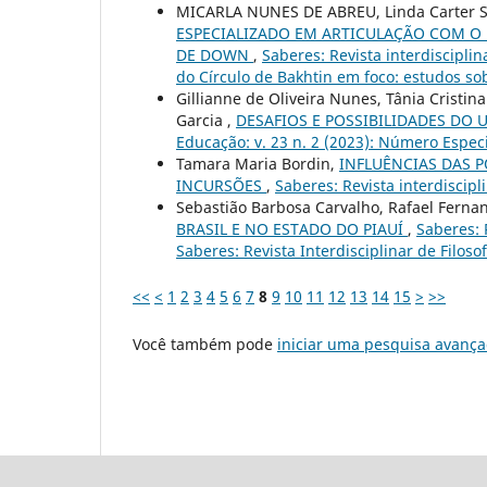
MICARLA NUNES DE ABREU, Linda Carter S
ESPECIALIZADO EM ARTICULAÇÃO COM 
DE DOWN
,
Saberes: Revista interdisciplin
do Círculo de Bakhtin em foco: estudos sob
Gillianne de Oliveira Nunes, Tânia Cristi
Garcia ,
DESAFIOS E POSSIBILIDADES DO 
Educação: v. 23 n. 2 (2023): Número Espec
Tamara Maria Bordin,
INFLUÊNCIAS DAS 
INCURSÕES
,
Saberes: Revista interdiscipl
Sebastião Barbosa Carvalho, Rafael Fern
BRASIL E NO ESTADO DO PIAUÍ
,
Saberes: R
Saberes: Revista Interdisciplinar de Filoso
<<
<
1
2
3
4
5
6
7
8
9
10
11
12
13
14
15
>
>>
Você também pode
iniciar uma pesquisa avança