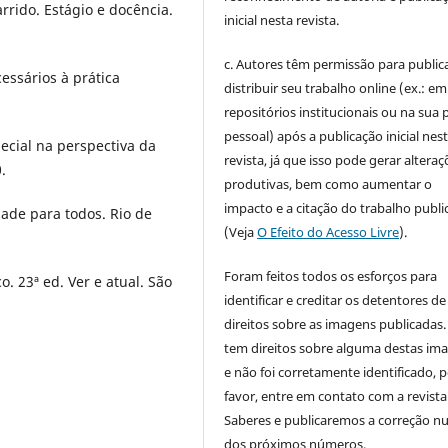
rido. Estágio e docência.
inicial nesta revista.
c. Autores têm permissão para publica
essários à prática
distribuir seu trabalho online (ex.: em
repositórios institucionais ou na sua 
pessoal) após a publicação inicial nes
ecial na perspectiva da
revista, já que isso pode gerar alteraç
.
produtivas, bem como aumentar o
impacto e a citação do trabalho publ
ade para todos. Rio de
(Veja
O Efeito do Acesso Livre
).
Foram feitos todos os esforços para
o. 23ª ed. Ver e atual. São
identificar e creditar os detentores de
direitos sobre as imagens publicadas.
tem direitos sobre alguma destas im
e não foi corretamente identificado, 
favor, entre em contato com a revista
Saberes e publicaremos a correção 
dos próximos números.