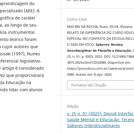
 aprendizagem do
pecializado (AEE). A
gráfica de caráter
Como Citar
da, ao longo de seu
MAX BAI DA ROCHA, Ruan; SILVA, Roxana.
liza instrumentos
RELATO DE EXPERIÊNCIA DO CURSO EDU
ento teórico foram
ESPECIAL NO CONTEXTO DA ESCOLA INCLU
O SAEE EM FOCO.
Saberes: Revista
 cujos autores que
interdisciplinar de Filosofia e Educação
,
[
assaki (1997), Nunes
25, n. 01, p. RE03, 2025. DOI: 10.21680/1984
ferencial legislativo.
3879.2025v25n01ID33080. Disponível em:
 artigo é considerado
https://periodicos.ufrn.br/saberes/article
ez que proporcionará
3080. Acesso em: 8 ago. 2026.
 da Educação na
Fomatos de Citação
ando lidar com alunos
Edição
v. 25 n. 01 (2025): Dossiê Interfa
Saúde Mental e Educação: Tecen
Saberes Interdisciplinares