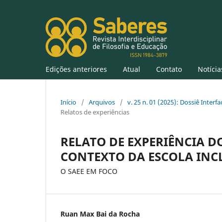
Edições anteriores
Atual
Contato
Notícia
Início
/
Arquivos
/
v. 25 n. 01 (2025): Dossiê Inter
Relatos de experiências
RELATO DE EXPERIÊNCIA D
CONTEXTO DA ESCOLA INC
O SAEE EM FOCO
Ruan Max Bai da Rocha