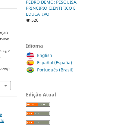
PEDRO DEMO: PESQUISA,
PRINCÍPIO CIENTÍFICO E
EDUCATIVO
520
CAÇÃO
SIVA:
Idioma
S. l.]
, v.
English
-
Español (España)
Português (Brasil)
/view/3
Edição Atual
ce
do