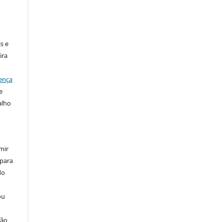
:
s e
ira
ença
e
alho
mir
 para
do
ou
ção