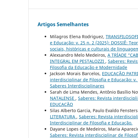
Artigos Semelhantes
Milagros Elena Rodriguez,
TRANSFILOSOF
e Educação: v. 25 n. 2 (2025): DOSSIÊ: Teo
sociais, históricas e culturais de linguage
Alexsandro Melo Medeiros,
A TRÍADE “CA
INTEGRAL EM PESTALOZZI
,
Saberes: Revist
Filosofia da Educação e Modernidade
Jackson Morais Barcelos,
EDUCAÇÃO PATR
interdisciplinar de Filosofia e Educação: 
Saberes Interdisciplinares
Sarah de Lima Mendes, Antônio Basílio 
NATALENSE
,
Saberes: Revista interdiscipl
EDUCAÇÃO
Silas Alberto Garcia, Paulo Evaldo Fenster
LITERATURA
,
Saberes: Revista interdiscipl
Interdisciplinar de Filosofia e Educação.
Dayane Lopes de Medeiros, Maria Apareci
Saberes: Revista interdisciplinar de Filoso