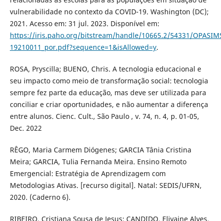
vulnerabilidade no contexto da COVID-19. Washington (DC);
2021. Acesso em: 31 jul. 2023. Disponível em:
https://iris.paho.org/bitstream/handle/10665.2/54331/OPASI
19210011_por.pdf?sequence=1&isAllowed=y
.
ROSA, Pryscilla; BUENO, Chris. A tecnologia educacional e
seu impacto como meio de transformação social: tecnologia
sempre fez parte da educação, mas deve ser utilizada para
conciliar e criar oportunidades, e não aumentar a diferença
entre alunos. Cienc. Cult., São Paulo , v. 74, n. 4, p. 01-05,
Dec. 2022
RÊGO, Maria Carmem Diógenes; GARCIA Tânia Cristina
Meira; GARCIA, Tulia Fernanda Meira. Ensino Remoto
Emergencial: Estratégia de Aprendizagem com
Metodologias Ativas. [recurso digital]. Natal: SEDIS/UFRN,
2020. (Caderno 6).
RIBEIRO, Cristiana Sousa de Jesus; CANDIDO, Elivaine Alves.