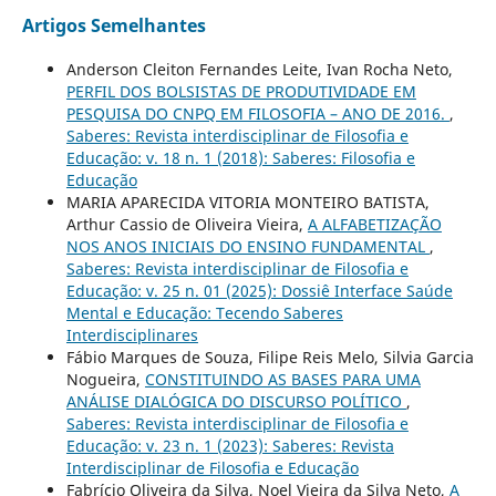
Artigos Semelhantes
Anderson Cleiton Fernandes Leite, Ivan Rocha Neto,
PERFIL DOS BOLSISTAS DE PRODUTIVIDADE EM
PESQUISA DO CNPQ EM FILOSOFIA – ANO DE 2016.
,
Saberes: Revista interdisciplinar de Filosofia e
Educação: v. 18 n. 1 (2018): Saberes: Filosofia e
Educação
MARIA APARECIDA VITORIA MONTEIRO BATISTA,
Arthur Cassio de Oliveira Vieira,
A ALFABETIZAÇÃO
NOS ANOS INICIAIS DO ENSINO FUNDAMENTAL
,
Saberes: Revista interdisciplinar de Filosofia e
Educação: v. 25 n. 01 (2025): Dossiê Interface Saúde
Mental e Educação: Tecendo Saberes
Interdisciplinares
Fábio Marques de Souza, Filipe Reis Melo, Silvia Garcia
Nogueira,
CONSTITUINDO AS BASES PARA UMA
ANÁLISE DIALÓGICA DO DISCURSO POLÍTICO
,
Saberes: Revista interdisciplinar de Filosofia e
Educação: v. 23 n. 1 (2023): Saberes: Revista
Interdisciplinar de Filosofia e Educação
Fabrício Oliveira da Silva, Noel Vieira da Silva Neto,
A