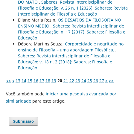
DO MATO
,
Saberes: Revista interdisciplinar de
Filosofia e Educação: v. 26 n. 1 (2026): Saberes: Revista
Interdisciplinar de Filosofia e Educação
Eliane Maria Rozin,
OS DESAFIOS DA FILOSOFIA NO
ENSINO MÉDIO
,
Saberes: Revista interdisciplinar de
Filosofia e Educação: n. 17 (2017): Saberes: Filosofia e
Educação
Débora Martins Souza,
Corporeidade e negritude no
ensino de Filosofia – uma abordagem Filosófica.
,
Saberes: Revista interdisciplinar de Filosofia e
Educação: v. 18 n. 2 (2018): Saberes: Filosofia e
Educação
<<
<
13
14
15
16
17
18
19
20
21
22
23
24
25
26
27
>
>>
Você também pode
iniciar uma pesquisa avançada por
similaridade
para este artigo.
Submissão