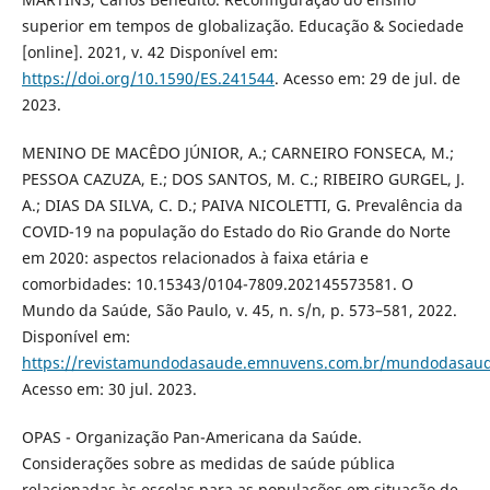
superior em tempos de globalização. Educação & Sociedade
[online]. 2021, v. 42 Disponível em:
https://doi.org/10.1590/ES.241544
. Acesso em: 29 de jul. de
2023.
MENINO DE MACÊDO JÚNIOR, A.; CARNEIRO FONSECA, M.;
PESSOA CAZUZA, E.; DOS SANTOS, M. C.; RIBEIRO GURGEL, J.
A.; DIAS DA SILVA, C. D.; PAIVA NICOLETTI, G. Prevalência da
COVID-19 na população do Estado do Rio Grande do Norte
em 2020: aspectos relacionados à faixa etária e
comorbidades: 10.15343/0104-7809.202145573581. O
Mundo da Saúde, São Paulo, v. 45, n. s/n, p. 573–581, 2022.
Disponível em:
https://revistamundodasaude.emnuvens.com.br/mundodasaude
Acesso em: 30 jul. 2023.
OPAS - Organização Pan-Americana da Saúde.
Considerações sobre as medidas de saúde pública
relacionadas às escolas para as populações em situação de