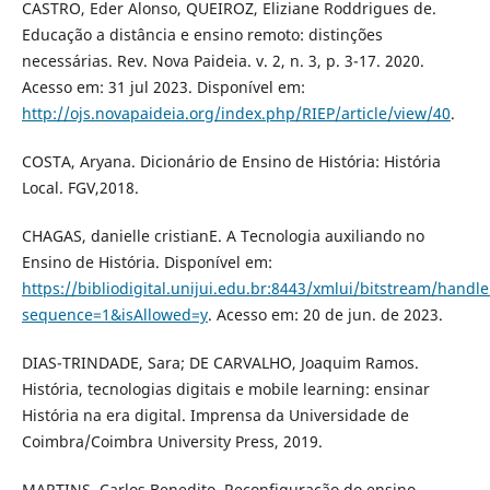
CASTRO, Eder Alonso, QUEIROZ, Eliziane Roddrigues de.
Educação a distância e ensino remoto: distinções
necessárias. Rev. Nova Paideia. v. 2, n. 3, p. 3-17. 2020.
Acesso em: 31 jul 2023. Disponível em:
http://ojs.novapaideia.org/index.php/RIEP/article/view/40
.
COSTA, Aryana. Dicionário de Ensino de História: História
Local. FGV,2018.
CHAGAS, danielle cristianE. A Tecnologia auxiliando no
Ensino de História. Disponível em:
https://bibliodigital.unijui.edu.br:8443/xmlui/bitstream/ha
sequence=1&isAllowed=y
. Acesso em: 20 de jun. de 2023.
DIAS-TRINDADE, Sara; DE CARVALHO, Joaquim Ramos.
História, tecnologias digitais e mobile learning: ensinar
História na era digital. Imprensa da Universidade de
Coimbra/Coimbra University Press, 2019.
MARTINS, Carlos Benedito. Reconfiguração do ensino