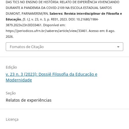
DAS TICS NO ENSINO DE HISTÓRIA: RELATO DE EXPERIÊNCIA VIVENCIANDO
DURANTE A PANDEMIA DA COVID-2109 NA ESCOLA ESTADUAL SANTOS
DUMONT, PARNAMIRIM/RN.
Saberes: Revista interdisciplinar de Filosofia e
Educação
,
[S. l.]
, v. 23, n. 3, p. RE01, 2023. DOI: 10.21680/1984-
3879.2023v23n3ID33461. Disponível em:
https://periodicos.ufrn.br/saberes/article/view/33461. Acesso em: 8 ago.
2026.
Fomatos de Citação
Edição
v. 23 n. 3 (2023): Dossiê Filosofia da Educação e
Modernidade
Seção
Relatos de experiências
Licença