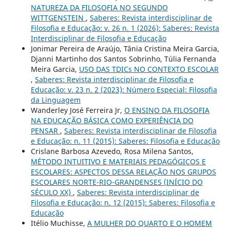
NATUREZA DA FILOSOFIA NO SEGUNDO
WITTGENSTEIN
,
Saberes: Revista interdisciplinar de
Filosofia e Educação: v. 26 n. 1 (2026): Saberes: Revista
Interdisciplinar de Filosofia e Educação
Jonimar Pereira de Araújo, Tânia Cristina Meira Garcia,
Djanni Martinho dos Santos Sobrinho, Túlia Fernanda
Meira Garcia,
USO DAS TDICs NO CONTEXTO ESCOLAR
,
Saberes: Revista interdisciplinar de Filosofia e
Educação: v. 23 n. 2 (2023): Número Especial: Filosofia
da Linguagem
Wanderley José Ferreira Jr,
O ENSINO DA FILOSOFIA
NA EDUCAÇÃO BÁSICA COMO EXPERIÊNCIA DO
PENSAR
,
Saberes: Revista interdisciplinar de Filosofia
e Educação: n. 11 (2015): Saberes: Filosofia e Educação
Crislane Barbosa Azevedo, Rosa Milena Santos,
MÉTODO INTUITIVO E MATERIAIS PEDAGÓGICOS E
ESCOLARES: ASPECTOS DESSA RELAÇÃO NOS GRUPOS
ESCOLARES NORTE-RIO-GRANDENSES (INÍCIO DO
SÉCULO XX)
,
Saberes: Revista interdisciplinar de
Filosofia e Educação: n. 12 (2015): Saberes: Filosofia e
Educação
Itélio Muchisse,
A MULHER DO QUARTO E O HOMEM