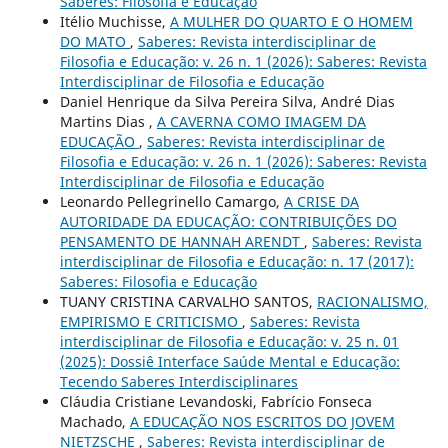
Saberes: Filosofia e Educação
Itélio Muchisse,
A MULHER DO QUARTO E O HOMEM
DO MATO
,
Saberes: Revista interdisciplinar de
Filosofia e Educação: v. 26 n. 1 (2026): Saberes: Revista
Interdisciplinar de Filosofia e Educação
Daniel Henrique da Silva Pereira Silva, André Dias
Martins Dias ,
A CAVERNA COMO IMAGEM DA
EDUCAÇÃO
,
Saberes: Revista interdisciplinar de
Filosofia e Educação: v. 26 n. 1 (2026): Saberes: Revista
Interdisciplinar de Filosofia e Educação
Leonardo Pellegrinello Camargo,
A CRISE DA
AUTORIDADE DA EDUCAÇÃO: CONTRIBUIÇÕES DO
PENSAMENTO DE HANNAH ARENDT
,
Saberes: Revista
interdisciplinar de Filosofia e Educação: n. 17 (2017):
Saberes: Filosofia e Educação
TUANY CRISTINA CARVALHO SANTOS,
RACIONALISMO,
EMPIRISMO E CRITICISMO
,
Saberes: Revista
interdisciplinar de Filosofia e Educação: v. 25 n. 01
(2025): Dossiê Interface Saúde Mental e Educação:
Tecendo Saberes Interdisciplinares
Cláudia Cristiane Levandoski, Fabrício Fonseca
Machado,
A EDUCAÇÃO NOS ESCRITOS DO JOVEM
NIETZSCHE
,
Saberes: Revista interdisciplinar de