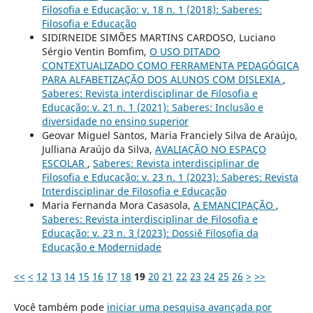
Filosofia e Educação: v. 18 n. 1 (2018): Saberes:
Filosofia e Educação
SIDIRNEIDE SIMÕES MARTINS CARDOSO, Luciano
Sérgio Ventin Bomfim,
O USO DITADO
CONTEXTUALIZADO COMO FERRAMENTA PEDAGÓGICA
PARA ALFABETIZAÇÃO DOS ALUNOS COM DISLEXIA
,
Saberes: Revista interdisciplinar de Filosofia e
Educação: v. 21 n. 1 (2021): Saberes: Inclusão e
diversidade no ensino superior
Geovar Miguel Santos, Maria Franciely Silva de Araújo,
Julliana Araújo da Silva,
AVALIAÇÃO NO ESPAÇO
ESCOLAR
,
Saberes: Revista interdisciplinar de
Filosofia e Educação: v. 23 n. 1 (2023): Saberes: Revista
Interdisciplinar de Filosofia e Educação
Maria Fernanda Mora Casasola,
A EMANCIPAÇÃO
,
Saberes: Revista interdisciplinar de Filosofia e
Educação: v. 23 n. 3 (2023): Dossiê Filosofia da
Educação e Modernidade
<<
<
12
13
14
15
16
17
18
19
20
21
22
23
24
25
26
>
>>
Você também pode
iniciar uma pesquisa avançada por