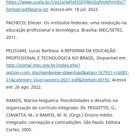
https://www.scielo.br/j/es/a/wFtvf3SFQR6y5qfVvNPmY8s/?
format=pdf&lang=pt
. Acesso em: 18 jul. 2022.
PACHECO, Elieser. Os institutos federais: uma revolução na
educação profissional e tecnológica. Brasília: MEC/SETEC,
2011.
PELISSARI, Lucas Barbosa. A REFORMA DA EDUCAÇÃO
PROFISSIONAL E TECNOLÓGICA NO BRASIL. Disponível em:
http://portal.mec.gov.br/index.php?
option=com_docman&view=download&alias=167931-rcp001-
21&category_slug=janeiro-2021-pdf&Itemid=30192
. Acesso
em: 26 ago. 2022.
RAMOS, Marise Nogueira. Possibilidades e desafios na
organização do currículo integrado. IN: FRIGOTTO, G.;
CIAVATTA, M.; e RAMOS, M. N. (Orgs.) Ensino médio
integrado: concepção e contradições. São Paulo: Editora
Cortez, 2005.