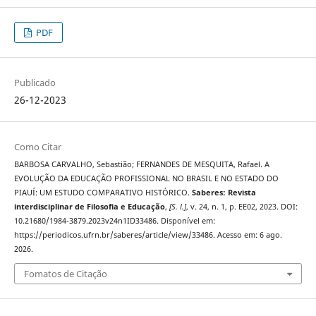
PDF
Publicado
26-12-2023
Como Citar
BARBOSA CARVALHO, Sebastião; FERNANDES DE MESQUITA, Rafael. A
EVOLUÇÃO DA EDUCAÇÃO PROFISSIONAL NO BRASIL E NO ESTADO DO
PIAUÍ: UM ESTUDO COMPARATIVO HISTÓRICO.
Saberes: Revista
interdisciplinar de Filosofia e Educação
,
[S. l.]
, v. 24, n. 1, p. EE02, 2023. DOI:
10.21680/1984-3879.2023v24n1ID33486. Disponível em:
https://periodicos.ufrn.br/saberes/article/view/33486. Acesso em: 6 ago.
2026.
Fomatos de Citação