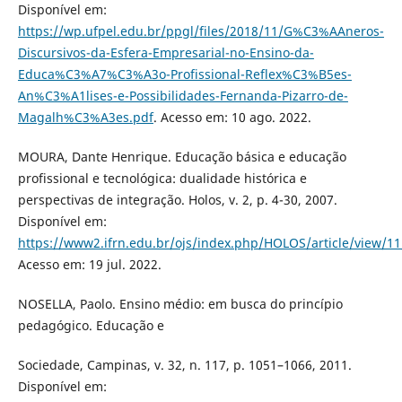
Disponível em:
https://wp.ufpel.edu.br/ppgl/files/2018/11/G%C3%AAneros-
Discursivos-da-Esfera-Empresarial-no-Ensino-da-
Educa%C3%A7%C3%A3o-Profissional-Reflex%C3%B5es-
An%C3%A1lises-e-Possibilidades-Fernanda-Pizarro-de-
Magalh%C3%A3es.pdf
. Acesso em: 10 ago. 2022.
MOURA, Dante Henrique. Educação básica e educação
profissional e tecnológica: dualidade histórica e
perspectivas de integração. Holos, v. 2, p. 4-30, 2007.
Disponível em:
https://www2.ifrn.edu.br/ojs/index.php/HOLOS/article/view/1
Acesso em: 19 jul. 2022.
NOSELLA, Paolo. Ensino médio: em busca do princípio
pedagógico. Educação e
Sociedade, Campinas, v. 32, n. 117, p. 1051–1066, 2011.
Disponível em: