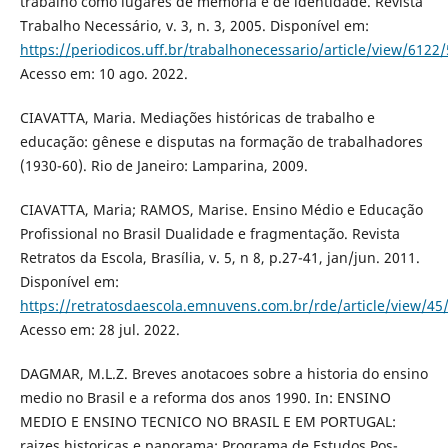
trabalho como lugares de memória e de identidade. Revista
Trabalho Necessário, v. 3, n. 3, 2005. Disponível em:
https://periodicos.uff.br/trabalhonecessario/article/view/6122
Acesso em: 10 ago. 2022.
CIAVATTA, Maria. Mediações históricas de trabalho e
educação: gênese e disputas na formação de trabalhadores
(1930-60). Rio de Janeiro: Lamparina, 2009.
CIAVATTA, Maria; RAMOS, Marise. Ensino Médio e Educação
Profissional no Brasil Dualidade e fragmentação. Revista
Retratos da Escola, Brasília, v. 5, n 8, p.27-41, jan/jun. 2011.
Disponível em:
https://retratosdaescola.emnuvens.com.br/rde/article/view/45
Acesso em: 28 jul. 2022.
DAGMAR, M.L.Z. Breves anotacoes sobre a historia do ensino
medio no Brasil e a reforma dos anos 1990. In: ENSINO
MEDIO E ENSINO TECNICO NO BRASIL E EM PORTUGAL:
raizes historicas e panorama; Programa de Estudos Pos-