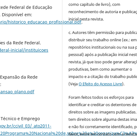
como capítulo de livro), com
Rede Federal de Educação
reconhecimento de autoria e publica
. Disponível em:
inicial nesta revista.
rio/historico_educacao_profissional.pdf
.
c. Autores têm permissão para publica
distribuir seu trabalho online (ex.: em
ões da Rede Federal.
repositórios institucionais ou na sua 
eral-inicial/instituicoes
pessoal) após a publicação inicial nes
revista, já que isso pode gerar alteraç
produtivas, bem como aumentar o
impacto e a citação do trabalho publ
e Expansão da Rede
(Veja
O Efeito do Acesso Livre
).
:
pansao_plano.pdf
Foram feitos todos os esforços para
identificar e creditar os detentores de
direitos sobre as imagens publicadas.
 Técnico e Emprego
tem direitos sobre alguma destas im
ov.br/ccivil_03/_ato2011-
e não foi corretamente identificado, 
%20o%20Programa%20Nacional%20de,sobre%20a%20organiza%C3%
favor, entre em contato com a revista