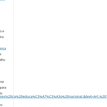
:
s e
ira
ença
e
alho
mir
 para
do
s%20e%20bases%20da%20educa%C3%A7%C3%A3o%20nacional.&text=
ou