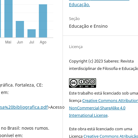
Educação.
Seção
Educação e Ensino
Licença
Copyright (c) 2023 Saberes: Revista
interdisciplinar de Filosofia e Educaçã
áfica. Fortaleza, CE:
l em:
Este trabalho está licenciado sob um
licença
Creative Commons Attribution
a%20bibliografica.pdf
>Acesso
NonCommercial-ShareAlike 4.0
International License
.
 no Brasil: novos rumos.
Este obra está licenciado com uma
ponível em:
Licença
Creative Commons Atribuição