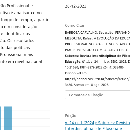
ão Profissional e
26-12-2023
jetivo é analisar como
longo do tempo, a partir
Como Citar
ndo em consideração
BARBOSA CARVALHO, Sebastião; FERNAND
e identificar os
MESQUITA, Rafael. A EVOLUÇÃO DA EDU
ção. Os resultados
PROFISSIONAL NO BRASIL E NO ESTADO 
o das políticas
PIAUÍ: UM ESTUDO COMPARATIVO HISTÓR
Profissional mais
Saberes: Revista interdisciplinar de Filos
nto em nível nacional
Educação
,
[S. l.]
, v. 24, n. 1, p. EE02, 2023. 
10.21680/1984-3879.2023v24n1ID33486.
Disponível em:
https://periodicos.ufrn.br/saberes/article
3486. Acesso em: 8 ago. 2026.
Fomatos de Citação
Edição
v. 24 n. 1 (2024): Saberes: Revist
Interdisciplinar de Filosofia e