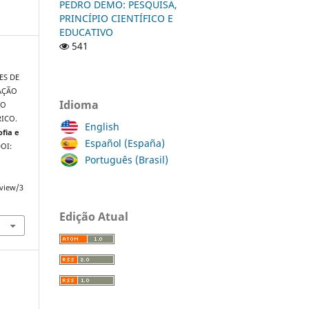
PEDRO DEMO: PESQUISA,
PRINCÍPIO CIENTÍFICO E
EDUCATIVO
541
ES DE
CAÇÃO
Idioma
DO
ICO.
English
ofia e
Español (España)
DOI:
Português (Brasil)
/view/3
Edição Atual
a