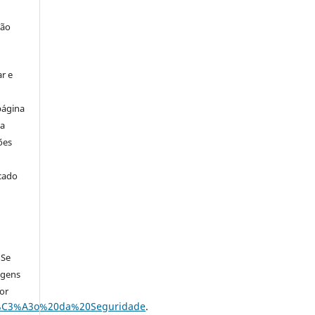
ção
r e
página
ta
ões
icado
 Se
agens
por
A7%C3%A3o%20da%20Seguridade
.