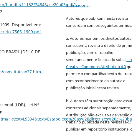
eam/handle/11162/24843/rie20a03.pdf?
Internacional
.
2.
Autores que publicam nesta revista
 1909. Disponível em:
concordam com os seguintes termos
ecreto_7566_1909.pdf
.
a. Autores mantém os direitos autorai
concedem à revista o direito de prime
O BRASIL (DE 10 DE
publicação, com o trabalho
simultaneamente licenciado sob a
Lic
Creative Commons Attribution 4.0
qu
ao/constituicao37.htm
.
permite o compartilhamento do trab
com reconhecimento da autoria e
publicação inicial nesta revista.
b. Autores têm autorização para assu
cional (LDB). Lei Nº
contratos adicionais separadamente,
m:
distribuição não-exclusiva da versão 
/l9394.htm#:~:text=L9394&text=Estabelece%20as%20diretrize
trabalho publicada nesta revista (ex.:
publicar em repositório institucional 