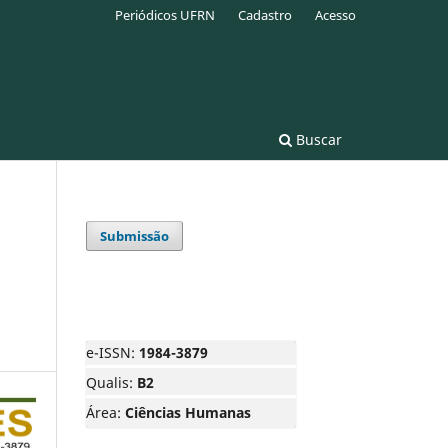
Periódicos UFRN
Cadastro
Acesso
Buscar
Submissão
e-ISSN:
1984-3879
Qualis:
B2
Área:
Ciências Humanas