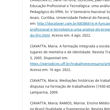
Educação Profissional e Tecnológica: uma análise
Pedagógico do IFRN. In: V Seminário Nacional Soc
Anais. Curitiba, Universidade Federal do Paraná,
em:
http://docplayer.com.br/68386616-A-funcao
profissional-e-tecnologica-uma-analise-do-proje
do-ifrn.html
. Acesso em: 4 ago. 2022.
CIAVATTA, Maria. A formação integrada a escola
lugares de memória e de identidade. Revista Tra
3, 2005. Disponível em:
https://periodicos.uff.br/trabalhonecessario/ar
Acesso em: 10 ago. 2022.
CIAVATTA, Maria. Mediações históricas de traba
disputas na formação de trabalhadores (1930-60)
Lamparina, 2009.
CIAVATTA, Maria; RAMOS, Marise. Ensino Médio 
no Brasil Dualidade e fragmentação. Revista Retr