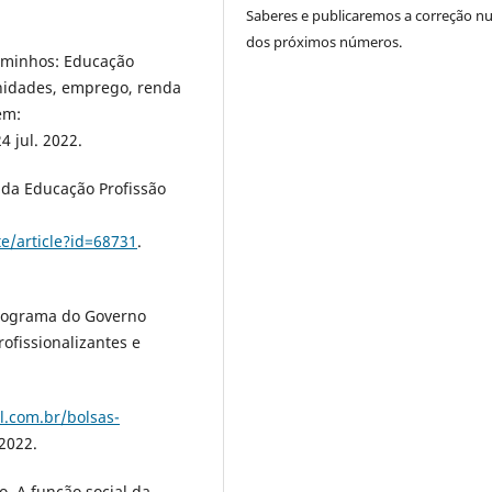
Saberes e publicaremos a correção 
dos próximos números.
aminhos: Educação
unidades, emprego, renda
em:
4 jul. 2022.
 da Educação Profissão
e/article?id=68731
.
rograma do Governo
ofissionalizantes e
ol.com.br/bolsas-
 2022.
o. A função social da