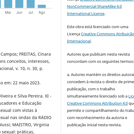
NonCommercial-ShareAlike 4.0
International License
.
Este obra está licenciado com uma
Licença
Creative Commons Atribuição
Internacional
.
 Campos; FREITAS, Cinara
Autores que publicam nesta revista
ns conceitos, interesses,
concordam com os seguintes termos
onal, v. 10, n. 30, p.
a. Autores mantém os direitos autorai
concedem à revista o direito de prime
so em: 22 maio 2023.
publicação, com o trabalho
eira e Silva Pereira. XI -
simultaneamente licenciado sob a
Lic
ucadores e Educação
Creative Commons Attribution 4.0
qu
exual com vistas à
permite o compartilhamento do trab
exual nas ondas da RÁDIO
com reconhecimento da autoria e
lussi; MAISTRO, Virginia
publicação inicial nesta revista.
sexual: práticas,