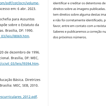
.com/pdf/cpt/pcn/volume-
identificar e creditar os detentores de
 Acesso em: 6 abr. 2023.
direitos sobre as imagens publicadas.
tem direitos sobre alguma destas im
ubchefia para Assuntos
e não foi corretamente identificado, 
Dispõe sobre o Estatuto da
favor, entre em contato com a revista
s. Brasília, DF: 1990.
Saberes e publicaremos a correção 
l_03/leis/l8069.htm
.
dos próximos números.
e 20 de dezembro de 1996.
ional. Brasília, DF: MEC,
/ccivil_03/leis/l9394.htm
.
ducação Básica. Diretrizes
Brasília: MEC, SEB, 2010.
escurriculares_2012.pdf
.