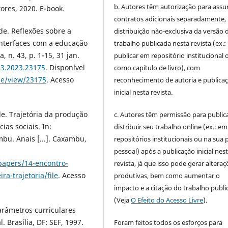
b. Autores têm autorização para assu
ores, 2020. E-book.
contratos adicionais separadamente,
e. Reflexões sobre a
distribuição não-exclusiva da versão 
interfaces com a educação
trabalho publicada nesta revista (ex.:
, n. 43, p. 1-15, 31 jan.
publicar em repositório institucional 
43.2023.23175
. Disponível
como capítulo de livro), com
cle/view/23175
. Acesso
reconhecimento de autoria e publica
inicial nesta revista.
e. Trajetória da produção
c. Autores têm permissão para publica
as sociais. In:
distribuir seu trabalho online (ex.: em
. Anais [...]. Caxambu,
repositórios institucionais ou na sua 
pessoal) após a publicação inicial nes
papers/14-encontro-
revista, já que isso pode gerar alteraç
a-trajetoria/file
. Acesso
produtivas, bem como aumentar o
impacto e a citação do trabalho publ
(Veja
O Efeito do Acesso Livre
).
arâmetros curriculares
. Brasília, DF: SEF, 1997.
Foram feitos todos os esforços para