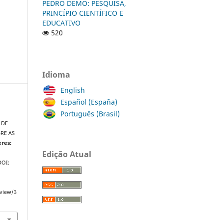
PEDRO DEMO: PESQUISA,
PRINCÍPIO CIENTÍFICO E
EDUCATIVO
520
Idioma
English
Español (España)
Português (Brasil)
 DE
RE AS
eres:
Edição Atual
 DOI:
/view/3