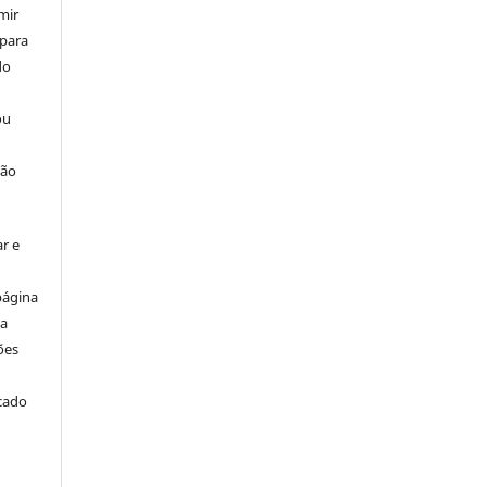
mir
 para
do
ou
ção
r e
página
ta
ões
icado