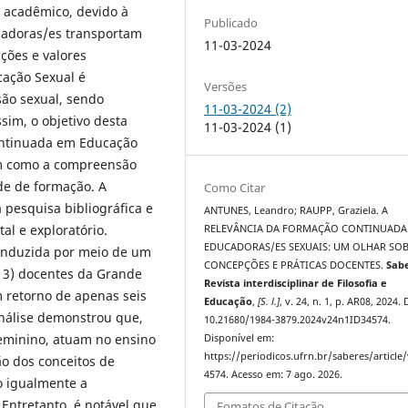
 acadêmico, devido à
Publicado
cadoras/es transportam
11-03-2024
cções e valores
cação Sexual é
Versões
ão sexual, sendo
11-03-2024 (2)
im, o objetivo desta
11-03-2024 (1)
continuada em Educação
im como a compreensão
de de formação. A
Como Citar
pesquisa bibliográfica e
ANTUNES, Leandro; RAUPP, Graziela. A
al e exploratório.
RELEVÂNCIA DA FORMAÇÃO CONTINUADA
EDUCADORAS/ES SEXUAIS: UM OLHAR SOB
conduzida por meio de um
CONCEPÇÕES E PRÁTICAS DOCENTES.
Sab
(13) docentes da Grande
Revista interdisciplinar de Filosofia e
m retorno de apenas seis
Educação
,
[S. l.]
, v. 24, n. 1, p. AR08, 2024.
análise demonstrou que,
10.21680/1984-3879.2024v24n1ID34574.
 feminino, atuam no ensino
Disponível em:
https://periodicos.ufrn.br/saberes/article
o dos conceitos de
4574. Acesso em: 7 ago. 2026.
 igualmente a
Entretanto, é notável que
Fomatos de Citação