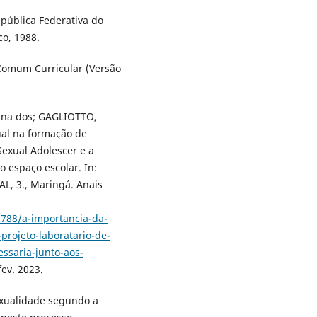
epública Federativa do
co, 1988.
 Comum Curricular (Versão
runa dos; GAGLIOTTO,
ual na formação de
Sexual Adolescer e a
o espaço escolar. In:
 3., Maringá. Anais
/788/a-importancia-da-
projeto-laboratario-de-
ssaria-junto-aos-
fev. 2023.
sexualidade segundo a