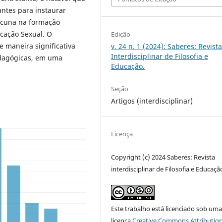
antes para instaurar
lacuna na formação
cação Sexual. O
Edição
 maneira significativa
v. 24 n. 1 (2024): Saberes: Revist
Interdisciplinar de Filosofia e
edagógicas, em uma
Educação.
Seção
Artigos (interdisciplinar)
Licença
Copyright (c) 2024 Saberes: Revista
interdisciplinar de Filosofia e Educaçã
Este trabalho está licenciado sob um
licença
Creative Commons Attribution