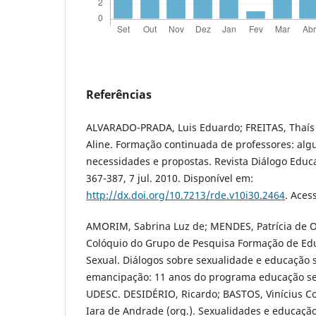
Referências
ALVARADO-PRADA, Luis Eduardo; FREITAS, Thaís
Aline. Formação continuada de professores: algu
necessidades e propostas. Revista Diálogo Educaci
367-387, 7 jul. 2010. Disponível em:
http://dx.doi.org/10.7213/rde.v10i30.2464
. Aces
AMORIM, Sabrina Luz de; MENDES, Patrícia de Oliv
Colóquio do Grupo de Pesquisa Formação de Ed
Sexual. Diálogos sobre sexualidade e educação s
emancipação: 11 anos do programa educação s
UDESC. DESIDÉRIO, Ricardo; BASTOS, Vinícius Co
Iara de Andrade (org.). Sexualidades e educação 