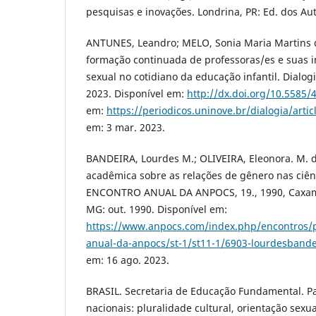
pesquisas e inovações. Londrina, PR: Ed. dos Aut
ANTUNES, Leandro; MELO, Sonia Maria Martins d
formação continuada de professoras/es e suas 
sexual no cotidiano da educação infantil. Dialogia
2023. Disponível em:
http://dx.doi.org/10.5585/
em:
https://periodicos.uninove.br/dialogia/arti
em: 3 mar. 2023.
BANDEIRA, Lourdes M.; OLIVEIRA, Eleonora. M. d
acadêmica sobre as relações de gênero nas ciênci
ENCONTRO ANUAL DA ANPOCS, 19., 1990, Caxambu
MG: out. 1990. Disponível em:
https://www.anpocs.com/index.php/encontros/
anual-da-anpocs/st-1/st11-1/6903-lourdesbandeir
em: 16 ago. 2023.
BRASIL. Secretaria de Educação Fundamental. P
nacionais: pluralidade cultural, orientação sexual