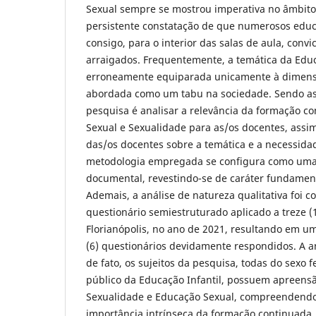
Sexual sempre se mostrou imperativa no âmbito
persistente constatação de que numerosos edu
consigo, para o interior das salas de aula, convi
arraigados. Frequentemente, a temática da Edu
erroneamente equiparada unicamente à dimens
abordada como um tabu na sociedade. Sendo ass
pesquisa é analisar a relevância da formação 
Sexual e Sexualidade para as/os docentes, ass
das/os docentes sobre a temática e a necessida
metodologia empregada se configura como uma 
documental, revestindo-se de caráter fundament
Ademais, a análise de natureza qualitativa foi 
questionário semiestruturado aplicado a treze 
Florianópolis, no ano de 2021, resultando em u
(6) questionários devidamente respondidos. A 
de fato, os sujeitos da pesquisa, todas do sexo
público da Educação Infantil, possuem apreensã
Sexualidade e Educação Sexual, compreendendo
importância intrínseca da formação continuada. 