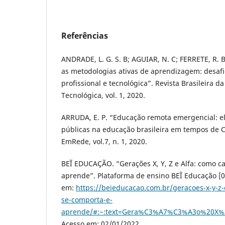
Referências
ANDRADE, L. G. S. B; AGUIAR, N. C; FERRETE, R. 
as metodologias ativas de aprendizagem: desaf
profissional e tecnológica”. Revista Brasileira d
Tecnológica, vol. 1, 2020.
ARRUDA, E. P. “Educação remota emergencial: el
públicas na educação brasileira em tempos de C
EmRede, vol.7, n. 1, 2020.
BEĨ EDUCAÇÃO. “Gerações X, Y, Z e Alfa: como 
aprende”. Plataforma de ensino BEĨ Educação [0
em:
https://beieducacao.com.br/geracoes-x-y-z
se-comporta-e-
aprende/#:~:text=Gera%C3%A7%C3%A3o%20X%3
Acesso em: 02/01/2022.