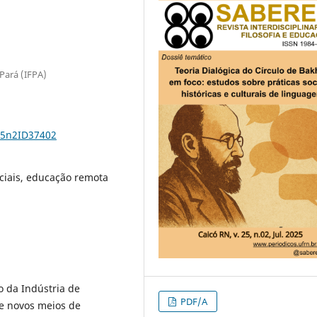
 Pará (IFPA)
25n2ID37402
ociais, educação remota
o da Indústria de
PDF/A
e novos meios de