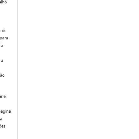
alho
mir
 para
do
ou
ção
r e
página
ta
ões