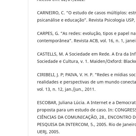
CARNEIRO, C. “O estudo de casos múltiplos: est
psicanálise e educação”. Revista Psicologia USP, v
CARPES, G. “As redes: evolução, tipos e papel n
contemporânea”. Revista ACB, vol. 16, n. 1, jane
CASTELLS, M. A Sociedade em Rede. A Era da In
Sociedade e Cultura, v. 1. Maiden/Oxford: Blackw
CIRIBELI, J. P; PAIVA, V. H. P. “Redes e mídias soc
realidades e perspectivas de um mundo conecta
vol. 13, n. 12, jan./jun., 2011.
ESCOBAR, Juliana Lúcia. A Internet e a Democra
proposta para um estudo de caso. In: CONGRE
CIÊNCIAS DA COMUNICAÇÃO, 28., ENCONTRO 
PESQUISA DA INTERCOM, 5., 2005. Rio de Janeiro. 
UERJ, 2005.