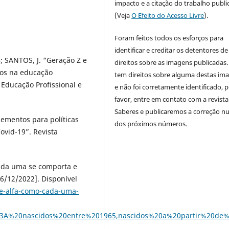
impacto e a citação do trabalho publ
(Veja
O Efeito do Acesso Livre
).
Foram feitos todos os esforços para
identificar e creditar os detentores de
B; SANTOS, J. “Geração Z e
direitos sobre as imagens publicadas.
ios na educação
tem direitos sobre alguma destas im
a Educação Profissional e
e não foi corretamente identificado, 
favor, entre em contato com a revista
Saberes e publicaremos a correção 
ementos para políticas
dos próximos números.
ovid-19”. Revista
cada uma se comporta e
6/12/2022]. Disponível
-e-alfa-como-cada-uma-
A%20nascidos%20entre%201965,nascidos%20a%20partir%20de