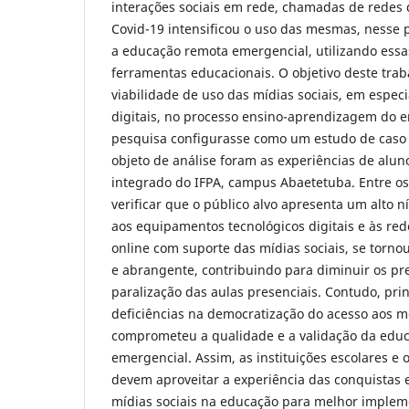
interações sociais em rede, chamadas de redes d
Covid-19 intensificou o uso das mesmas, nesse p
a educação remota emergencial, utilizando essa
ferramentas educacionais. O objetivo deste traba
viabilidade de uso das mídias sociais, em especi
digitais, no processo ensino-aprendizagem do en
pesquisa configurasse como um estudo de caso i
objeto de análise foram as experiências de alu
integrado do IFPA, campus Abaetetuba. Entre os
verificar que o público alvo apresenta um alto ní
aos equipamentos tecnológicos digitais e às rede
online com suporte das mídias sociais, se torno
e abrangente, contribuindo para diminuir os pr
paralização das aulas presenciais. Contudo, pri
deficiências na democratização do acesso aos mei
comprometeu a qualidade e a validação da edu
emergencial. Assim, as instituições escolares e 
devem aproveitar a experiência das conquistas 
mídias sociais na educação para melhor implem