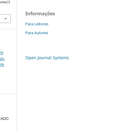
/view/3
Informações
Para Leitores
Para Autores
em
Open Journal Systems
is,
gem
CHADO