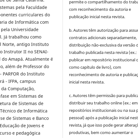
permite o compartilhamento do trab
Sistemas pela Faculdade
com reconhecimento da autoria e
onentes curriculares do
publicação inicial nesta revista.
ria de Informática com
 pela Universidade
b. Autores têm autorização para assu
. Já trabalhou como
contratos adicionais separadamente,
 Norte, antigo Instituto
distribuição não-exclusiva da versão 
 Instrutor II no SENAI-
trabalho publicada nesta revista (ex.:
al do Amapá. Atualmente é
publicar em repositório institucional 
co, além de Professor do
como capítulo de livro), com
- PARFOR do Instituto
reconhecimento de autoria e publica
rá - IFPA, campus
inicial nesta revista.
a da Computação,
c. Autores têm permissão para publica
nfase em Sistemas de
distribuir seu trabalho online (ex.: em
etura de Sistemas de
repositórios institucionais ou na sua 
Técnico de Informática
pessoal) após a publicação inicial nes
ise de Sistemas e Banco
revista, já que isso pode gerar alteraç
 Educação de Jovens e
produtivas, bem como aumentar o
 curso e pedagógica