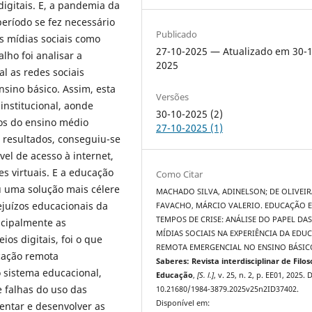
igitais. E, a pandemia da
eríodo se fez necessário
Publicado
s mídias sociais como
27-10-2025 — Atualizado em 30-1
lho foi analisar a
2025
al as redes sociais
sino básico. Assim, esta
Versões
nstitucional, aonde
30-10-2025 (2)
nos do ensino médio
27-10-2025 (1)
 resultados, conseguiu-se
vel de acesso à internet,
s virtuais. E a educação
Como Citar
u uma solução mais célere
MACHADO SILVA, ADINELSON; DE OLIVEIR
ejuízos educacionais da
FAVACHO, MÁRCIO VALERIO. EDUCAÇÃO 
TEMPOS DE CRISE: ANÁLISE DO PAPEL DA
ncipalmente as
MÍDIAS SOCIAIS NA EXPERIÊNCIA DA EDU
os digitais, foi o que
REMOTA EMERGENCIAL NO ENSINO BÁSIC
cação remota
Saberes: Revista interdisciplinar de Filos
o sistema educacional,
Educação
,
[S. l.]
, v. 25, n. 2, p. EE01, 2025. 
e falhas do uso das
10.21680/1984-3879.2025v25n2ID37402.
Disponível em:
entar e desenvolver as