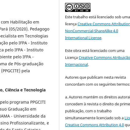
Este trabalho está licenciado sob um
 com Habilitação em
licença
Creative Commons Attribution
 Pará (05/2020). Pedagogo
NonCommercial-ShareAlike 4.0
pecialista em Tecnologias
International License
.
ão pelo IFPA - Instituto
a pelo IFPA - Instituto
Este obra está licenciado com uma
iente pelo IFPA -
Licença
Creative Commons Atribuição
grama de Pós-graduação
Internacional
.
 (PPGCITE) pela
Autores que publicam nesta revista
concordam com os seguintes termos
o, Ciência e Tecnologia
a. Autores mantém os direitos autorai
s pelo programa PPGCITI
concedem à revista o direito de prime
ssuo Graduação em
publicação, com o trabalho
NAMA - Universidade da
simultaneamente licenciado sob a
Lic
ino Profissionalizante, e
Creative Commons Attribution 4.0
qu
de de Santa Catarina.