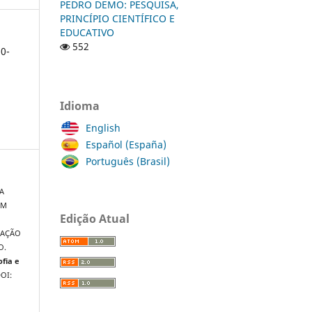
PEDRO DEMO: PESQUISA,
PRINCÍPIO CIENTÍFICO E
EDUCATIVO
552
0-
Idioma
English
Español (España)
Português (Brasil)
A
EM
Edição Atual
S
CAÇÃO
O.
ofia e
DOI: