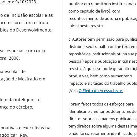
so em: 9/10/2023.
publicar em repositório institucional 
como capítulo de livro), com
 de inclusão escolar e as
reconhecimento de autoria e publica
e professores: um estudo
inicial nesta revista.
bios do Desenvolvimento,
c. Autores têm permissão para publica
distribuir seu trabalho online (ex.: em
vas especiais: um guia
repositórios institucionais ou na sua 
ora, 2008.
pessoal) após a publicação inicial nes
revista, já que isso pode gerar alteraç
a escolar de
produtivas, bem como aumentar o
ertação de Mestrado em
impacto e a citação do trabalho publ
(Veja
O Efeito do Acesso Livre
).
lém da inteligência:
Foram feitos todos os esforços para
nça do cérebro.
identificar e creditar os detentores de
direitos sobre as imagens publicadas.
tem direitos sobre alguma destas im
conativas e executivas na
e não foi corretamente identificado, 
gógica”. Rev.