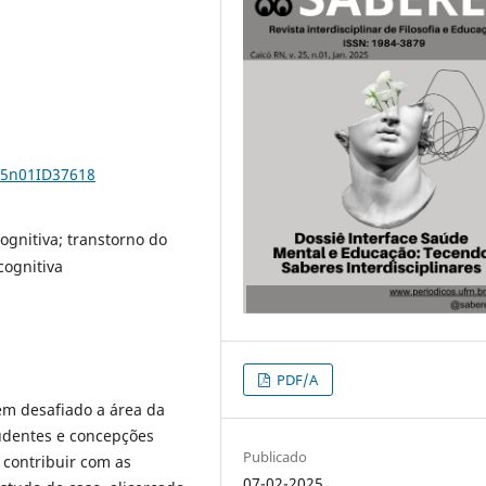
v25n01ID37618
cognitiva; transtorno do
cognitiva
PDF/A
em desafiado a área da
udentes e concepções
Publicado
 contribuir com as
07-02-2025