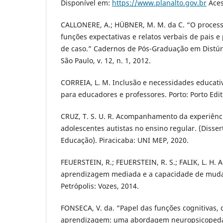
Disponível em:
https://www.planalto.gov.br
Aces
CALLONERE, A.; HÜBNER, M. M. da C. “O processo
funções expectativas e relatos verbais de pais 
de caso.” Cadernos de Pós-Graduação em Distúr
São Paulo, v. 12, n. 1, 2012.
CORREIA, L. M. Inclusão e necessidades educati
para educadores e professores. Porto: Porto Edit
CRUZ, T. S. U. R. Acompanhamento da experiênci
adolescentes autistas no ensino regular. (Diss
Educação). Piracicaba: UNI MEP, 2020.
FEUERSTEIN, R.; FEUERSTEIN, R. S.; FALIK, L. H. A
aprendizagem mediada e a capacidade de muda
Petrópolis: Vozes, 2014.
FONSECA, V. da. “Papel das funções cognitivas, 
aprendizagem: uma abordagem neuropsicopeda