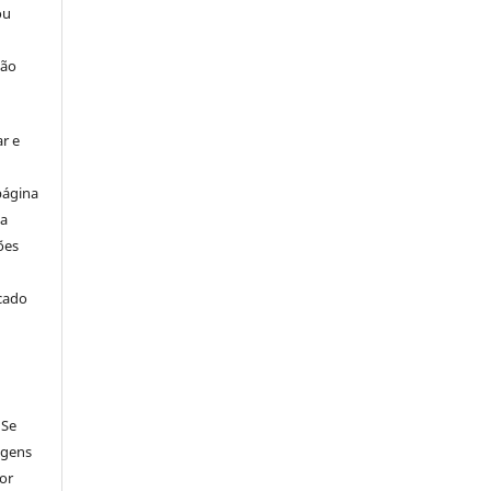
ou
ção
r e
página
ta
ões
icado
 Se
agens
por