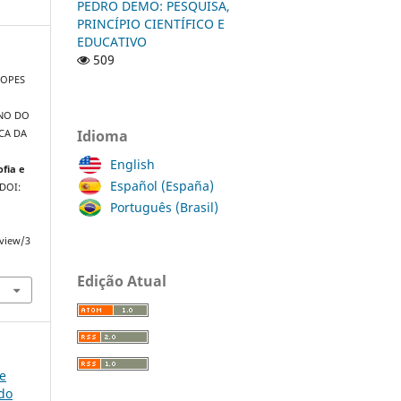
PEDRO DEMO: PESQUISA,
PRINCÍPIO CIENTÍFICO E
EDUCATIVO
509
LOPES
NO DO
Idioma
CA DA
English
ofia e
Español (España)
 DOI:
Português (Brasil)
/view/3
Edição Atual
ce
do