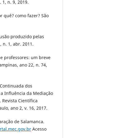
 1, n. 9, 2019.
or quê? como fazer? São
lusão produzido pelas
, n. 1, abr. 2011.
de professores: um breve
ampinas, ano 22, n. 74,
 Continuada dos
 a Influência da Mediação
Revista Científica
lo, ano 2, v. 16, 2017.
ração de Salamanca.
rtal.mec.gov.br
Acesso