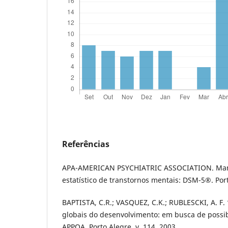
Referências
APA-AMERICAN PSYCHIATRIC ASSOCIATION. Manu
estatístico de transtornos mentais: DSM-5®. Por
BAPTISTA, C.R.; VASQUEZ, C.K.; RUBLESCKI, A. F.
globais do desenvolvimento: em busca de possi
APPOA, Porto Alegre, v. 114, 2003.