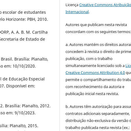
Licença
Creative Commons Atribuição
Internacional
.
o escolar de estudantes
lo Horizonte: PBH, 2010.
Autores que publicam nesta revista
concordam com os seguintes termos
RP, A. A. B. M. Cartilha
Secretaria de Estado de
a. Autores mantém os direitos autorai
concedem à revista o direito de prime
publicação, com o trabalho
rasil. Brasília: Planalto,
simultaneamente licenciado sob a
Lic
so em: 10/10/2020.
Creative Commons Attribution 4.0
qu
al de Educação Especial
permite o compartilhamento do trab
07. Disponível em:
com reconhecimento da autoria e
publicação inicial nesta revista.
. Brasília: Planalto, 2012.
b. Autores têm autorização para assu
so em: 9/10/2023.
contratos adicionais separadamente,
distribuição não-exclusiva da versão 
ília: Planalto, 2015.
trabalho publicada nesta revista (ex.: