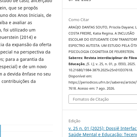
studo de caso, alicerçado
tein, que se propôs
uno dos Anos Iniciais, de
Como Citar
íba e avaliar as
ARAÚJO DANTAS SOUTO, Priscila Dayane; 
, foi utilizado um
COSTA FREIRE, Katia Regina. A INCLUSÃO
euerstein (2014) e
ESCOLAR DO ESTUDANTE COM TRANSTOR
ia da expansão da oferta
ESPECTRO AUTISTA: UM ESTUDO PELA ÓTI
pecial na perspectiva da
PSICOLOGIA COGNITIVA DE FEUERSTEIN.
Saberes: Revista interdisciplinar de Filos
es; para a garantia da
Educação
,
[S. l.]
, v. 25, n. 01, p. EE03, 2025.
special) e de um novo
10.21680/1984-3879.2025v25n01ID37618.
m a devida ênfase no seu
Disponível em:
 contribuições da
https://periodicos.ufrn.br/saberes/article
7618. Acesso em: 7 ago. 2026.
Fomatos de Citação
Edição
v. 25 n. 01 (2025): Dossiê Interfa
Saúde Mental e Educação: Tecen