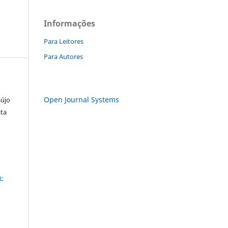
Informações
Para Leitores
Para Autores
Open Journal Systems
aújo
sta
a
-