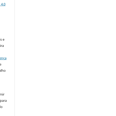
 4.0
:
s e
ira
ença
e
alho
mir
 para
do