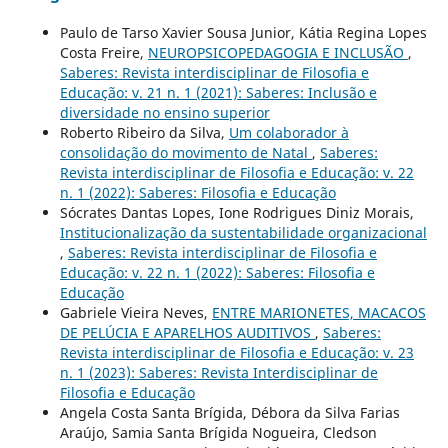
Paulo de Tarso Xavier Sousa Junior, Kátia Regina Lopes
Costa Freire,
NEUROPSICOPEDAGOGIA E INCLUSÃO
,
Saberes: Revista interdisciplinar de Filosofia e
Educação: v. 21 n. 1 (2021): Saberes: Inclusão e
diversidade no ensino superior
Roberto Ribeiro da Silva,
Um colaborador à
consolidação do movimento de Natal
,
Saberes:
Revista interdisciplinar de Filosofia e Educação: v. 22
n. 1 (2022): Saberes: Filosofia e Educação
Sócrates Dantas Lopes, Ione Rodrigues Diniz Morais,
Institucionalização da sustentabilidade organizacional
,
Saberes: Revista interdisciplinar de Filosofia e
Educação: v. 22 n. 1 (2022): Saberes: Filosofia e
Educação
Gabriele Vieira Neves,
ENTRE MARIONETES, MACACOS
DE PELÚCIA E APARELHOS AUDITIVOS
,
Saberes:
Revista interdisciplinar de Filosofia e Educação: v. 23
n. 1 (2023): Saberes: Revista Interdisciplinar de
Filosofia e Educação
Angela Costa Santa Brígida, Débora da Silva Farias
Araújo, Samia Santa Brígida Nogueira, Cledson