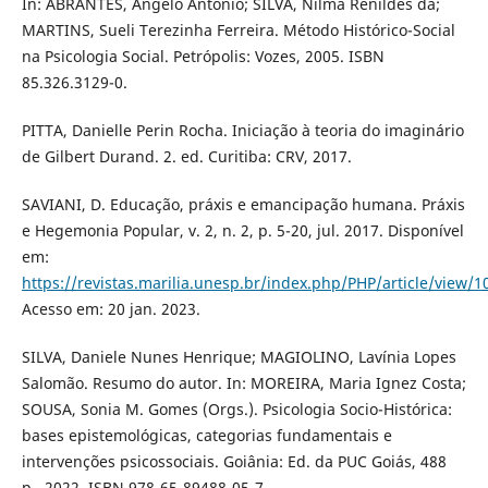
In: ABRANTES, Angelo Antonio; SILVA, Nilma Renildes da;
MARTINS, Sueli Terezinha Ferreira. Método Histórico-Social
na Psicologia Social. Petrópolis: Vozes, 2005. ISBN
85.326.3129-0.
PITTA, Danielle Perin Rocha. Iniciação à teoria do imaginário
de Gilbert Durand. 2. ed. Curitiba: CRV, 2017.
SAVIANI, D. Educação, práxis e emancipação humana. Práxis
e Hegemonia Popular, v. 2, n. 2, p. 5-20, jul. 2017. Disponível
em:
https://revistas.marilia.unesp.br/index.php/PHP/article/view/
Acesso em: 20 jan. 2023.
SILVA, Daniele Nunes Henrique; MAGIOLINO, Lavínia Lopes
Salomão. Resumo do autor. In: MOREIRA, Maria Ignez Costa;
SOUSA, Sonia M. Gomes (Orgs.). Psicologia Socio-Histórica:
bases epistemológicas, categorias fundamentais e
intervenções psicossociais. Goiânia: Ed. da PUC Goiás, 488
p., 2022. ISBN 978-65-89488-05-7.