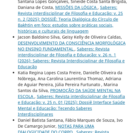
Santana Lopes Gonçalves, Sineide Costa Santa Brígida,
Daniana de Costa,
MISSÕES DA LÓGICA
,
Saberes:
Revista interdisciplinar de Filosofia e Educação: v. 25
n. 2 (2025): DOSSIÊ: Teoria Dialógica do Círculo de
Bakhtin em foco: estudos sobre práticas sociais,
históricas e culturais de linguagem
Jacson Baldoino Silva, Geisy Kelly de Oliveira Caldas,
DESENVOLVIMENTO DA CONSCIÊNCIA MORFOLÓGICA
NO ENSINO FUNDAMENTAL
,
Saberes: Revista
interdisciplinar de Filosofia e Educação: v. 26 n. 1
(2026): Saberes: Revista Interdisciplinar de Filosofia e
Educação
Katia Regina Lopes Costa Freire, Danielle Oliveira da
Nóbrega, Ana Carolina Laurentina Thomaz, Adriana
de Aguiar Pereira, Júlia Pereira Furtunato , Marina
Santos da Silva,
PROMOÇÃO DA SAÚDE MENTAL NA
ESCOLA
,
Saberes: Revista interdisciplinar de Filosofia
e Educação: v. 25 n. 01 (2025): Dossiê Interface Saúde
Mental e Educação: Tecendo Saberes
Interdisciplinares
Daniel Batista Santana, Fábio Marques de Souza, Ivo
De Camargo Junior,
NOTAS PARA UMA
DIALOGICIDADE DO CORPO
,
Saberes: Revista