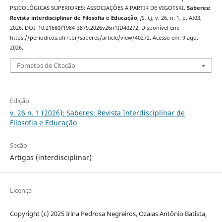
PSICOLÓGICAS SUPERIORES: ASSOCIAÇÕES A PARTIR DE VIGOTSKI.
Saberes:
Revista interdisciplinar de Filosofia e Educação
,
[S. l.]
, v. 26, n. 1, p. AI03,
2026. DOI: 10.21680/1984-3879.2026v26n1ID40272. Disponível em:
https://periodicos.ufrn.br/saberes/article/view/40272. Acesso em: 9 ago.
2026.
Fomatos de Citação
Edição
v. 26 n. 1 (2026): Saberes: Revista Interdisciplinar de
Filosofia e Educação
Seção
Artigos (interdisciplinar)
Licença
Copyright (c) 2025 Irina Pedrosa Negreiros, Ozaias Antônio Batista,