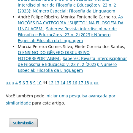
interdisciplinar de Filosofia e Educação: v. 23 n. 2
(2023): Número Especial: Filosofia da Linguagem
André Felipe Ribeiro, Monica Fontenelle Carneiro,
As
NOÇÕES DA CATEGORIA “SUJEITO” NA FILOSOFIA DA
LINGUAGEM
,
Saberes: Revista interdisciplinar de
Filosofia e Educação: v. 23 n. 2 (2023): Número
Especial: Filosofia da Linguagem
Marcia Pereira Gomes Silva, Eliete Correia dos Santos,
O ENSINO DO GÊNERO DISCURSIVO
FOTORREPORTAGEM
,
Saberes: Revista interdisciplinar
de Filosofia e Educação: v. 23 n. 2 (2023): Número
Especial: Filosofia da Linguagem
<<
<
4
5
6
7
8
9
10
11
12
13
14
15
16
17
18
>
>>
Você também pode
iniciar uma pesquisa avançada por
similaridade
para este artigo.
Submissão