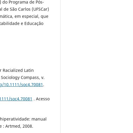
) do Programa de Pós-
 de São Carlos (UFSCar)
mática, em especial, que
abilidade e Educação
 Racialized Latin
. Sociology Compass, v.
rg/10.1111/soc4.70081
.
.1111/soc4.70081
. Acesso
/hiperatividade: manual
e : Artmed, 2008.