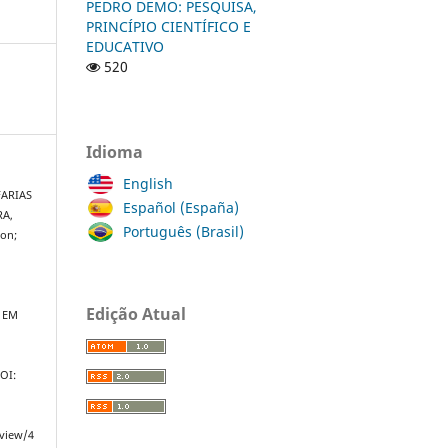
PEDRO DEMO: PESQUISA,
PRINCÍPIO CIENTÍFICO E
EDUCATIVO
520
Idioma
English
FARIAS
Español (España)
RA,
Português (Brasil)
on;
,
Edição Atual
 EM
DOI:
/view/4