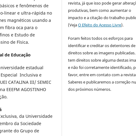
revista, já que isso pode gerar alteraç
s básicos e fenômenos de
produtivas, bem como aumentar o
ão-linear e ultra-rápida no
impacto e a citação do trabalho publ
mes magnéticos usando a
(Veja
O Efeito do Acesso Livre
).
 fibra oca para o
finos e Estudo de
Foram feitos todos os esforços para
ino de Física.
identificar e creditar os detentores de
direitos sobre as imagens publicadas.
pal de Educação
tem direitos sobre alguma destas im
universidade estadual
e não foi corretamente identificado, 
 Especial Inclusiva e
favor, entre em contato com a revista
 UEI CATALINA III/ SEMEC
Saberes e publicaremos a correção 
 e na EEEFM AGOSTINHO
dos próximos números.
ção.
á
xclusiva, da Universidade
 membro da Sociedade
egrante do Grupo de