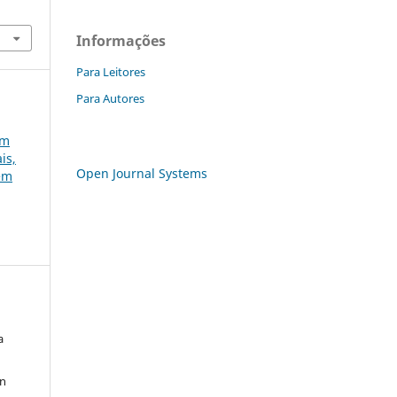
Informações
Para Leitores
Para Autores
em
is,
Open Journal Systems
gem
a
on