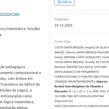
PDF/A
25n2ID41944
Publicado
25-12-2025
ica matemática, funções
a
Como Citar
COSTA SANTA BRÍGIDA, Angela; DA SILVA 
ARAÚJO, Débora; SANTA BRÍGIDA NOGUEI
Samia; SANTANA LOPES GONÇALVES, Cleds
COSTA SANTA BRÍGIDA, Sineide; DE COSTA
nção pedagógica
Daniana. MISSÕES DA LÓGICA: OFICINAS
DESPLUGADAS COM PENSAMENTO
samento computacional e
COMPUTACIONAL E FUNÇÕES EXECUTIVAS
entes, com ênfase em
CRIANÇAS NEURODIVERGENTES.
Saberes:
 Transtorno do Déficit de
Revista interdisciplinar de Filosofia e
issões da Lógica, a
Educação
,
[S. l.]
, v. 25, n. 2, p. AI04, 2025. 
s estruturadas como
10.21680/1984-3879.2025v25n2ID41944.
Disponível em:
de lógica matemática,
https://periodicos.ufrn.br/saberes/article
mediação afetiva.