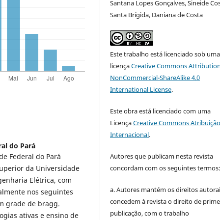
Santana Lopes Gonçalves, Sineide Co
Santa Brígida, Daniana de Costa
Este trabalho está licenciado sob um
licença
Creative Commons Attribution
NonCommercial-ShareAlike 4.0
International License
.
Este obra está licenciado com uma
Licença
Creative Commons Atribuição
Internacional
.
al do Pará
de Federal do Pará
Autores que publicam nesta revista
superior da Universidade
concordam com os seguintes termos
genharia Elétrica, com
a. Autores mantém os direitos autorai
palmente nos seguintes
concedem à revista o direito de prime
om grade de bragg.
publicação, com o trabalho
gias ativas e ensino de