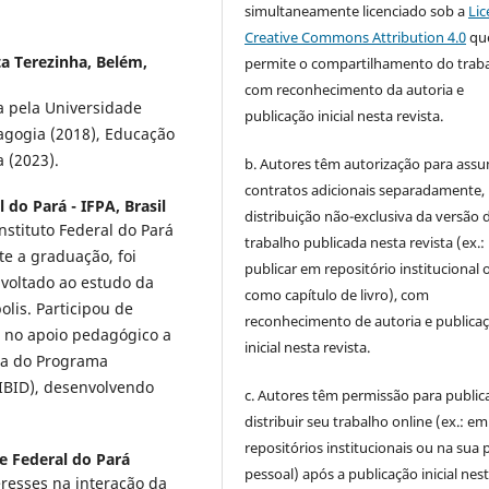
simultaneamente licenciado sob a
Lic
Creative Commons Attribution 4.0
qu
a Terezinha, Belém,
permite o compartilhamento do trab
com reconhecimento da autoria e
 pela Universidade
publicação inicial nesta revista.
dagogia (2018), Educação
 (2023).
b. Autores têm autorização para assu
contratos adicionais separadamente,
l do Pará - IFPA, Brasil
distribuição não-exclusiva da versão 
stituto Federal do Pará
trabalho publicada nesta revista (ex.:
te a graduação, foi
publicar em repositório institucional 
 voltado ao estudo da
como capítulo de livro), com
olis. Participou de
reconhecimento de autoria e publica
 no apoio pedagógico a
inicial nesta revista.
ta do Programa
PIBID), desenvolvendo
c. Autores têm permissão para publica
distribuir seu trabalho online (ex.: em
repositórios institucionais ou na sua 
e Federal do Pará
pessoal) após a publicação inicial nes
eresses na interação da