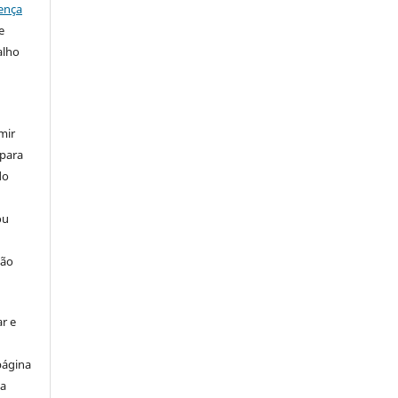
ença
e
alho
mir
 para
do
ou
ção
r e
página
ta