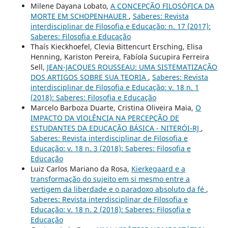
Milene Dayana Lobato,
A CONCEPÇÃO FILOSÓFICA DA
MORTE EM SCHOPENHAUER
,
Saberes: Revista
interdisciplinar de Filosofia e Educação: n. 17 (2017):
Saberes: Filosofia e Educação
Thaís Kieckhoefel, Clevia Bittencurt Ersching, Elisa
Henning, Kariston Pereira, Fabíola Sucupira Ferreira
Sell,
JEAN-JACQUES ROUSSEAU: UMA SISTEMATIZAÇÃO
DOS ARTIGOS SOBRE SUA TEORIA
,
Saberes: Revista
interdisciplinar de Filosofia e Educação: v. 18 n. 1
(2018): Saberes: Filosofia e Educação
Marcelo Barboza Duarte, Cristina Oliveira Maia,
O
IMPACTO DA VIOLÊNCIA NA PERCEPÇÃO DE
ESTUDANTES DA EDUCAÇÃO BÁSICA - NITERÓI-RJ
,
Saberes: Revista interdisciplinar de Filosofia e
Educação: v. 18 n. 3 (2018): Saberes: Filosofia e
Educação
Luiz Carlos Mariano da Rosa,
Kierkegaard e a
transformação do sujeito em si mesmo entre a
vertigem da liberdade e o paradoxo absoluto da fé
,
Saberes: Revista interdisciplinar de Filosofia e
Educação: v. 18 n. 2 (2018): Saberes: Filosofia e
Educação