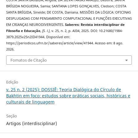
BRÍGIDA NOGUEIRA, Samia; SANTANA LOPES GONÇALVES, Cledson; COSTA
SANTA BRÍGIDA, Sineide; DE COSTA, Daniana. MISSÕES DA LÓGICA: OFICINAS
DESPLUGADAS COM PENSAMENTO COMPUTACIONAL E FUNÇÕES EXECUTIVAS
EM CRIANÇAS NEURODIVERGENTES.
Saberes: Revista interdisciplinar de
Filosofia e Educação
,
[S. l.]
, v. 25, n. 2, p. AI04, 2025. DOI: 10.21680/1984-
3879.2025v25n2ID41944. Disponível em:
https://periodicos.ufrn.br/saberes/article/view/41944. Acesso em: 8 ago.
2026.
Fomatos de Citação
Edição
v. 25 n. 2 (2025): DOSSIÊ: Teoria Dialógica do Círculo de
Bakhtin em foco: estudos sobre práticas sociais, históricas e
culturais de linguagem
Seção
Artigos (interdisciplinar)