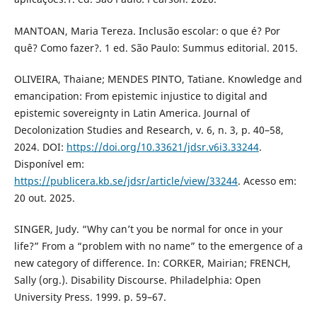
MANTOAN, Maria Tereza. Inclusão escolar: o que é? Por
quê? Como fazer?. 1 ed. São Paulo: Summus editorial. 2015.
OLIVEIRA, Thaiane; MENDES PINTO, Tatiane. Knowledge and
emancipation: From epistemic injustice to digital and
epistemic sovereignty in Latin America. Journal of
Decolonization Studies and Research, v. 6, n. 3, p. 40–58,
2024. DOI:
https://doi.org/10.33621/jdsr.v6i3.33244
.
Disponível em:
https://publicera.kb.se/jdsr/article/view/33244
. Acesso em:
20 out. 2025.
SINGER, Judy. “Why can’t you be normal for once in your
life?” From a “problem with no name” to the emergence of a
new category of difference. In: CORKER, Mairian; FRENCH,
Sally (org.). Disability Discourse. Philadelphia: Open
University Press. 1999. p. 59–67.