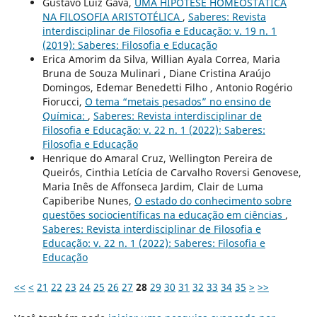
Gustavo Luiz Gava,
UMA HIPÓTESE HOMEOSTÁTICA
NA FILOSOFIA ARISTOTÉLICA
,
Saberes: Revista
interdisciplinar de Filosofia e Educação: v. 19 n. 1
(2019): Saberes: Filosofia e Educação
Erica Amorim da Silva, Willian Ayala Correa, Maria
Bruna de Souza Mulinari , Diane Cristina Araújo
Domingos, Edemar Benedetti Filho , Antonio Rogério
Fiorucci,
O tema “metais pesados” no ensino de
Química:
,
Saberes: Revista interdisciplinar de
Filosofia e Educação: v. 22 n. 1 (2022): Saberes:
Filosofia e Educação
Henrique do Amaral Cruz, Wellington Pereira de
Queirós, Cinthia Letícia de Carvalho Roversi Genovese,
Maria Inês de Affonseca Jardim, Clair de Luma
Capiberibe Nunes,
O estado do conhecimento sobre
questões sociocientíficas na educação em ciências
,
Saberes: Revista interdisciplinar de Filosofia e
Educação: v. 22 n. 1 (2022): Saberes: Filosofia e
Educação
<<
<
21
22
23
24
25
26
27
28
29
30
31
32
33
34
35
>
>>