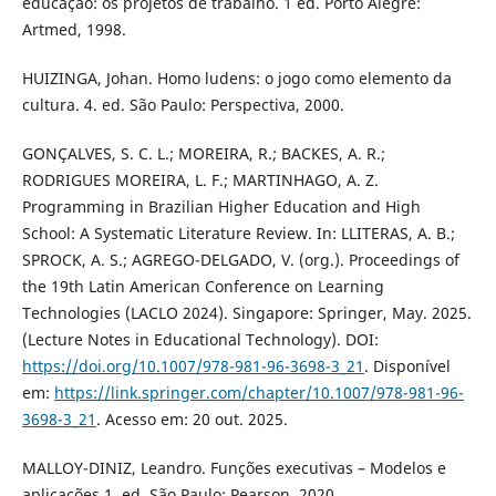
educação: os projetos de trabalho. 1 ed. Porto Alegre:
Artmed, 1998.
HUIZINGA, Johan. Homo ludens: o jogo como elemento da
cultura. 4. ed. São Paulo: Perspectiva, 2000.
GONÇALVES, S. C. L.; MOREIRA, R.; BACKES, A. R.;
RODRIGUES MOREIRA, L. F.; MARTINHAGO, A. Z.
Programming in Brazilian Higher Education and High
School: A Systematic Literature Review. In: LLITERAS, A. B.;
SPROCK, A. S.; AGREGO-DELGADO, V. (org.). Proceedings of
the 19th Latin American Conference on Learning
Technologies (LACLO 2024). Singapore: Springer, May. 2025.
(Lecture Notes in Educational Technology). DOI:
https://doi.org/10.1007/978-981-96-3698-3_21
. Disponível
em:
https://link.springer.com/chapter/10.1007/978-981-96-
3698-3_21
. Acesso em: 20 out. 2025.
MALLOY-DINIZ, Leandro. Funções executivas – Modelos e
aplicações.1. ed. São Paulo: Pearson. 2020.