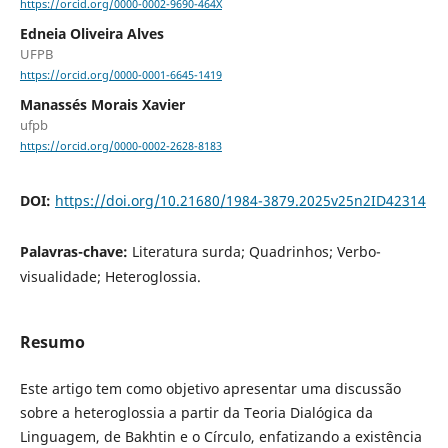
https://orcid.org/0000-0002-9690-464X
Edneia Oliveira Alves
UFPB
https://orcid.org/0000-0001-6645-1419
Manassés Morais Xavier
ufpb
https://orcid.org/0000-0002-2628-8183
DOI:
https://doi.org/10.21680/1984-3879.2025v25n2ID42314
Palavras-chave:
Literatura surda; Quadrinhos; Verbo-
visualidade; Heteroglossia.
Resumo
Este artigo tem como objetivo apresentar uma discussão
sobre a heteroglossia a partir da Teoria Dialógica da
Linguagem, de Bakhtin e o Círculo, enfatizando a existência