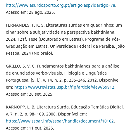
http://www.asurdosporto.org.pt/artigo.asp?idartigo=78
.
Acesso em: 28 ago. 2025.
FERNANDES, F. K. S. Literaturas surdas em quadrinhos: um
olhar sobre a subjetividade na perspectiva bakhtiniana.
2024. 121f. Tese (Doutorado em Letras). Programa de Pós-
Graduação em Letras, Universidade Federal da Paraíba, João
Pessoa, 2024 (No prelo).
GRILLO, S. V. C. Fundamentos bakhtinianos para a análise
de enunciados verbo-visuais. Filologia e Linguística
Portuguesa, [S. l.], v. 14, n. 2, p. 235–246, 2012. Disponível
em:
https://www.revistas.usp.br/flp/article/view/59912
.
Acesso em: 26 set. 2025.
KARNOPP, L. B. Literatura Surda. Educação Temática Digital,
v. 7, n. 2, p. 98- 109, 2008. Disponível em:
https://www.ssoar.info/ssoar/handle/document/10162
.
Acesso em: 11 out. 2025.