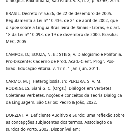
dialógica. Bakhtiniana, São Paulo, v. 8, n. 2, p. 43-65, 2013.
BRASIL. Decreto nº 5.626, de 22 de dezembro de 2005.
Regulamenta a Lei nº 10.436, de 24 de abril de 2002, que
dispõe sobre a Língua Brasileira de Sinais - Libras, e o art.
18 da Lei nº 10.098, de 19 de dezembro de 2000. Brasília:
MEC, 2005
CAMPOS, D.; SOUZA, N. B.; STIEG, V. Dialogismo e Polifonia.
Pró-Discente: Caderno de Prod. Acad.-Cient. Progr. Pós-
Grad. Educação Vitória. v. 17 n. 1 Jan./Jun. 2011.
CARMO, M. J. Heteroglossia. In: PEREIRA, S. V. M.;
RODRIGUES, Siani G. C. (Orgs.). Diálogos em Verbetes.
Coletânea Verbetes. noções e conceitos da Teoria Dialógica
da Linguagem. São Carlos: Pedro & João, 2022.
DORZIAT, A. Deficiente Auditivo e Surdo: uma reflexão sobre
as concepções subjacentes dos termos. Associação de
surdos do Porto. 2003. Disponível em: