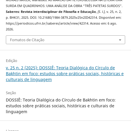
MORAIS XAVIER, Manassés. As MARCAS DA HETEROGLOSSIA NA LITERATURA
SURDA EM QUADRINHOS: UMA ANÁLISE DA OBRA “TRÊS PATETAS SURDOS”.
Saberes: Revista interdisciplinar de Filosofia e Educação
,
[S. l.]
, v. 25, n. 2,
p. BHK31, 2025. DOI: 10.21680/1984-3879.2025v25n2ID42314. Disponível em:
https://periodicos.ufrn.br/saberes/article/view/42314. Acesso em: 6 ago.
2026.
Fomatos de Citação
Edição
v. 25 n. 2 (2025): DOSSIÊ: Teoria Dialógica do Círculo de
Bakhtin em foco: estudos sobre práticas sociais, históricas e
culturais de linguagem
Seção
DOSSIÊ: Teoria Dialógica do Círculo de Bakhtin em foco:
estudos sobre práticas sociais, históricas e culturais de
linguagem
Licença