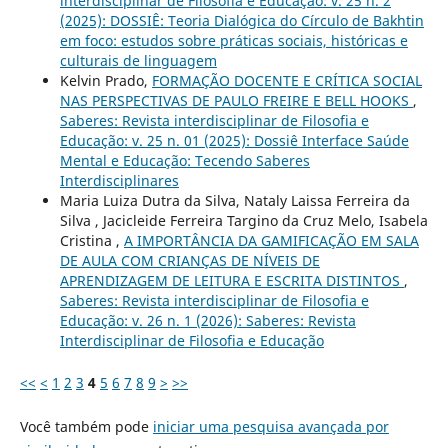
interdisciplinar de Filosofia e Educação: v. 25 n. 2
(2025): DOSSIÊ: Teoria Dialógica do Círculo de Bakhtin
em foco: estudos sobre práticas sociais, históricas e
culturais de linguagem
Kelvin Prado,
FORMAÇÃO DOCENTE E CRÍTICA SOCIAL
NAS PERSPECTIVAS DE PAULO FREIRE E BELL HOOKS
,
Saberes: Revista interdisciplinar de Filosofia e
Educação: v. 25 n. 01 (2025): Dossiê Interface Saúde
Mental e Educação: Tecendo Saberes
Interdisciplinares
Maria Luiza Dutra da Silva, Nataly Laissa Ferreira da
Silva , Jacicleide Ferreira Targino da Cruz Melo, Isabela
Cristina ,
A IMPORTÂNCIA DA GAMIFICAÇÃO EM SALA
DE AULA COM CRIANÇAS DE NÍVEIS DE
APRENDIZAGEM DE LEITURA E ESCRITA DISTINTOS
,
Saberes: Revista interdisciplinar de Filosofia e
Educação: v. 26 n. 1 (2026): Saberes: Revista
Interdisciplinar de Filosofia e Educação
<<
<
1
2
3
4
5
6
7
8
9
>
>>
Você também pode
iniciar uma pesquisa avançada por