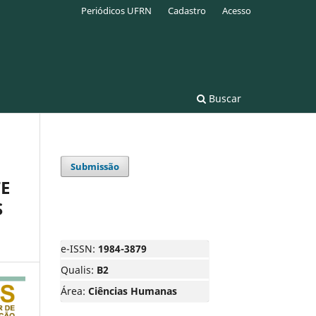
Periódicos UFRN
Cadastro
Acesso
Buscar
Submissão
E
S
e-ISSN:
1984-3879
Qualis:
B2
Área:
Ciências Humanas