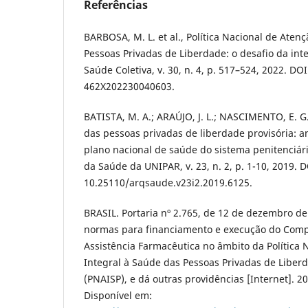
Referências
BARBOSA, M. L. et al., Política Nacional de Aten
Pessoas Privadas de Liberdade: o desafio da int
Saúde Coletiva, v. 30, n. 4, p. 517–524, 2022. DO
462X202230040603.
BATISTA, M. A.; ARAÚJO, J. L.; NASCIMENTO, E. G.
das pessoas privadas de liberdade provisória: an
plano nacional de saúde do sistema penitenciári
da Saúde da UNIPAR, v. 23, n. 2, p. 1-10, 2019. D
10.25110/arqsaude.v23i2.2019.6125.
BRASIL. Portaria nº 2.765, de 12 de dezembro de
normas para financiamento e execução do Comp
Assistência Farmacêutica no âmbito da Política 
Integral à Saúde das Pessoas Privadas de Liberd
(PNAISP), e dá outras providências [Internet]. 20
Disponível em: