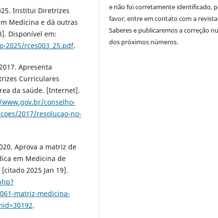
e não foi corretamente identificado, 
5. Institui Diretrizes
favor, entre em contato com a revista
em Medicina e dá outras
Saberes e publicaremos a correção 
8]. Disponível em:
dos próximos números.
o-2025/rces003_25.pdf
.
 2017. Apresenta
rizes Curriculares
ea da saúde. [Internet].
//www.gov.br/conselho-
ucoes/2017/resolucao-no-
020. Aprova a matriz de
dica em Medicina de
 [citado 2025 Jan 19].
.php?
61-matriz-medicina-
mid=30192
.