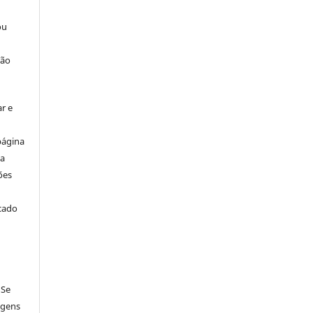
ou
ção
r e
página
ta
ões
icado
 Se
agens