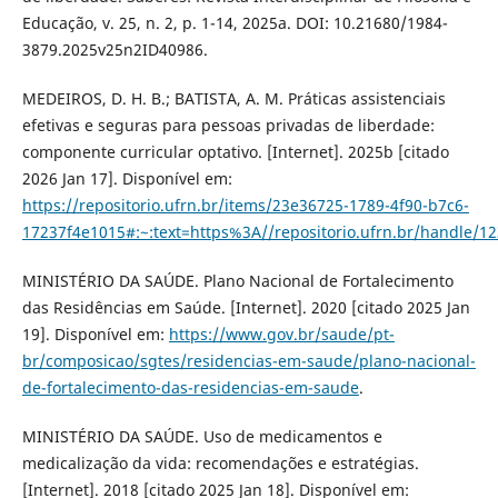
Educação, v. 25, n. 2, p. 1-14, 2025a. DOI: 10.21680/1984-
3879.2025v25n2ID40986.
MEDEIROS, D. H. B.; BATISTA, A. M. Práticas assistenciais
efetivas e seguras para pessoas privadas de liberdade:
componente curricular optativo. [Internet]. 2025b [citado
2026 Jan 17]. Disponível em:
https://repositorio.ufrn.br/items/23e36725-1789-4f90-b7c6-
17237f4e1015#:~:text=https%3A//repositorio.ufrn.br/handle/1
MINISTÉRIO DA SAÚDE. Plano Nacional de Fortalecimento
das Residências em Saúde. [Internet]. 2020 [citado 2025 Jan
19]. Disponível em:
https://www.gov.br/saude/pt-
br/composicao/sgtes/residencias-em-saude/plano-nacional-
de-fortalecimento-das-residencias-em-saude
.
MINISTÉRIO DA SAÚDE. Uso de medicamentos e
medicalização da vida: recomendações e estratégias.
[Internet]. 2018 [citado 2025 Jan 18]. Disponível em: