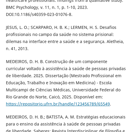
healthcare professionals: findings from a qualitative study.
BMC Psychology, v. 11, n. 1, p. 1-10, 2023.
DOI:10.1186/s40359-023-01076-8.
JESUS, L. O.; SCARPARO, H. B. K.; LERMEN, H. S. Desafios
profissionais no campo da saúde no sistema prisional:
dilemas na interface entre a saúde e a segurança. Aletheia,
n. 41, 2013.
MEDEIROS, D. H. B. Construção de um componente
curricular voltado à assistência à saúde de pessoas privadas
de liberdade. 2025. Dissertação (Mestrado Profissional em
Educação, Trabalho e Inovação em Medicina) - Escola
Multicampi de Ciências Médicas, Universidade Federal do
Rio Grande do Norte, Caicó, 2025. Disponível em:
https://repositorio.ufrn.br/handle/123456789/65549
.
MEDEIROS, D. H. B.; BATISTA, A. M. Estratégias educacionais
para o ensino da assistência à saúde de pessoas privadas
de liberdade. Saberes: Revista Interdisciplinar de Filosofia e