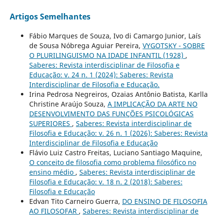
Artigos Semelhantes
Fábio Marques de Souza, Ivo di Camargo Junior, Laís
de Sousa Nóbrega Aguiar Pereira,
VYGOTSKY - SOBRE
O PLURILINGUISMO NA IDADE INFANTIL (1928)
,
Saberes: Revista interdisciplinar de Filosofia e
Educação: v. 24 n. 1 (2024): Saberes: Revista
Interdisciplinar de Filosofia e Educação.
Irina Pedrosa Negreiros, Ozaias Antônio Batista, Karlla
Christine Araújo Souza,
A IMPLICAÇÃO DA ARTE NO
DESENVOLVIMENTO DAS FUNÇÕES PSICOLÓGICAS
SUPERIORES
,
Saberes: Revista interdisciplinar de
Filosofia e Educação: v. 26 n. 1 (2026): Saberes: Revista
Interdisciplinar de Filosofia e Educação
Flávio Luiz Castro Freitas, Luciano Santiago Maquine,
O conceito de filosofia como problema filosófico no
ensino médio
,
Saberes: Revista interdisciplinar de
Filosofia e Educação: v. 18 n. 2 (2018): Saberes:
Filosofia e Educação
Edvan Tito Carneiro Guerra,
DO ENSINO DE FILOSOFIA
AO FILOSOFAR
,
Saberes: Revista interdisciplinar de