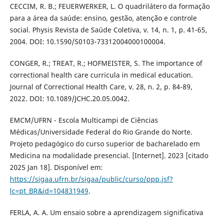
CECCIM, R. B.; FEUERWERKER, L. O quadrilátero da formação
para a área da saúde: ensino, gestão, atenção e controle
social. Physis Revista de Saúde Coletiva, v. 14, n. 1, p. 41-65,
2004. DOI: 10.1590/S0103-73312004000100004.
CONGER, R.; TREAT, R.; HOFMEISTER, S. The importance of
correctional health care curricula in medical education.
Journal of Correctional Health Care, v. 28, n. 2, p. 84-89,
2022. DOI: 10.1089/JCHC.20.05.0042.
EMCM/UFRN - Escola Multicampi de Ciências
Médicas/Universidade Federal do Rio Grande do Norte.
Projeto pedagógico do curso superior de bacharelado em
Medicina na modalidade presencial. [Internet]. 2023 [citado
2025 Jan 18]. Disponível em:
https://sigaa.ufrn.br/sigaa/public/curso/ppp.jsf?
lc=pt_BR&id=104831949
.
FERLA, A. A. Um ensaio sobre a aprendizagem significativa