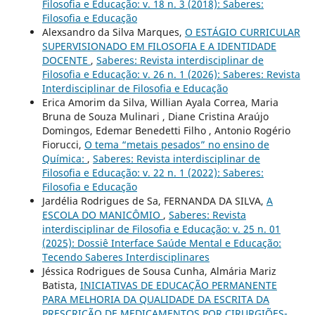
Filosofia e Educação: v. 18 n. 3 (2018): Saberes:
Filosofia e Educação
Alexsandro da Silva Marques,
O ESTÁGIO CURRICULAR
SUPERVISIONADO EM FILOSOFIA E A IDENTIDADE
DOCENTE
,
Saberes: Revista interdisciplinar de
Filosofia e Educação: v. 26 n. 1 (2026): Saberes: Revista
Interdisciplinar de Filosofia e Educação
Erica Amorim da Silva, Willian Ayala Correa, Maria
Bruna de Souza Mulinari , Diane Cristina Araújo
Domingos, Edemar Benedetti Filho , Antonio Rogério
Fiorucci,
O tema “metais pesados” no ensino de
Química:
,
Saberes: Revista interdisciplinar de
Filosofia e Educação: v. 22 n. 1 (2022): Saberes:
Filosofia e Educação
Jardélia Rodrigues de Sa, FERNANDA DA SILVA,
A
ESCOLA DO MANICÔMIO
,
Saberes: Revista
interdisciplinar de Filosofia e Educação: v. 25 n. 01
(2025): Dossiê Interface Saúde Mental e Educação:
Tecendo Saberes Interdisciplinares
Jéssica Rodrigues de Sousa Cunha, Almária Mariz
Batista,
INICIATIVAS DE EDUCAÇÃO PERMANENTE
PARA MELHORIA DA QUALIDADE DA ESCRITA DA
PRESCRIÇÃO DE MEDICAMENTOS POR CIRURGIÕES-