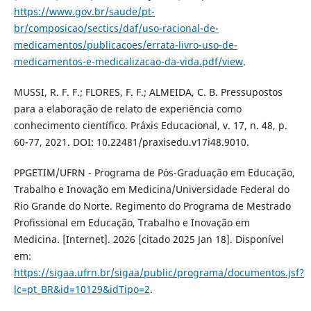
https://www.gov.br/saude/pt-
br/composicao/sectics/daf/uso-racional-de-
medicamentos/publicacoes/errata-livro-uso-de-
medicamentos-e-medicalizacao-da-vida.pdf/view
.
MUSSI, R. F. F.; FLORES, F. F.; ALMEIDA, C. B. Pressupostos
para a elaboração de relato de experiência como
conhecimento científico. Práxis Educacional, v. 17, n. 48, p.
60-77, 2021. DOI: 10.22481/praxisedu.v17i48.9010.
PPGETIM/UFRN - Programa de Pós-Graduação em Educação,
Trabalho e Inovação em Medicina/Universidade Federal do
Rio Grande do Norte. Regimento do Programa de Mestrado
Profissional em Educação, Trabalho e Inovação em
Medicina. [Internet]. 2026 [citado 2025 Jan 18]. Disponível
em:
https://sigaa.ufrn.br/sigaa/public/programa/documentos.jsf?
lc=pt_BR&id=10129&idTipo=2
.