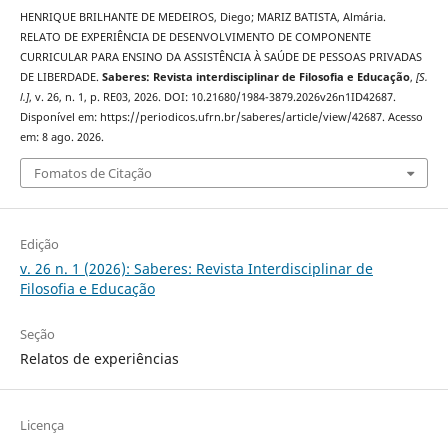
HENRIQUE BRILHANTE DE MEDEIROS, Diego; MARIZ BATISTA, Almária.
RELATO DE EXPERIÊNCIA DE DESENVOLVIMENTO DE COMPONENTE
CURRICULAR PARA ENSINO DA ASSISTÊNCIA À SAÚDE DE PESSOAS PRIVADAS
DE LIBERDADE.
Saberes: Revista interdisciplinar de Filosofia e Educação
,
[S.
l.]
, v. 26, n. 1, p. RE03, 2026. DOI: 10.21680/1984-3879.2026v26n1ID42687.
Disponível em: https://periodicos.ufrn.br/saberes/article/view/42687. Acesso
em: 8 ago. 2026.
Fomatos de Citação
Edição
v. 26 n. 1 (2026): Saberes: Revista Interdisciplinar de
Filosofia e Educação
Seção
Relatos de experiências
Licença