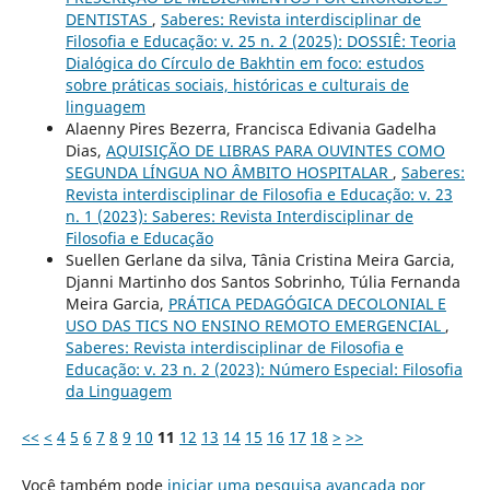
DENTISTAS
,
Saberes: Revista interdisciplinar de
Filosofia e Educação: v. 25 n. 2 (2025): DOSSIÊ: Teoria
Dialógica do Círculo de Bakhtin em foco: estudos
sobre práticas sociais, históricas e culturais de
linguagem
Alaenny Pires Bezerra, Francisca Edivania Gadelha
Dias,
AQUISIÇÃO DE LIBRAS PARA OUVINTES COMO
SEGUNDA LÍNGUA NO ÂMBITO HOSPITALAR
,
Saberes:
Revista interdisciplinar de Filosofia e Educação: v. 23
n. 1 (2023): Saberes: Revista Interdisciplinar de
Filosofia e Educação
Suellen Gerlane da silva, Tânia Cristina Meira Garcia,
Djanni Martinho dos Santos Sobrinho, Túlia Fernanda
Meira Garcia,
PRÁTICA PEDAGÓGICA DECOLONIAL E
USO DAS TICS NO ENSINO REMOTO EMERGENCIAL
,
Saberes: Revista interdisciplinar de Filosofia e
Educação: v. 23 n. 2 (2023): Número Especial: Filosofia
da Linguagem
<<
<
4
5
6
7
8
9
10
11
12
13
14
15
16
17
18
>
>>
Você também pode
iniciar uma pesquisa avançada por