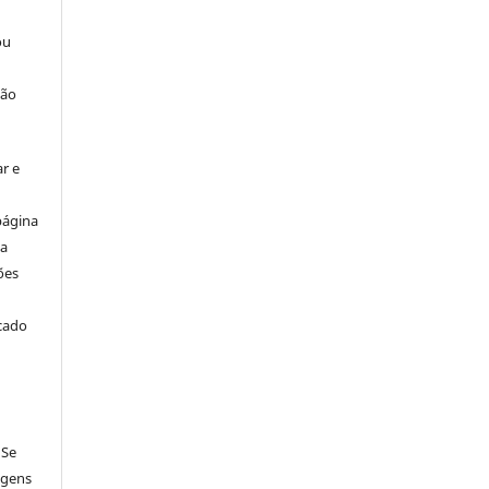
ou
ção
r e
página
ta
ões
icado
 Se
agens