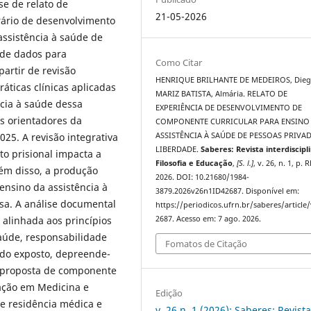
se de relato de
21-05-2026
nerário de desenvolvimento
ssistência à saúde de
 de dados para
Como Citar
artir de revisão
HENRIQUE BRILHANTE DE MEDEIROS, Dieg
práticas clínicas aplicadas
MARIZ BATISTA, Almária. RELATO DE
ncia à saúde dessa
EXPERIÊNCIA DE DESENVOLVIMENTO DE
s orientadores da
COMPONENTE CURRICULAR PARA ENSINO
025. A revisão integrativa
ASSISTÊNCIA À SAÚDE DE PESSOAS PRIVA
LIBERDADE.
Saberes: Revista interdiscipl
to prisional impacta a
Filosofia e Educação
,
[S. l.]
, v. 26, n. 1, p. 
lém disso, a produção
2026. DOI: 10.21680/1984-
 ensino da assistência à
3879.2026v26n1ID42687. Disponível em:
sa. A análise documental
https://periodicos.ufrn.br/saberes/article
 alinhada aos princípios
2687. Acesso em: 7 ago. 2026.
aúde, responsabilidade
Fomatos de Citação
e do exposto, depreende-
a proposta de componente
uação em Medicina e
Edição
e residência médica e
v. 26 n. 1 (2026): Saberes: Revist