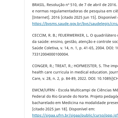
BRASIL. Resolução nº 510, de 7 de abril de 2016. 
e normas regulamentadoras de pesquisa em ciê
[Internet]. 2016 [citado 2025 Jun 15]. Disponível
https://bvsms.saude.gov.br/bvs/saudelegis/cn
CECCIM, R. B.; FEUERWERKER, L. O quadrilátero 
da saúde: ensino, gestão, atenção e controle soci
Saúde Coletiva, v. 14, n. 1, p. 41-65, 2004. DOI:
73312004000100004.
CONGER, R.; TREAT, R.; HOFMEISTER, S. The impo
health care curricula in medical education. Journ
Care, v. 28, n. 2, p. 84-89, 2022. DOI: 10.1089/JC
EMCM/UFRN - Escola Multicampi de Ciências Mé
Federal do Rio Grande do Norte. Projeto pedagó
bacharelado em Medicina na modalidade presenci
[citado 2025 Jan 18]. Disponível em:
https://sigaa.ufrn.br/sigaa/public/curso/ppp.j