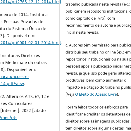
/2014/prt2765_12_12_2014.html
.
trabalho publicada nesta revista (ex.:
publicar em repositório institucional 
aneiro de 2014. Institui a
como capítulo de livro), com
as Pessoas Privadas de
reconhecimento de autoria e publica
ito do Sistema Único de
inicial nesta revista.
3]. Disponível em:
/2014/pri0001_02_01_2014.html
.
c. Autores têm permissão para publica
distribuir seu trabalho online (ex.: em
nstitui as Diretrizes
repositórios institucionais ou na sua 
em Medicina e dá outras
pessoal) após a publicação inicial nes
18]. Disponível em:
revista, já que isso pode gerar alteraç
macao/acoes-e-
produtivas, bem como aumentar o
_14.pdf/view
.
impacto e a citação do trabalho publ
(Veja
O Efeito do Acesso Livre
).
. Altera os Arts. 6º, 12 e
izes Curriculares
Foram feitos todos os esforços para
Internet]. 2022 [citado
identificar e creditar os detentores de
/mec/pt-
direitos sobre as imagens publicadas.
tem direitos sobre alguma destas im