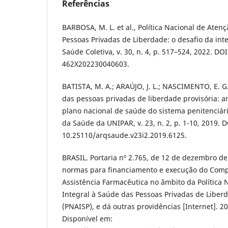
Referências
BARBOSA, M. L. et al., Política Nacional de Aten
Pessoas Privadas de Liberdade: o desafio da int
Saúde Coletiva, v. 30, n. 4, p. 517–524, 2022. DO
462X202230040603.
BATISTA, M. A.; ARAÚJO, J. L.; NASCIMENTO, E. G.
das pessoas privadas de liberdade provisória: an
plano nacional de saúde do sistema penitenciári
da Saúde da UNIPAR, v. 23, n. 2, p. 1-10, 2019. D
10.25110/arqsaude.v23i2.2019.6125.
BRASIL. Portaria nº 2.765, de 12 de dezembro de
normas para financiamento e execução do Comp
Assistência Farmacêutica no âmbito da Política 
Integral à Saúde das Pessoas Privadas de Liberd
(PNAISP), e dá outras providências [Internet]. 20
Disponível em: