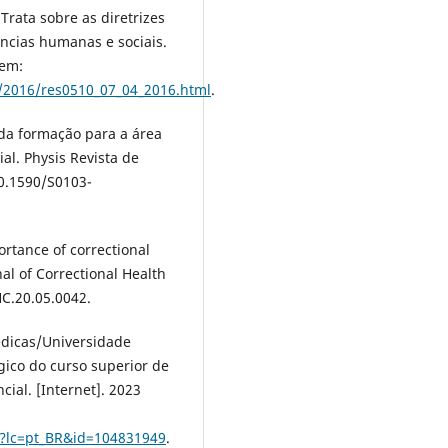
Trata sobre as diretrizes
ncias humanas e sociais.
 em:
s/2016/res0510_07_04_2016.html
.
da formação para a área
al. Physis Revista de
 10.1590/S0103-
rtance of correctional
al of Correctional Health
HC.20.05.0042.
dicas/Universidade
gico do curso superior de
al. [Internet]. 2023
sf?lc=pt_BR&id=104831949
.