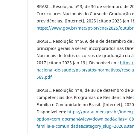
BRASIL. Resolução nº 3, de 30 de setembro de 202
Curriculares Nacionais do Curso de Graduação 
providências. [Internet]. 2025 [citado 2025 Jan 1
https://www.gov.br/mec/pt-br/cne/2025/outubr
BRASIL. Resolução nº 569, de 8 de dezembro de
princípios gerais a serem incorporados nas Diret
Nacionais de todos os cursos de graduação da ár
2017 [citado 2025 Jan 19]. Disponível em:
https:
nacional-de-saude/pt-br/atos-normativos/resol
569.pdf
BRASIL. Resolução nº 9, de 30 de dezembro de 2
competências dos Programas de Residência Mé
Família e Comunidade no Brasil. [Internet]. 2020
Disponível em:
https://portal.mec.gov.br/index
option=com_docman&view=download&alias=1680
familia-e-comunidade&category_slug=2020&Ite