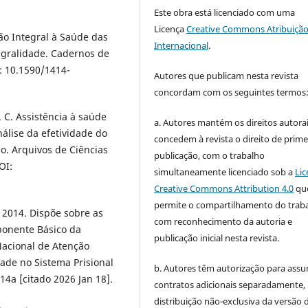
Este obra está licenciado com uma
Licença
Creative Commons Atribuição
ção Integral à Saúde das
Internacional
.
egralidade. Cadernos de
I: 10.1590/1414-
Autores que publicam nesta revista
concordam com os seguintes termos
 C. Assistência à saúde
a. Autores mantém os direitos autorai
álise da efetividade do
concedem à revista o direito de prime
o. Arquivos de Ciências
publicação, com o trabalho
OI:
simultaneamente licenciado sob a
Lic
Creative Commons Attribution 4.0
qu
permite o compartilhamento do trab
 2014. Dispõe sobre as
com reconhecimento da autoria e
onente Básico da
publicação inicial nesta revista.
Nacional de Atenção
ade no Sistema Prisional
b. Autores têm autorização para assu
14a [citado 2026 Jan 18].
contratos adicionais separadamente,
distribuição não-exclusiva da versão 