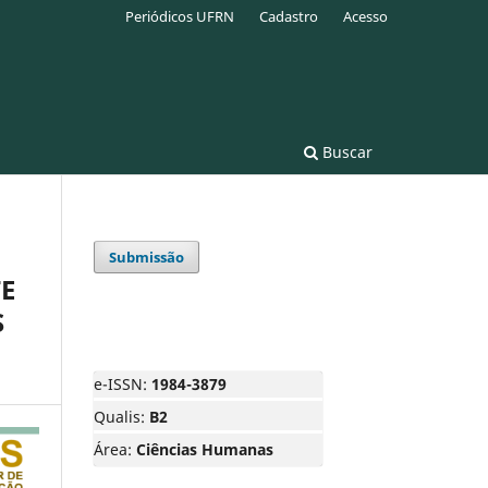
Periódicos UFRN
Cadastro
Acesso
Buscar
Submissão
E
S
e-ISSN:
1984-3879
Qualis:
B2
Área:
Ciências Humanas