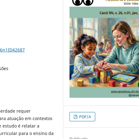
26n1ID42687
isões
iberdade requer
PDF/A
ara atuação em contextos
 estudo é relatar a
rricular para o ensino da
Publicado