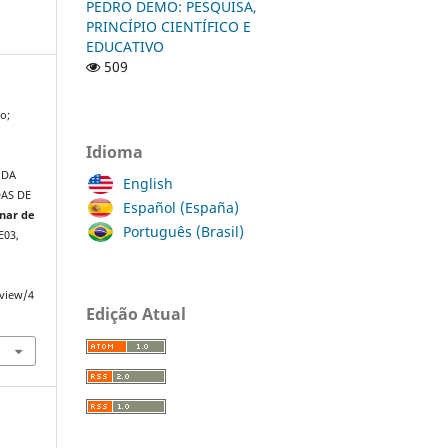
PEDRO DEMO: PESQUISA,
PRINCÍPIO CIENTÍFICO E
EDUCATIVO
509
o;
Idioma
 DA
English
DAS DE
Español (España)
inar de
Português (Brasil)
RE03,
/view/4
Edição Atual
a