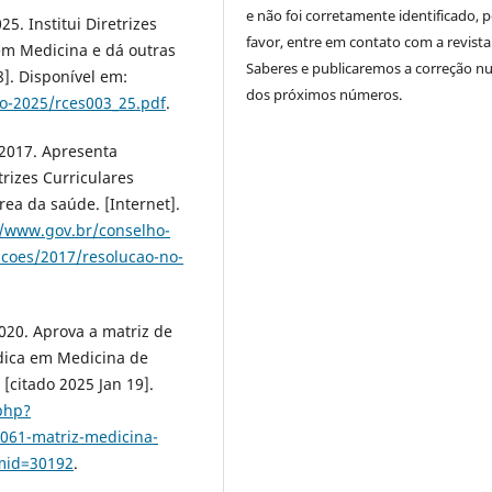
e não foi corretamente identificado, 
5. Institui Diretrizes
favor, entre em contato com a revista
em Medicina e dá outras
Saberes e publicaremos a correção 
8]. Disponível em:
dos próximos números.
o-2025/rces003_25.pdf
.
 2017. Apresenta
rizes Curriculares
ea da saúde. [Internet].
//www.gov.br/conselho-
ucoes/2017/resolucao-no-
020. Aprova a matriz de
dica em Medicina de
 [citado 2025 Jan 19].
.php?
61-matriz-medicina-
mid=30192
.