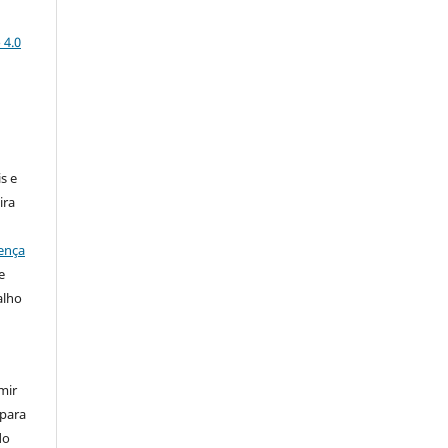
 4.0
:
s e
ira
ença
e
alho
mir
 para
do