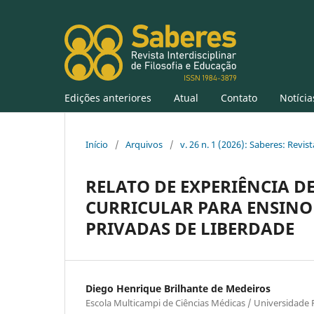
Edições anteriores
Atual
Contato
Notícia
Início
/
Arquivos
/
v. 26 n. 1 (2026): Saberes: Revis
RELATO DE EXPERIÊNCIA 
CURRICULAR PARA ENSINO 
PRIVADAS DE LIBERDADE
Diego Henrique Brilhante de Medeiros
Escola Multicampi de Ciências Médicas / Universidade 