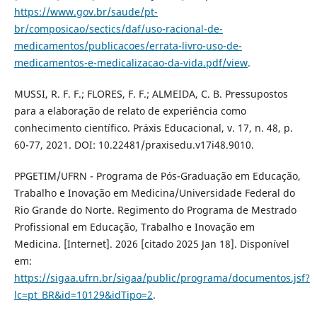
https://www.gov.br/saude/pt-
br/composicao/sectics/daf/uso-racional-de-
medicamentos/publicacoes/errata-livro-uso-de-
medicamentos-e-medicalizacao-da-vida.pdf/view
.
MUSSI, R. F. F.; FLORES, F. F.; ALMEIDA, C. B. Pressupostos
para a elaboração de relato de experiência como
conhecimento científico. Práxis Educacional, v. 17, n. 48, p.
60-77, 2021. DOI: 10.22481/praxisedu.v17i48.9010.
PPGETIM/UFRN - Programa de Pós-Graduação em Educação,
Trabalho e Inovação em Medicina/Universidade Federal do
Rio Grande do Norte. Regimento do Programa de Mestrado
Profissional em Educação, Trabalho e Inovação em
Medicina. [Internet]. 2026 [citado 2025 Jan 18]. Disponível
em:
https://sigaa.ufrn.br/sigaa/public/programa/documentos.jsf?
lc=pt_BR&id=10129&idTipo=2
.