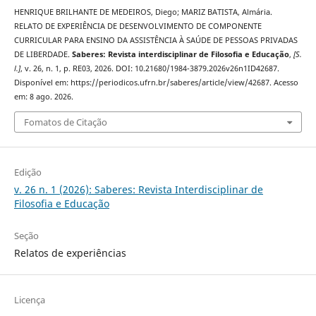
HENRIQUE BRILHANTE DE MEDEIROS, Diego; MARIZ BATISTA, Almária.
RELATO DE EXPERIÊNCIA DE DESENVOLVIMENTO DE COMPONENTE
CURRICULAR PARA ENSINO DA ASSISTÊNCIA À SAÚDE DE PESSOAS PRIVADAS
DE LIBERDADE.
Saberes: Revista interdisciplinar de Filosofia e Educação
,
[S.
l.]
, v. 26, n. 1, p. RE03, 2026. DOI: 10.21680/1984-3879.2026v26n1ID42687.
Disponível em: https://periodicos.ufrn.br/saberes/article/view/42687. Acesso
em: 8 ago. 2026.
Fomatos de Citação
Edição
v. 26 n. 1 (2026): Saberes: Revista Interdisciplinar de
Filosofia e Educação
Seção
Relatos de experiências
Licença