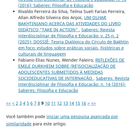
(2016): Saberes: Filosofia e Educação
Rivaldo Ferreira da Silva, Telma Sueli Farias Ferreira,
Allan Alfredo Silveira dos Anjos,
UM OLHAR
BAKHTINIANO ACERCA DAS ATIVIDADES DO LIVRO
DIDÁTICO “TAKE IN ACTION”
,
Saberes: Revista
interdisciplinar de Filosofia e Educação: v. 25 n. 2
(2025): DOSSIÊ: Teoria Dialógica do Círculo de Bakhtin
em foco: estudos sobre práticas sociais, históricas e
culturais de linguagem
Fabiano Elias Nunes, Wender Faleiro,
REFLEXÕES DE
EMILE DURKHEIM SOBRE (RE)SOCIALIZAÇÃO DE
ADOLESCENTES SUBMETIDOS À MEDIDAS
SOCIOEDUCATIVAS DE INTERNAÇÃO
,
Saberes: Revista
interdisciplinar de Filosofia e Educação: n. 14 (2016):
Saberes: Filosofia e Educação
<<
<
2
3
4
5
6
7
8
9
10
11
12
13
14
15
16
>
>>
Você também pode
iniciar uma pesquisa avançada por
similaridade
para este artigo.