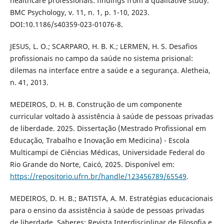
healthcare professionals: findings from a qualitative study.
BMC Psychology, v. 11, n. 1, p. 1-10, 2023.
DOI:10.1186/s40359-023-01076-8.
JESUS, L. O.; SCARPARO, H. B. K.; LERMEN, H. S. Desafios
profissionais no campo da saúde no sistema prisional:
dilemas na interface entre a saúde e a segurança. Aletheia,
n. 41, 2013.
MEDEIROS, D. H. B. Construção de um componente
curricular voltado à assistência à saúde de pessoas privadas
de liberdade. 2025. Dissertação (Mestrado Profissional em
Educação, Trabalho e Inovação em Medicina) - Escola
Multicampi de Ciências Médicas, Universidade Federal do
Rio Grande do Norte, Caicó, 2025. Disponível em:
https://repositorio.ufrn.br/handle/123456789/65549
.
MEDEIROS, D. H. B.; BATISTA, A. M. Estratégias educacionais
para o ensino da assistência à saúde de pessoas privadas
de liberdade. Saberes: Revista Interdisciplinar de Filosofia e