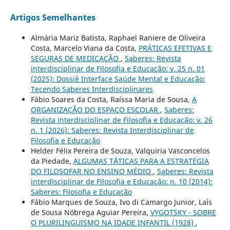
Artigos Semelhantes
Almária Mariz Batista, Raphael Raniere de Oliveira
Costa, Marcelo Viana da Costa,
PRÁTICAS EFETIVAS E
SEGURAS DE MEDICAÇÃO
,
Saberes: Revista
interdisciplinar de Filosofia e Educação: v. 25 n. 01
(2025): Dossiê Interface Saúde Mental e Educação:
Tecendo Saberes Interdisciplinares
Fábio Soares da Costa, Raíssa Maria de Sousa,
A
ORGANIZAÇÃO DO ESPAÇO ESCOLAR
,
Saberes:
Revista interdisciplinar de Filosofia e Educação: v. 26
n. 1 (2026): Saberes: Revista Interdisciplinar de
Filosofia e Educação
Helder Félix Pereira de Souza, Valquiria Vasconcelos
da Piedade,
ALGUMAS TÁTICAS PARA A ESTRATÉGIA
DO FILOSOFAR NO ENSINO MÉDIO
,
Saberes: Revista
interdisciplinar de Filosofia e Educação: n. 10 (2014):
Saberes: Filosofia e Educação
Fábio Marques de Souza, Ivo di Camargo Junior, Laís
de Sousa Nóbrega Aguiar Pereira,
VYGOTSKY - SOBRE
O PLURILINGUISMO NA IDADE INFANTIL (1928)
,