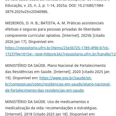
Educação, v. 25, n. 2, p. 1-14, 2025a. DOI: 10.21680/1984-
3879.2025v25n2ID40986.
MEDEIROS, D. H. B.; BATISTA, A. M. Práticas assistenciais
efetivas e seguras para pessoas privadas de liberdade:
componente curricular optativo. [Internet]. 2025b [citado
2026 Jan 17]. Disponível em:
https://repositorio.ufrn.br/items/23e36725-1789-4f90-b7c6-
17237f4e1015#:~:text=https%3A//repositorio.ufrn.br/handle/1
MINISTÉRIO DA SAÚDE. Plano Nacional de Fortalecimento
das Residências em Saúde. [Internet]. 2020 [citado 2025 Jan
19]. Disponível em:
https://www.gov.br/saude/pt-
br/composicao/sgtes/residencias-em-saude/plano-nacional-
de-fortalecimento-das-residencias-em-saude
.
MINISTÉRIO DA SAÚDE. Uso de medicamentos e
medicalização da vida: recomendações e estratégias.
[Internet]. 2018 [citado 2025 Jan 18]. Disponível em: