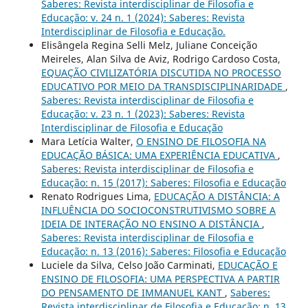
Saberes: Revista interdisciplinar de Filosofia e
Educação: v. 24 n. 1 (2024): Saberes: Revista
Interdisciplinar de Filosofia e Educação.
Elisângela Regina Selli Melz, Juliane Conceição
Meireles, Alan Silva de Aviz, Rodrigo Cardoso Costa,
EQUAÇÃO CIVILIZATÓRIA DISCUTIDA NO PROCESSO
EDUCATIVO POR MEIO DA TRANSDISCIPLINARIDADE
,
Saberes: Revista interdisciplinar de Filosofia e
Educação: v. 23 n. 1 (2023): Saberes: Revista
Interdisciplinar de Filosofia e Educação
Mara Letícia Walter,
O ENSINO DE FILOSOFIA NA
EDUCAÇÃO BÁSICA: UMA EXPERIÊNCIA EDUCATIVA
,
Saberes: Revista interdisciplinar de Filosofia e
Educação: n. 15 (2017): Saberes: Filosofia e Educação
Renato Rodrigues Lima,
EDUCAÇÃO A DISTÂNCIA: A
INFLUÊNCIA DO SOCIOCONSTRUTIVISMO SOBRE A
IDEIA DE INTERAÇÃO NO ENSINO A DISTÂNCIA
,
Saberes: Revista interdisciplinar de Filosofia e
Educação: n. 13 (2016): Saberes: Filosofia e Educação
Luciele da Silva, Celso João Carminati,
EDUCAÇÃO E
ENSINO DE FILOSOFIA: UMA PERSPECTIVA A PARTIR
DO PENSAMENTO DE IMMANUEL KANT
,
Saberes:
Revista interdisciplinar de Filosofia e Educação: n. 13