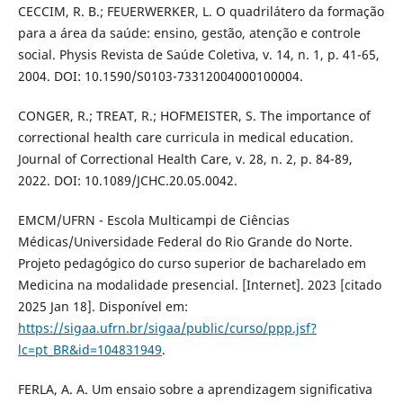
CECCIM, R. B.; FEUERWERKER, L. O quadrilátero da formação
para a área da saúde: ensino, gestão, atenção e controle
social. Physis Revista de Saúde Coletiva, v. 14, n. 1, p. 41-65,
2004. DOI: 10.1590/S0103-73312004000100004.
CONGER, R.; TREAT, R.; HOFMEISTER, S. The importance of
correctional health care curricula in medical education.
Journal of Correctional Health Care, v. 28, n. 2, p. 84-89,
2022. DOI: 10.1089/JCHC.20.05.0042.
EMCM/UFRN - Escola Multicampi de Ciências
Médicas/Universidade Federal do Rio Grande do Norte.
Projeto pedagógico do curso superior de bacharelado em
Medicina na modalidade presencial. [Internet]. 2023 [citado
2025 Jan 18]. Disponível em:
https://sigaa.ufrn.br/sigaa/public/curso/ppp.jsf?
lc=pt_BR&id=104831949
.
FERLA, A. A. Um ensaio sobre a aprendizagem significativa