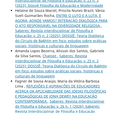
interdisciplinar de Filosofia e Educação: v. 23 n. 3
(2023): Dossiê Filosofia da Educação e Modernidade
Helaine de Souza Maciel, Priscila Nunes Brazil, Vânia
Sueli Guimarães Rocha,
ENTRE O LUTO E A LUTA, E
AGORA, AONDE VAMOS? INTERAÇÃO DIALÓGICA PARA
O ATO RESPONSÁVEL NA DIVERSIDADE RELIGIOSA
,
Saberes: Revista interdisciplinar de Filosofia e
Educação: v. 25 n. 2 (2025): DOSSIÊ: Teoria Dialógica
do Círculo de Bakhtin em foco: estudos sobre práticas
sociais, históricas e culturais de linguagem
Amanda Lopes Bezerra, Alisson dos Santos, Gabriele
da Silva Santos,
Chatgpt
,
Saberes: Revista
interdisciplinar de Filosofia e Educação: v. 25 n. 2
(2025): DOSSIÊ: Teoria Dialógica do Círculo de Bakhtin
em foco: estudos sobre práticas sociais, históricas e
culturais de linguagem
Fagner de Sousa Araújo, Maria da Vitória Barbosa
Lima ,
REFLEXÕES E ASPIRAÇÕES DE EDUCADORES
ACERCA DA APLICABILIDADE DAS IDEIAS FILOSÓFICAS
E PEDAGÓGICAS DE JONH DEWEY NA EDUCAÇÃO
CONTEMPORÂNEA
,
Saberes: Revista interdisciplinar
de Filosofia e Educação: v. 26 n. 1 (2026): Saberes:
Revista Interdisciplinar de Filosofia e Educação