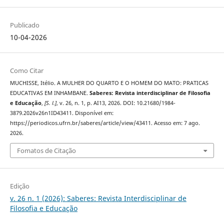
Publicado
10-04-2026
Como Citar
MUCHISSE, Itélio. A MULHER DO QUARTO E O HOMEM DO MATO: PRATICAS
EDUCATIVAS EM INHAMBANE.
Saberes: Revista interdisciplinar de Filosofia
e Educação
,
[S. l.]
, v. 26, n. 1, p. AI13, 2026. DOI: 10.21680/1984-
3879.2026v26n1ID43411. Disponível em:
https://periodicos.ufrn.br/saberes/article/view/43411. Acesso em: 7 ago.
2026.
Fomatos de Citação
Edição
v. 26 n. 1 (2026): Saberes: Revista Interdisciplinar de
Filosofia e Educação