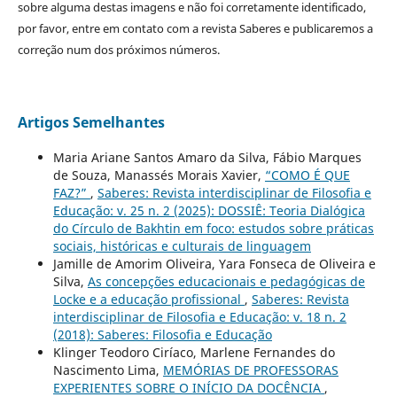
sobre alguma destas imagens e não foi corretamente identificado,
por favor, entre em contato com a revista Saberes e publicaremos a
correção num dos próximos números.
Artigos Semelhantes
Maria Ariane Santos Amaro da Silva, Fábio Marques
de Souza, Manassés Morais Xavier,
“COMO É QUE
FAZ?”
,
Saberes: Revista interdisciplinar de Filosofia e
Educação: v. 25 n. 2 (2025): DOSSIÊ: Teoria Dialógica
do Círculo de Bakhtin em foco: estudos sobre práticas
sociais, históricas e culturais de linguagem
Jamille de Amorim Oliveira, Yara Fonseca de Oliveira e
Silva,
As concepções educacionais e pedagógicas de
Locke e a educação profissional
,
Saberes: Revista
interdisciplinar de Filosofia e Educação: v. 18 n. 2
(2018): Saberes: Filosofia e Educação
Klinger Teodoro Ciríaco, Marlene Fernandes do
Nascimento Lima,
MEMÓRIAS DE PROFESSORAS
EXPERIENTES SOBRE O INÍCIO DA DOCÊNCIA
,