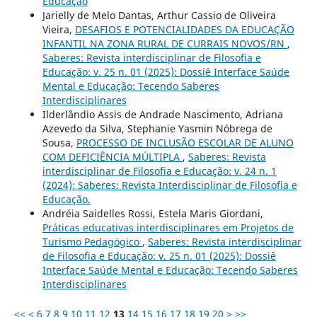
Educação
Jarielly de Melo Dantas, Arthur Cassio de Oliveira
Vieira,
DESAFIOS E POTENCIALIDADES DA EDUCAÇÃO
INFANTIL NA ZONA RURAL DE CURRAIS NOVOS/RN
,
Saberes: Revista interdisciplinar de Filosofia e
Educação: v. 25 n. 01 (2025): Dossiê Interface Saúde
Mental e Educação: Tecendo Saberes
Interdisciplinares
Ilderlândio Assis de Andrade Nascimento, Adriana
Azevedo da Silva, Stephanie Yasmin Nóbrega de
Sousa,
PROCESSO DE INCLUSÃO ESCOLAR DE ALUNO
COM DEFICIÊNCIA MÚLTIPLA
,
Saberes: Revista
interdisciplinar de Filosofia e Educação: v. 24 n. 1
(2024): Saberes: Revista Interdisciplinar de Filosofia e
Educação.
Andréia Saidelles Rossi, Estela Maris Giordani,
Práticas educativas interdisciplinares em Projetos de
Turismo Pedagógico
,
Saberes: Revista interdisciplinar
de Filosofia e Educação: v. 25 n. 01 (2025): Dossiê
Interface Saúde Mental e Educação: Tecendo Saberes
Interdisciplinares
<<
<
6
7
8
9
10
11
12
13
14
15
16
17
18
19
20
>
>>