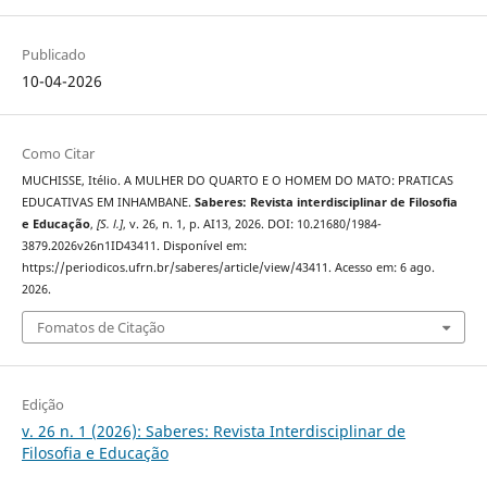
Publicado
10-04-2026
Como Citar
MUCHISSE, Itélio. A MULHER DO QUARTO E O HOMEM DO MATO: PRATICAS
EDUCATIVAS EM INHAMBANE.
Saberes: Revista interdisciplinar de Filosofia
e Educação
,
[S. l.]
, v. 26, n. 1, p. AI13, 2026. DOI: 10.21680/1984-
3879.2026v26n1ID43411. Disponível em:
https://periodicos.ufrn.br/saberes/article/view/43411. Acesso em: 6 ago.
2026.
Fomatos de Citação
Edição
v. 26 n. 1 (2026): Saberes: Revista Interdisciplinar de
Filosofia e Educação