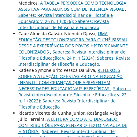
Medeiros,
A TABELA PERIÓDICA COMO TECNOLOGIA
ASSISTIVA PARA ALUNOS COM DEFICIÊNCIA VISUAL
,
Saberes: Revista interdisciplinar de Filosofia e
Educação: v. 26 n. 1 (2026): Saberes: Revista
Interdisciplinar de Filosofia e Educação
Cauê Almeida Galvão, Nbemba Djassi,
UMA
EDUCAÇÃO DESCOLONIZADORA PARA GUINÉ-BISSAU
DESDE A EXPERIÊNCIA DOS POVOS HISTORICAMENTE
COLONIZADOS
,
Saberes: Revista interdisciplinar de
Filosofia e Educação: v. 24 n. 1 (2024): Saberes: Revista
Interdisciplinar de Filosofia e Educação.
Katiene Symone Brito Pessoa Da Silva,
REFLEXÕES
SOBRE A ATUAÇÃO DO ESTAGIÁRIO NA EDUCAÇÃO
INFANTIL COM CRIANÇAS QUE APRESENTAM
NECESSIDADES EDUCACIONAIS ESPECÍFICAS
,
Saberes:
Revista interdisciplinar de Filosofia e Educação: v. 23
n. 1 (2023): Saberes: Revista Interdisciplinar de
Filosofia e Educação
Ricardo Vicente da Cunha Junior, Rosângela Veiga
Júlio Ferreira,
A LEITURA COMO ATO DIALÓGICO:
CONTRIBUIÇÕES PARA PENSAR O TEXTO NA AULA DE
HISTÓRIA
,
Saberes: Revista interdisciplinar de