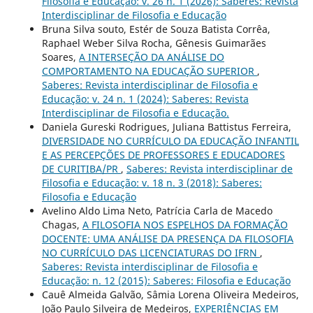
Filosofia e Educação: v. 26 n. 1 (2026): Saberes: Revista
Interdisciplinar de Filosofia e Educação
Bruna Silva souto, Estér de Souza Batista Corrêa,
Raphael Weber Silva Rocha, Gênesis Guimarães
Soares,
A INTERSEÇÃO DA ANÁLISE DO
COMPORTAMENTO NA EDUCAÇÃO SUPERIOR
,
Saberes: Revista interdisciplinar de Filosofia e
Educação: v. 24 n. 1 (2024): Saberes: Revista
Interdisciplinar de Filosofia e Educação.
Daniela Gureski Rodrigues, Juliana Battistus Ferreira,
DIVERSIDADE NO CURRÍCULO DA EDUCAÇÃO INFANTIL
E AS PERCEPÇÕES DE PROFESSORES E EDUCADORES
DE CURITIBA/PR
,
Saberes: Revista interdisciplinar de
Filosofia e Educação: v. 18 n. 3 (2018): Saberes:
Filosofia e Educação
Avelino Aldo Lima Neto, Patrícia Carla de Macedo
Chagas,
A FILOSOFIA NOS ESPELHOS DA FORMAÇÃO
DOCENTE: UMA ANÁLISE DA PRESENÇA DA FILOSOFIA
NO CURRÍCULO DAS LICENCIATURAS DO IFRN
,
Saberes: Revista interdisciplinar de Filosofia e
Educação: n. 12 (2015): Saberes: Filosofia e Educação
Cauê Almeida Galvão, Sâmia Lorena Oliveira Medeiros,
João Paulo Silveira de Medeiros,
EXPERIÊNCIAS EM