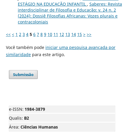
ESTÁGIO NA EDUCAÇÃO INFANTIL
,
Saberes: Revista
interdisciplinar de Filosofia e Educação: v. 24 n. 2
(2024): Dossiê Filosofias Africanas: Vozes plurais e
contracoloniais
<<
<
1
2
3
4
5
6
7
8
9
10
11
12
13
14
15
>
>>
Você também pode
iniciar uma pesquisa avançada por
similaridade
para este artigo.
Submissão
e-ISSN:
1984-3879
Qualis:
B2
Área:
Ciências Humanas