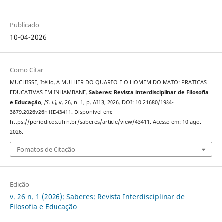
Publicado
10-04-2026
Como Citar
MUCHISSE, Itélio. A MULHER DO QUARTO E O HOMEM DO MATO: PRATICAS
EDUCATIVAS EM INHAMBANE.
Saberes: Revista interdisciplinar de Filosofia
e Educação
,
[S. l.]
, v. 26, n. 1, p. AI13, 2026. DOI: 10.21680/1984-
3879.2026v26n1ID43411. Disponível em:
https://periodicos.ufrn.br/saberes/article/view/43411. Acesso em: 10 ago.
2026.
Fomatos de Citação
Edição
v. 26 n. 1 (2026): Saberes: Revista Interdisciplinar de
Filosofia e Educação