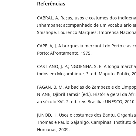
Referências
CABRAL, A. Raças, usos e costumes dos indígenas
Inhambane: acompanhado de um vocabulário em
Shishope. Lourenço Marques: Imprensa Nacional
CAPELA, J. A burguesia mercantil do Porto e as c
Porto: Afrontamento, 1975.
CASTIANO, J. P.; NGOENHA, S. E. A longa marc
todos em Moçambique. 3. ed. Maputo: Publix, 2
FAGAN, B. M. As bacias do Zambeze e do Limpopo
NIANE, Djibril Tamsir (ed.). História geral da Áfri
ao século XVI. 2. ed. rev. Brasília: UNESCO, 2010
JUNOD, H. Usos e costumes dos Bantu. Organiz
Thomas e Paulo Gajanigo. Campinas: Instituto de
Humanas, 2009.