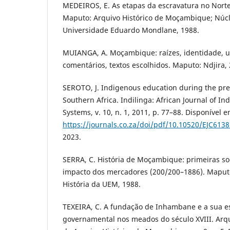
MEDEIROS, E. As etapas da escravatura no Nor
Maputo: Arquivo Histórico de Moçambique; Núcle
Universidade Eduardo Mondlane, 1988.
MUIANGA, A. Moçambique: raízes, identidade, un
comentários, textos escolhidos. Maputo: Ndjira,
SEROTO, J. Indigenous education during the pre-
Southern Africa. Indilinga: African Journal of 
Systems, v. 10, n. 1, 2011, p. 77–88. Disponível e
https://journals.co.za/doi/pdf/10.10520/EJC613
2023.
SERRA, C. História de Moçambique: primeiras so
impacto dos mercadores (200/200–1886). Maput
História da UEM, 1988.
TEXEIRA, C. A fundação de Inhambane e a sua es
governamental nos meados do século XVIII. Arqu