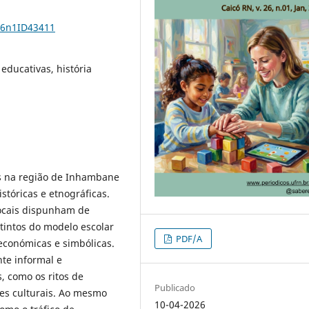
26n1ID43411
educativas, história
as na região de Inhambane
stóricas e etnográficas.
locais dispunham de
tintos do modelo escolar
PDF/A
 económicas e simbólicas.
te informal e
, como os ritos de
Publicado
ões culturais. Ao mesmo
10-04-2026