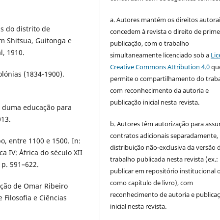
a. Autores mantém os direitos autorai
 do distrito de
concedem à revista o direito de prime
 Shitsua, Guitonga e
publicação, com o trabalho
, 1910.
simultaneamente licenciado sob a
Lic
Creative Commons Attribution 4.0
qu
olónias (1834-1900).
permite o compartilhamento do trab
com reconhecimento da autoria e
publicação inicial nesta revista.
ha duma educação para
013.
b. Autores têm autorização para assu
contratos adicionais separadamente,
, entre 1100 e 1500. In:
distribuição não-exclusiva da versão 
ca IV: África do século XII
trabalho publicada nesta revista (ex.:
. p. 591–622.
publicar em repositório institucional 
como capítulo de livro), com
ação de Omar Ribeiro
reconhecimento de autoria e publica
 Filosofia e Ciências
inicial nesta revista.