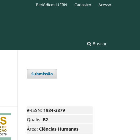
Periódicos UFRN
Cadastro
Acesso
Buscar
Submissão
e-ISSN:
1984-3879
Qualis:
B2
Área:
Ciências Humanas