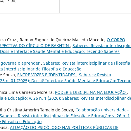
54, 1990.
ouza Cruz , Ramon Fagner de Queiroz Macedo Macedo,
O CORPO
SPECTIVA DO CÍRCULO DE BAKHTIN
,
Saberes: Revista interdiscipli
5): Dossiê Interface Saúde Mental e Educação: Tecendo Saberes
 governa o aprender
,
Saberes: Revista interdisciplinar de Filosofia
ta Interdisciplinar de Filosofia e Educação
de Souza,
ENTRE VOZES E IDENTIDADES
,
Saberes: Revista
v. 25 n. 01 (2025): Dossiê Interface Saúde Mental e Educação: Tecen
nica Lima Carneiro Moreira,
PODER E DISCIPLINA NA EDUCAÇÃO
,
ia e Educação: v. 26 n. 1 (2026): Saberes: Revista Interdisciplinar d
ália Cristina Amorim Tamaio de Souza,
Colaboração universidade–
Saberes: Revista interdisciplinar de Filosofia e Educação: v. 26 n. 1
e Filosofia e Educação
ousa,
ATUAÇÃO DO PSICÓLOGO NAS POLÍTICAS PÚBLICAS DE