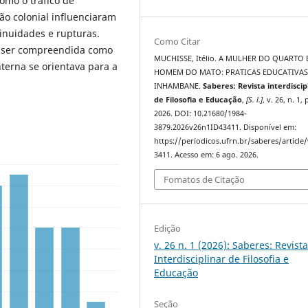
omo o tráfico de
ão colonial influenciaram
inuidades e rupturas.
Como Citar
 ser compreendida como
MUCHISSE, Itélio. A MULHER DO QUARTO 
nterna se orientava para a
HOMEM DO MATO: PRATICAS EDUCATIVAS
INHAMBANE.
Saberes: Revista interdiscip
de Filosofia e Educação
,
[S. l.]
, v. 26, n. 1, 
2026. DOI: 10.21680/1984-
3879.2026v26n1ID43411. Disponível em:
https://periodicos.ufrn.br/saberes/article
3411. Acesso em: 6 ago. 2026.
Fomatos de Citação
Edição
v. 26 n. 1 (2026): Saberes: Revist
Interdisciplinar de Filosofia e
Educação
Seção