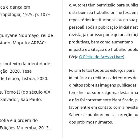
c. Autores têm permissão para publica
ica e dança em
distribuir seu trabalho online (ex.: em
tropologia, 1979, p. 107–
repositórios institucionais ou na sua 
pessoal) após a publicação inicial nes
revista, já que isso pode gerar alteraç
gunyane Nqumayo, rei de
produtivas, bem como aumentar o
stado. Maputo: ARPAC;
impacto e a citação do trabalho publ
(Veja
O Efeito do Acesso Livre
).
 contexto da identidade
Foram feitos todos os esforços para
ção. 2020. Tese
identificar e creditar os detentores de
de Lisboa, Lisboa, 2020.
direitos sobre as imagens publicadas.
s. Tomo II (do século XIX
tem direitos sobre alguma destas im
Salvador; São Paulo:
e não foi corretamente identificado, 
favor, entre em contato com a revista
Saberes e publicaremos a correção 
sofia e a ordem do
dos próximos números.
 Edições Mulemba, 2013.