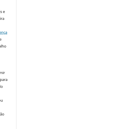
s e
ira
ença
e
alho
mir
 para
do
ou
ção