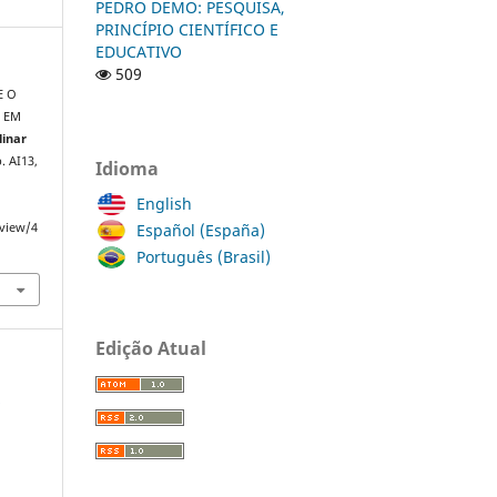
PEDRO DEMO: PESQUISA,
PRINCÍPIO CIENTÍFICO E
EDUCATIVO
509
E O
 EM
linar
p. AI13,
Idioma
English
Español (España)
/view/4
Português (Brasil)
Edição Atual
a