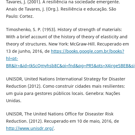
Tavares, J. (2001). A resiliência na sociedade emergente.
Anais de Tavares, J. (Org.). Resiliência e educação. São
Paulo: Cortez.
Timoshenko, S. P. (1953). History of strength of materials:
With a brief account of the history of theory of elasticity and
theory of structures. New York: McGraw-Hill. Recuperado em
13 de junho, 2016, de
https://books.google.com.br/books?
hl=pt-
BR&lr=&id=tkScQmyhsb8C&oi=fnd&pg=PR5&ots=X4irge5BEB&si
UNISDR, United Nations International Strategy for Disaster
Reduction (2012). Como construir cidades mais resilientes:
um guia para gestores públicos locais. Genebra: Nações
Unidas.
UNISDR, The United Nations Office for Diseaster Risk
Reduction. (2012). Recuperado em 10 de maio, 2016, de
http://www.unisdr.org/
.