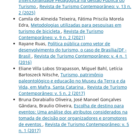
Intencionalidade Pedagógica na Gestão Pública do
Turismo
,
Revista de Turismo Contemporâneo: v. 13 n.
2 (2025)
Camila de Almeida Teixeira, Fátima Priscila Morela
Edra,
Metodologias utilizadas para pesquisas em
turismo de bicicleta
,
Revista de Turismo
Contemporâneo: v. 9 n. 2 (2021)
Rayane Ruas,
Política pública como vetor de
desenvolvimento do turismo, o caso de Brasília/DF -
Brasil
,
Revista de Turismo Contemporâneo: v. 4 n. 1
(2016)
Eliane Villa Lobos Strapasson, Miguel Bahl, Letícia
Bartoszeck Nitsche,
Turismo, patrimônio
paleontológico e educação no Museu da Terra e da
Vida, em Mafra, Santa Catarina
,
Revista de Turismo
Contemporâneo: v. 5 n. 2 (2017)
Bruna Dorabiallo Oliveira, José Manoel Gonçalves
Gândara, Braulio Oliveira,
Escolha de destino para
eventos: Uma análise dos atributos considerados na
tomada de decisão por organizadores e promotores
de eventos
,
Revista de Turismo Contemporâneo: v. 5
n. 1 (2017)