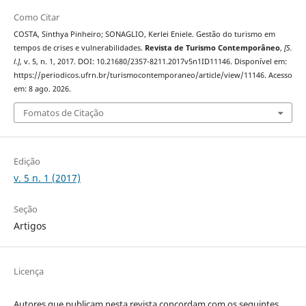
Como Citar
COSTA, Sinthya Pinheiro; SONAGLIO, Kerlei Eniele. Gestão do turismo em
tempos de crises e vulnerabilidades.
Revista de Turismo Contemporâneo
,
[S.
l.]
, v. 5, n. 1, 2017. DOI: 10.21680/2357-8211.2017v5n1ID11146. Disponível em:
https://periodicos.ufrn.br/turismocontemporaneo/article/view/11146. Acesso
em: 8 ago. 2026.
Fomatos de Citação
Edição
v. 5 n. 1 (2017)
Seção
Artigos
Licença
Autores que publicam nesta revista concordam com os seguintes