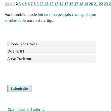
<<
<
1
2
3
4
5
6
7
8
9
10
11
12
13
14
15
16
17
18
19
20
21
22
23
2
Você também pode
iniciar uma pesquisa avançada por
similaridade
para este artigo.
e-ISSN:
2357-8211
Qualis:
B1
Área:
Turismo
Submissão
Open Journal Systems