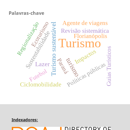
Palavras-chave
Agente de viagens
Ecoturismo
Regionalização
Turismo sustentável
Revisão sistemática
Sustentabilidade
Florianópolis
Turismo
Guias Turísticos
Impactos
turismo
Paraná
Lazer
Políticas públicas
Futebol
Ciclomobilidade
Indexadores: