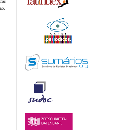
tras
ão.