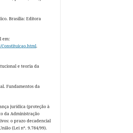
o. Brasília: Editora
l em:
o/Constituiçao.html
.
ucional e teoria da
al. Fundamentos da
ança jurídica (proteção à
ito da Administração
tivos: o prazo decadencial
nião (Lei nº. 9.784/99).