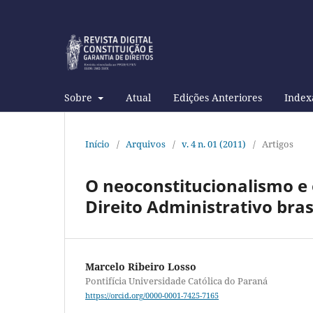
Sobre
Atual
Edições Anteriores
Index
Início
/
Arquivos
/
v. 4 n. 01 (2011)
/
Artigos
O neoconstitucionalismo e 
Direito Administrativo bras
Marcelo Ribeiro Losso
Pontifícia Universidade Católica do Paraná
https://orcid.org/0000-0001-7425-7165