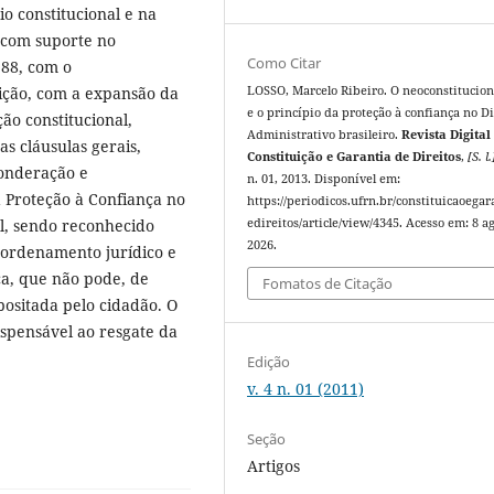
io constitucional e na
 com suporte no
Como Citar
988, com o
LOSSO, Marcelo Ribeiro. O neoconstitucio
ição, com a expansão da
e o princípio da proteção à confiança no Di
ção constitucional,
Administrativo brasileiro.
Revista Digital
s cláusulas gerais,
Constituição e Garantia de Direitos
,
[S. l.
ponderação e
n. 01, 2013. Disponível em:
 Proteção à Confiança no
https://periodicos.ufrn.br/constituicaoegar
edireitos/article/view/4345. Acesso em: 8 ag
al, sendo reconhecido
2026.
o ordenamento jurídico e
ca, que não pode, de
Fomatos de Citação
positada pelo cidadão. O
ispensável ao resgate da
Edição
v. 4 n. 01 (2011)
Seção
Artigos