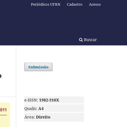
Periódicos UFRN
Cadastro
Acesso
Buscar
Submissão
o
e-ISSN:
1982-310X
Qualis:
A4
Área:
Direito