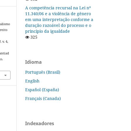
A competência recursal na Lei nº
11.340/06 e a violência de gênero
em uma interpretação conforme a
nalismo
duração razoável do processo e o
reito
princípio da igualdade
325
]
, v. 4,
antiad
o.
Idioma
Português (Brasil)
English
Español (España)
Français (Canada)
Indexadores