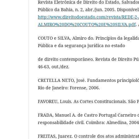
Revista Eletrônica de Direito do Estado, Salvador
Público da Bahia, n. 2, abr./jun. 2005. Disponíve
http://www.direitodoestado.com/revista/REDE-2
ALMIRO%20DO%20COUTO%20E%20SILVA.pdf
.
COUTO e SILVA, Almiro do. Princípios da legali
Pública e da segurança jurídica no estado
de direito contemporâneo. Revista de Direito Públ
46-63, out./dez.
CRETELLA NETO, José. Fundamentos principiológi
Rio de Janeiro: Forense, 2006.
FAVOREU, Louis. As Cortes Constitucionais. São 
FRADA, Manuel A. de Castro Portugal Carneiro d
responsabilidade civil. Coimbra: Almedina, 2004
FREITAS, Juarez. O controle dos atos administrat