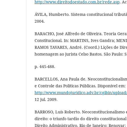
http://www.direitodoestado.com.br/rede.asp
. Ac
ÁVILA, Humberto. Sistema constitucional tributá
2004.
BARACHO, José Alfredo de Oliveira. Teoria Geral
Constitucional. In: MARTINS, Ives Gandra; MEND
RAMOS TAVARES, André. (Coord.) Lições de Dire
homenagem ao jurista Celso Bastos. São Paulo: S
p. 445-488.
BARCELLOS, Ana Paula de. Neoconstitucionalism
e Controle das Políticas Públicas. Disponível em:
http://www.mundojuridico.adv.br/cgibin/upload
12 jul. 2009.
BARROSO, Luís Roberto. Neoconstitucionalismo e
direito: o triunfo tardio do direito constitucional
Direito Administrativo. Rio de Janeiro: Renovar; n