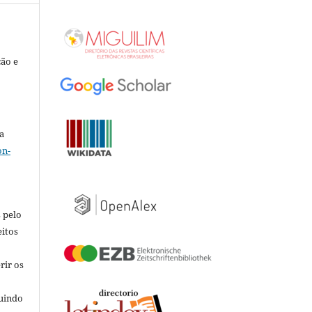
ção e
a
on-
 pelo
eitos
rir os
luindo