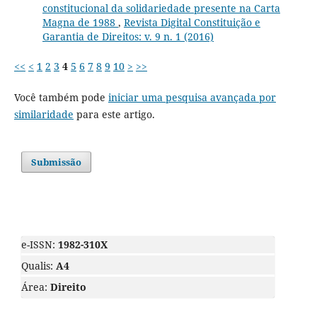
constitucional da solidariedade presente na Carta
Magna de 1988
,
Revista Digital Constituição e
Garantia de Direitos: v. 9 n. 1 (2016)
<<
<
1
2
3
4
5
6
7
8
9
10
>
>>
Você também pode
iniciar uma pesquisa avançada por
similaridade
para este artigo.
Submissão
e-ISSN:
1982-310X
Qualis:
A4
Área:
Direito