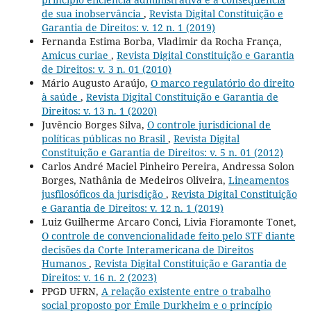
de sua inobservância
,
Revista Digital Constituição e
Garantia de Direitos: v. 12 n. 1 (2019)
Fernanda Estima Borba, Vladimir da Rocha França,
Amicus curiae
,
Revista Digital Constituição e Garantia
de Direitos: v. 3 n. 01 (2010)
Mário Augusto Araújo,
O marco regulatório do direito
à saúde
,
Revista Digital Constituição e Garantia de
Direitos: v. 13 n. 1 (2020)
Juvêncio Borges Silva,
O controle jurisdicional de
políticas públicas no Brasil
,
Revista Digital
Constituição e Garantia de Direitos: v. 5 n. 01 (2012)
Carlos André Maciel Pinheiro Pereira, Andressa Solon
Borges, Nathânia de Medeiros Oliveira,
Lineamentos
jusfilosóficos da jurisdição
,
Revista Digital Constituição
e Garantia de Direitos: v. 12 n. 1 (2019)
Luiz Guilherme Arcaro Conci, Livia Fioramonte Tonet,
O controle de convencionalidade feito pelo STF diante
decisões da Corte Interamericana de Direitos
Humanos
,
Revista Digital Constituição e Garantia de
Direitos: v. 16 n. 2 (2023)
PPGD UFRN,
A relação existente entre o trabalho
social proposto por Émile Durkheim e o princípio