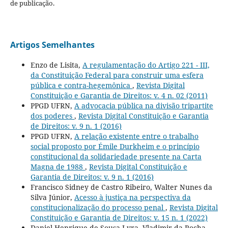
de publicação.
Artigos Semelhantes
Enzo de Lisita,
A regulamentação do Artigo 221 - III,
da Constituição Federal para construir uma esfera
pública e contra-hegemônica
,
Revista Digital
Constituição e Garantia de Direitos: v. 4 n. 02 (2011)
PPGD UFRN,
A advocacia pública na divisão tripartite
dos poderes
,
Revista Digital Constituição e Garantia
de Direitos: v. 9 n. 1 (2016)
PPGD UFRN,
A relação existente entre o trabalho
social proposto por Émile Durkheim e o princípio
constitucional da solidariedade presente na Carta
Magna de 1988
,
Revista Digital Constituição e
Garantia de Direitos: v. 9 n. 1 (2016)
Francisco Sidney de Castro Ribeiro, Walter Nunes da
Silva Júnior,
Acesso à justiça na perspectiva da
constitucionalização do processo penal
,
Revista Digital
Constituição e Garantia de Direitos: v. 15 n. 1 (2022)
Daniel Henrique de Sousa Lyra, Vladimir da Rocha