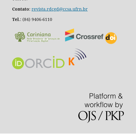
Contato
:
revista.rdcgd@ccsa.ufrn.br
Tel
.:
(84) 9406-6110