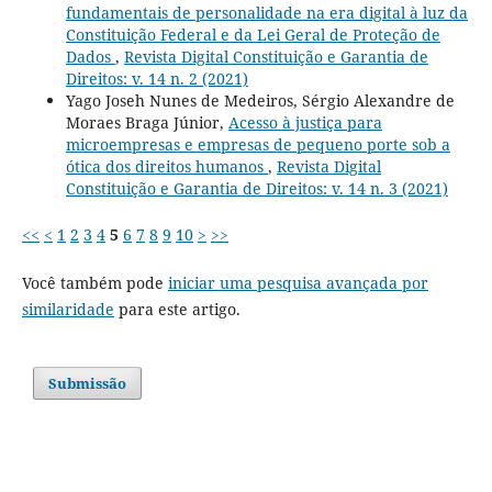
fundamentais de personalidade na era digital à luz da
Constituição Federal e da Lei Geral de Proteção de
Dados
,
Revista Digital Constituição e Garantia de
Direitos: v. 14 n. 2 (2021)
Yago Joseh Nunes de Medeiros, Sérgio Alexandre de
Moraes Braga Júnior,
Acesso à justiça para
microempresas e empresas de pequeno porte sob a
ótica dos direitos humanos
,
Revista Digital
Constituição e Garantia de Direitos: v. 14 n. 3 (2021)
<<
<
1
2
3
4
5
6
7
8
9
10
>
>>
Você também pode
iniciar uma pesquisa avançada por
similaridade
para este artigo.
Submissão