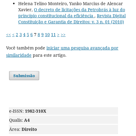
Helena Telino Monteiro, Yanko Marcius de Alencar
Xavier,
O decreto de licitações da Petrobrás à luz do
princípio constitucional da eficiência
,
Revista Digital
Constituição e Garantia de Direitos: v. 3 n. 01 (2010)
<<
<
2
3
4
5
6
7
8
9
10
11
>
>>
Você também pode
iniciar uma pesquisa avançada por
similaridade
para este artigo.
Submissão
e-ISSN:
1982-310X
Qualis:
A4
Área:
Direito