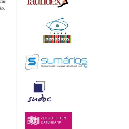
tras
ão.