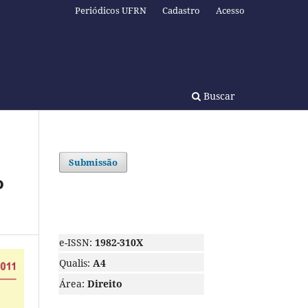
Periódicos UFRN
Cadastro
Acesso
Buscar
Submissão
o
e-ISSN:
1982-310X
Qualis:
A4
Área:
Direito