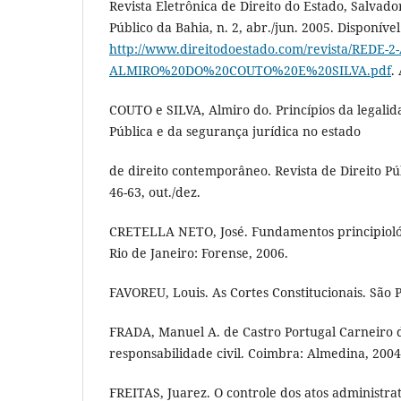
Revista Eletrônica de Direito do Estado, Salvador
Público da Bahia, n. 2, abr./jun. 2005. Disponíve
http://www.direitodoestado.com/revista/REDE-2
ALMIRO%20DO%20COUTO%20E%20SILVA.pdf
.
COUTO e SILVA, Almiro do. Princípios da legali
Pública e da segurança jurídica no estado
de direito contemporâneo. Revista de Direito Públ
46-63, out./dez.
CRETELLA NETO, José. Fundamentos principiológi
Rio de Janeiro: Forense, 2006.
FAVOREU, Louis. As Cortes Constitucionais. São 
FRADA, Manuel A. de Castro Portugal Carneiro d
responsabilidade civil. Coimbra: Almedina, 2004
FREITAS, Juarez. O controle dos atos administrat