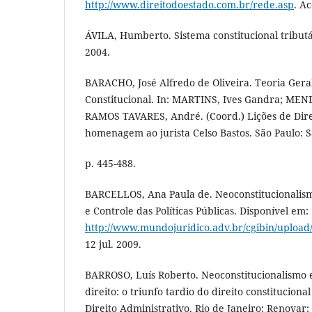
http://www.direitodoestado.com.br/rede.asp
. Ac
ÁVILA, Humberto. Sistema constitucional tributá
2004.
BARACHO, José Alfredo de Oliveira. Teoria Geral
Constitucional. In: MARTINS, Ives Gandra; MEND
RAMOS TAVARES, André. (Coord.) Lições de Dire
homenagem ao jurista Celso Bastos. São Paulo: S
p. 445-488.
BARCELLOS, Ana Paula de. Neoconstitucionalism
e Controle das Políticas Públicas. Disponível em:
http://www.mundojuridico.adv.br/cgibin/upload
12 jul. 2009.
BARROSO, Luís Roberto. Neoconstitucionalismo e
direito: o triunfo tardio do direito constitucional
Direito Administrativo. Rio de Janeiro: Renovar; n