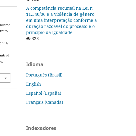
A competência recursal na Lei nº
11.340/06 e a violência de gênero
em uma interpretação conforme a
nalismo
duração razoável do processo e o
reito
princípio da igualdade
325
]
, v. 4,
antiad
o.
Idioma
Português (Brasil)
English
Español (España)
Français (Canada)
Indexadores