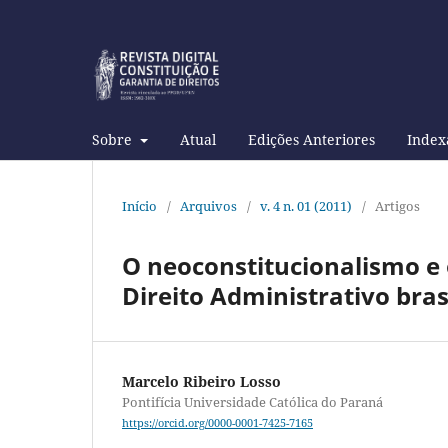
Sobre
Atual
Edições Anteriores
Index
Início
/
Arquivos
/
v. 4 n. 01 (2011)
/
Artigos
O neoconstitucionalismo e 
Direito Administrativo bras
Marcelo Ribeiro Losso
Pontifícia Universidade Católica do Paraná
https://orcid.org/0000-0001-7425-7165