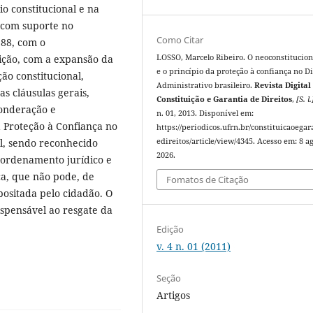
io constitucional e na
 com suporte no
Como Citar
988, com o
LOSSO, Marcelo Ribeiro. O neoconstitucio
ição, com a expansão da
e o princípio da proteção à confiança no Di
ção constitucional,
Administrativo brasileiro.
Revista Digital
s cláusulas gerais,
Constituição e Garantia de Direitos
,
[S. l.
ponderação e
n. 01, 2013. Disponível em:
 Proteção à Confiança no
https://periodicos.ufrn.br/constituicaoegar
edireitos/article/view/4345. Acesso em: 8 ag
al, sendo reconhecido
2026.
o ordenamento jurídico e
ca, que não pode, de
Fomatos de Citação
positada pelo cidadão. O
ispensável ao resgate da
Edição
v. 4 n. 01 (2011)
Seção
Artigos