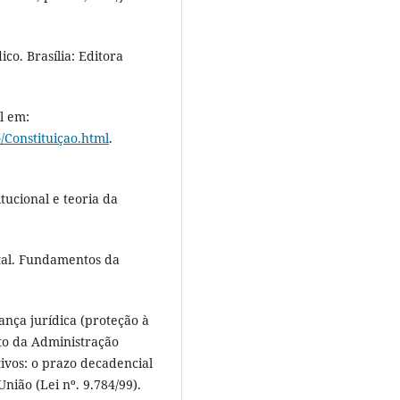
o. Brasília: Editora
l em:
o/Constituiçao.html
.
ucional e teoria da
al. Fundamentos da
ança jurídica (proteção à
ito da Administração
tivos: o prazo decadencial
nião (Lei nº. 9.784/99).