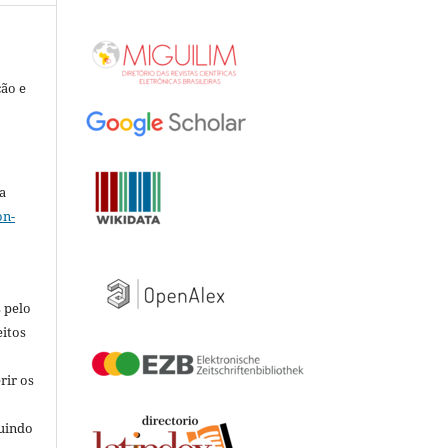
ção e
a
on-
 pelo
eitos
rir os
luindo