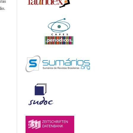
tras
ão.