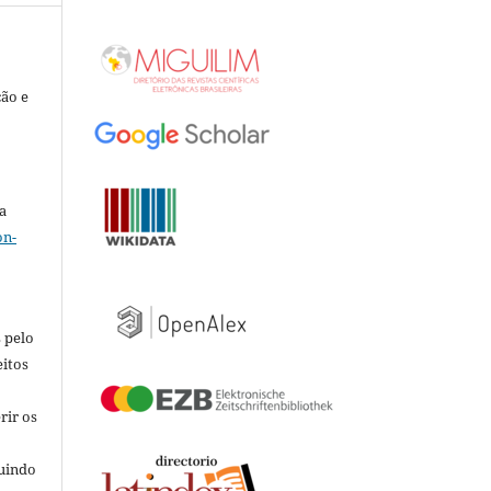
ção e
a
on-
 pelo
eitos
rir os
luindo