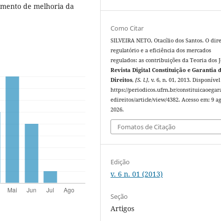
umento de melhoria da
Como Citar
SILVEIRA NETO, Otacílio dos Santos. O dire
regulatório e a eficiência dos mercados
regulados: as contribuições da Teoria dos J
Revista Digital Constituição e Garantia 
Direitos
,
[S. l.]
, v. 6, n. 01, 2013. Disponíve
https://periodicos.ufrn.br/constituicaoegar
edireitos/article/view/4382. Acesso em: 9 ag
2026.
Fomatos de Citação
Edição
v. 6 n. 01 (2013)
Seção
Artigos