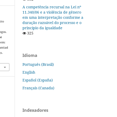
A competência recursal na Lei nº
11.340/06 e a violência de gênero
em uma interpretação conforme a
ito
duração razoável do processo e o
princípio da igualdade
ogos.
325
de
l em:
antiad
o.
Idioma
Português (Brasil)
English
Español (España)
Français (Canada)
Indexadores