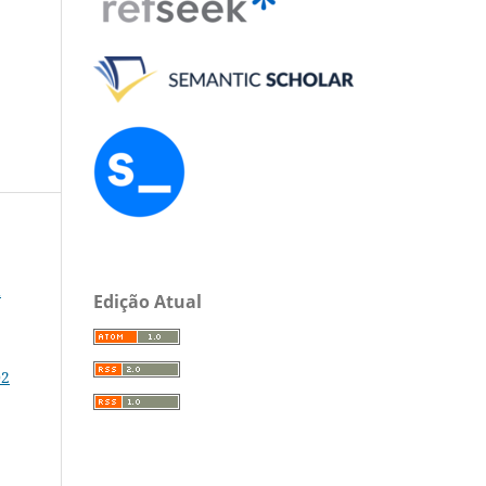
a
Edição Atual
02