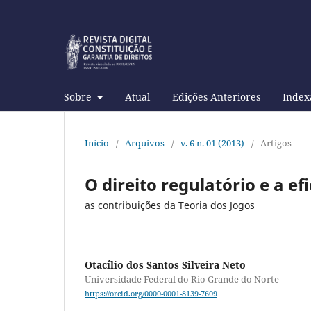
Sobre
Atual
Edições Anteriores
Index
Início
/
Arquivos
/
v. 6 n. 01 (2013)
/
Artigos
O direito regulatório e a e
as contribuições da Teoria dos Jogos
Otacílio dos Santos Silveira Neto
Universidade Federal do Rio Grande do Norte
https://orcid.org/0000-0001-8139-7609