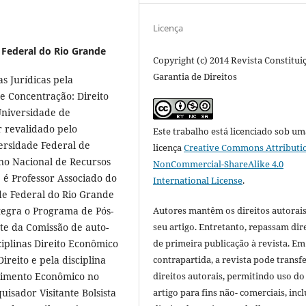
Licença
 Federal do Rio Grande
Copyright (c) 2014 Revista Constitui
Garantia de Direitos
s Jurídicas pela
e Concentração: Direito
Universidade de
 revalidado pelo
Este trabalho está licenciado sob um
ersidade Federal de
licença
Creative Commons Attributi
no Nacional de Recursos
NonCommercial-ShareAlike 4.0
e é Professor Associado do
International License
.
de Federal do Rio Grande
tegra o Programa de Pós-
Autores mantêm os direitos autorais
e da Comissão de auto-
seu artigo. Entretanto, repassam dir
iplinas Direito Econômico
de primeira publicação à revista. Em
reito e pela disciplina
contrapartida, a revista pode transfe
lvimento Econômico no
direitos autorais, permitindo uso do
isador Visitante Bolsista
artigo para fins não- comerciais, inc