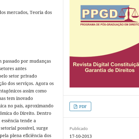
 dos mercados, Teoria dos
tem passado por mudanças
setores antes
pelo setor privado
ão dos serviços. Agora os
antagônicos assim como
mas tem inovado
ica no país, aproximando
PDF
ômica do Direito. Dentro
 essência tende a
etorial possível, surge
Publicado
ela plena eficiência dos
17-10-2013