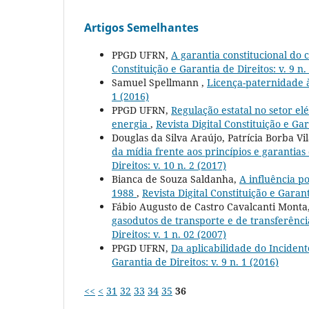
Artigos Semelhantes
PPGD UFRN,
A garantia constitucional do 
Constituição e Garantia de Direitos: v. 9 n.
Samuel Spellmann ,
Licença-paternidade à
1 (2016)
PPGD UFRN,
Regulação estatal no setor el
energia
,
Revista Digital Constituição e Gar
Douglas da Silva Araújo, Patrícia Borba 
da mídia frente aos princípios e garantias
Direitos: v. 10 n. 2 (2017)
Bianca de Souza Saldanha,
A influência po
1988
,
Revista Digital Constituição e Garant
Fábio Augusto de Castro Cavalcanti Monta
gasodutos de transporte e de transferênci
Direitos: v. 1 n. 02 (2007)
PPGD UFRN,
Da aplicabilidade do Incide
Garantia de Direitos: v. 9 n. 1 (2016)
<<
<
31
32
33
34
35
36