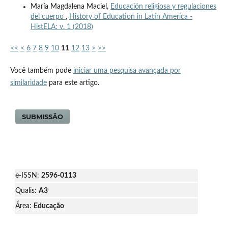
María Magdalena Maciel,
Educación religiosa y regulaciones
del cuerpo
,
History of Education in Latin America -
HistELA: v. 1 (2018)
<<
<
6
7
8
9
10
11
12
13
>
>>
Você também pode
iniciar uma pesquisa avançada por
similaridade
para este artigo.
SUBMISSÃO
e-ISSN:
2596-0113
Qualis:
A3
Área:
Educação