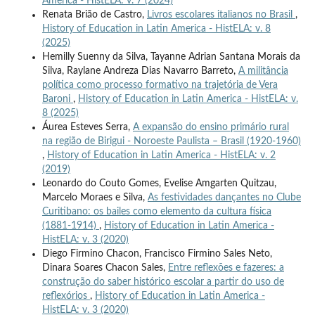
America - HistELA: v. 7 (2024)
Renata Brião de Castro,
Livros escolares italianos no Brasil
,
History of Education in Latin America - HistELA: v. 8
(2025)
Hemilly Suenny da Silva, Tayanne Adrian Santana Morais da
Silva, Raylane Andreza Dias Navarro Barreto,
A militância
política como processo formativo na trajetória de Vera
Baroni
,
History of Education in Latin America - HistELA: v.
8 (2025)
Áurea Esteves Serra,
A expansão do ensino primário rural
na região de Birigui - Noroeste Paulista – Brasil (1920-1960)
,
History of Education in Latin America - HistELA: v. 2
(2019)
Leonardo do Couto Gomes, Evelise Amgarten Quitzau,
Marcelo Moraes e Silva,
As festividades dançantes no Clube
Curitibano: os bailes como elemento da cultura física
(1881-1914)
,
History of Education in Latin America -
HistELA: v. 3 (2020)
Diego Firmino Chacon, Francisco Firmino Sales Neto,
Dinara Soares Chacon Sales,
Entre reflexões e fazeres: a
construção do saber histórico escolar a partir do uso de
reflexórios
,
History of Education in Latin America -
HistELA: v. 3 (2020)