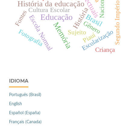
Nacionalismo
Intelectuais
História da educação
Segundo Império
História
Cultura Escolar
Fontes
Educação
Brasil
Escola Normal
Gênero
Memória
Fotografia
Escolarização
Sujeito
Piauí
Criança
IDIOMA
Português (Brasil)
English
Español (España)
Français (Canada)