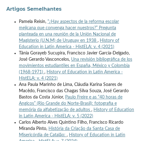
Artigos Semelhantes
Pamela Reisin,
“¿Hay aspectos de la reforma escolar
mejicana que convenga hacer nuestros?” Pregunta
planteada en una reunión de la Unión Nacional de
Magisterio (U.N.M) de Uruguay en 1938
,
History of
Education in Latin America - HistELA: v. 4 (2021)
Tânia Gorayeb Sucupira, Francisco Javier García-Delgado,
José Gerardo Vasconcelos,
Una revisión bibliográfica de los
movimientos estudiantiles en España, México y Colombia
(1968-1971)
,
History of Education in Latin America -
HistELA: v. 4 (2021)
Ana Paula Marinho de Lima, Cláudia Karina Soares de
Macêdo, Francisco das Chagas Silva Souza, José Gerardo
Bastos da Costa Júnior,
Paulo Freire e as “40 horas de
Angicos” (Rio Grande do Norte-Brasil): fotografia e
memória da alfabetização de adultos
,
History of Education
in Latin America - HistELA: v. 5 (2022)
Carlos Alberto Alves Quintino Filho, Francisco Ricardo
Miranda Pinto,
História da Criação da Santa Casa de
Misericórdia de Catalão:
,
History of Education in Latin