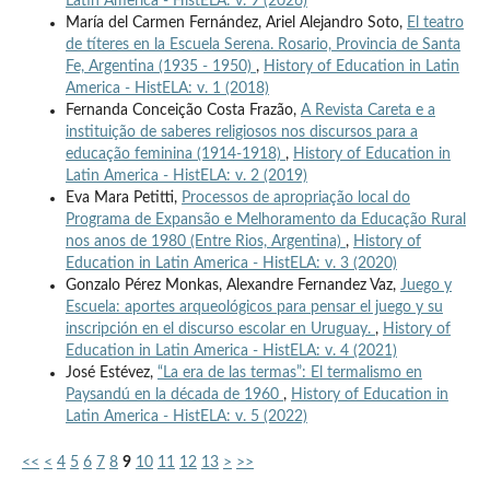
Latin America - HistELA: v. 9 (2026)
María del Carmen Fernández, Ariel Alejandro Soto,
El teatro
de títeres en la Escuela Serena. Rosario, Provincia de Santa
Fe, Argentina (1935 - 1950)
,
History of Education in Latin
America - HistELA: v. 1 (2018)
Fernanda Conceição Costa Frazão,
A Revista Careta e a
instituição de saberes religiosos nos discursos para a
educação feminina (1914-1918)
,
History of Education in
Latin America - HistELA: v. 2 (2019)
Eva Mara Petitti,
Processos de apropriação local do
Programa de Expansão e Melhoramento da Educação Rural
nos anos de 1980 (Entre Rios, Argentina)
,
History of
Education in Latin America - HistELA: v. 3 (2020)
Gonzalo Pérez Monkas, Alexandre Fernandez Vaz,
Juego y
Escuela: aportes arqueológicos para pensar el juego y su
inscripción en el discurso escolar en Uruguay.
,
History of
Education in Latin America - HistELA: v. 4 (2021)
José Estévez,
“La era de las termas”: El termalismo en
Paysandú en la década de 1960
,
History of Education in
Latin America - HistELA: v. 5 (2022)
<<
<
4
5
6
7
8
9
10
11
12
13
>
>>