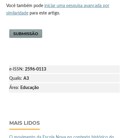
Você também pode
iniciar uma pesquisa avançada por
similaridade
para este artigo.
SUBMISSÃO
e-ISSN:
2596-0113
Qualis:
A3
Área:
Educação
MAIS LIDOS
O movimento da Escola Nova no contexto histórico do