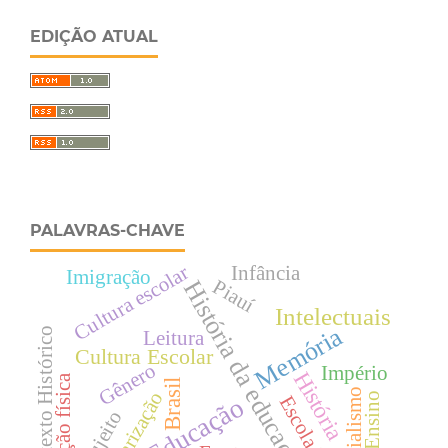
EDIÇÃO ATUAL
PALAVRAS-CHAVE
Cultura escolar
Infância
Imigração
Piauí
História da educação
Intelectuais
Memória
Contexto Histórico
Leitura
Cultura Escolar
Gênero
Império
História
Educação física
Brasil
Colonialismo
Escolarização
Ensino
Escola Nova
Educação
Sujeito