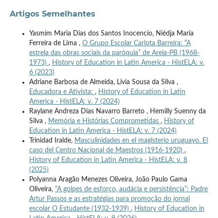
Artigos Semelhantes
Yasmim Maria Dias dos Santos Inocencio, Niédja Maria
Ferreira de Lima ,
O Grupo Escolar Carlota Barreira: “A
estrela das obras sociais da paróquia” de Areia-PB (1968-
1973)
,
History of Education in Latin America - HistELA: v.
6 (2023)
Adriane Barbosa de Almeida, Livia Sousa da Silva ,
Educadora e Ativista:
,
History of Education in Latin
America - HistELA: v. 7 (2024)
Raylane Andreza Dias Navarro Barreto , Hemilly Suenny da
Silva ,
Memória e Histórias Comprometidas
,
History of
Education in Latin America - HistELA: v. 7 (2024)
Trinidad Iralde,
Masculinidades en el magisterio uruguayo. El
caso del Centro Nacional de Maestros (1916-1920)
,
History of Education in Latin America - HistELA: v. 8
(2025)
Polyanna Aragão Menezes Oliveira, João Paulo Gama
Oliveira,
“A golpes de esforço, audácia e persistência”: Padre
Artur Passos e as estratégias para promoção do jornal
escolar O Estudante (1932-1939)
,
History of Education in