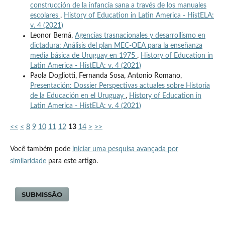
construcción de la infancia sana a través de los manuales
escolares
,
History of Education in Latin America - HistELA:
v. 4 (2021)
Leonor Berná,
Agencias trasnacionales y desarrollismo en
dictadura: Análisis del plan MEC-OEA para la enseñanza
media básica de Uruguay en 1975
,
History of Education in
Latin America - HistELA: v. 4 (2021)
Paola Dogliotti, Fernanda Sosa, Antonio Romano,
Presentación: Dossier Perspectivas actuales sobre Historia
de la Educación en el Uruguay
,
History of Education in
Latin America - HistELA: v. 4 (2021)
<<
<
8
9
10
11
12
13
14
>
>>
Você também pode
iniciar uma pesquisa avançada por
similaridade
para este artigo.
SUBMISSÃO