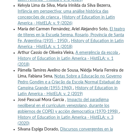
Kelvyla Lima da Silva, Maria Irinilda da Silva Bezerra,
Infância em perspectiva: uma análise histórica das
concepções de criança
,
History of Education in Latin
America - HistELA: v. 9 (2026)
María del Carmen Fernández, Ariel Alejandro Soto,
El teatro
de títeres en la Escuela Serena. Rosario, Provincia de Santa
Fe, Argentina (1935 - 1950)
,
History of Education in Latin
America - HistELA: v. 1 (2018)
Arthur Cassio de Oliveira Vieira,
A emergência da escola
,
History of Education in Latin America - HistELA: v. 1
(2018)
Pâmella Tamires Avelino de Sousa, Niédja Maria Ferreira de
Lima, Fabiana Sena,
Notas Sobre a Educação no Governo
Pedro Gondim e a Criação da Escola Normal Estadual de
Campina Grande (1955-1960)
,
History of Education in
Latin America - HistELA: v. 2 (2019)
José Pascual Mora García ,
Impacto del paradigma
neoliberal en el curriculum venezolano, durante los
gobiernos de COPEI y acción democratica (1970-1998)
,
History of Education in Latin America - HistELA: v. 3
(2020)
Silvana Espiga Dorado,
Discursos convergentes en la