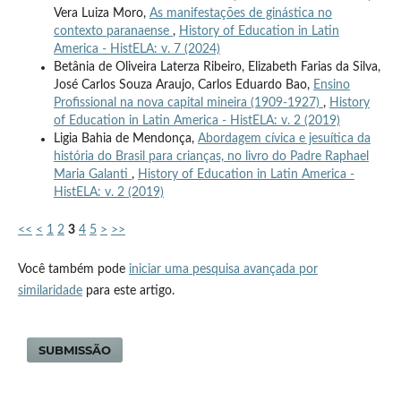
Vera Luiza Moro,
As manifestações de ginástica no
contexto paranaense
,
History of Education in Latin
America - HistELA: v. 7 (2024)
Betânia de Oliveira Laterza Ribeiro, Elizabeth Farias da Silva,
José Carlos Souza Araujo, Carlos Eduardo Bao,
Ensino
Profissional na nova capital mineira (1909-1927)
,
History
of Education in Latin America - HistELA: v. 2 (2019)
Ligia Bahia de Mendonça,
Abordagem cívica e jesuítica da
história do Brasil para crianças, no livro do Padre Raphael
Maria Galanti
,
History of Education in Latin America -
HistELA: v. 2 (2019)
<<
<
1
2
3
4
5
>
>>
Você também pode
iniciar uma pesquisa avançada por
similaridade
para este artigo.
SUBMISSÃO