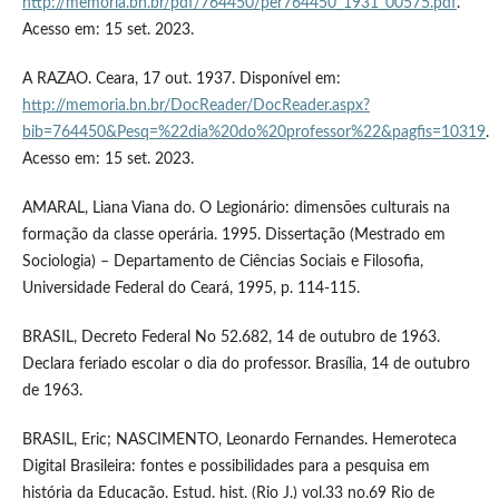
http://memoria.bn.br/pdf/764450/per764450_1931_00575.pdf
.
Acesso em: 15 set. 2023.
A RAZAO. Ceara, 17 out. 1937. Disponível em:
http://memoria.bn.br/DocReader/DocReader.aspx?
bib=764450&Pesq=%22dia%20do%20professor%22&pagfis=10319
.
Acesso em: 15 set. 2023.
AMARAL, Liana Viana do. O Legionário: dimensões culturais na
formação da classe operária. 1995. Dissertação (Mestrado em
Sociologia) – Departamento de Ciências Sociais e Filosofia,
Universidade Federal do Ceará, 1995, p. 114-115.
BRASIL, Decreto Federal No 52.682, 14 de outubro de 1963.
Declara feriado escolar o dia do professor. Brasília, 14 de outubro
de 1963.
BRASIL, Eric; NASCIMENTO, Leonardo Fernandes. Hemeroteca
Digital Brasileira: fontes e possibilidades para a pesquisa em
história da Educação. Estud. hist. (Rio J.) vol.33 no.69 Rio de