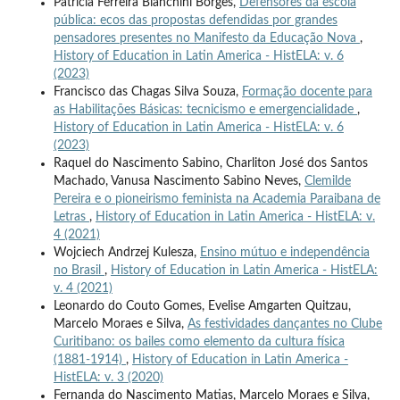
Patricia Ferreira Bianchini Borges,
Defensores da escola
pública: ecos das propostas defendidas por grandes
pensadores presentes no Manifesto da Educação Nova
,
History of Education in Latin America - HistELA: v. 6
(2023)
Francisco das Chagas Silva Souza,
Formação docente para
as Habilitações Básicas: tecnicismo e emergencialidade
,
History of Education in Latin America - HistELA: v. 6
(2023)
Raquel do Nascimento Sabino, Charliton José dos Santos
Machado, Vanusa Nascimento Sabino Neves,
Clemilde
Pereira e o pioneirismo feminista na Academia Paraibana de
Letras
,
History of Education in Latin America - HistELA: v.
4 (2021)
Wojciech Andrzej Kulesza,
Ensino mútuo e independência
no Brasil
,
History of Education in Latin America - HistELA:
v. 4 (2021)
Leonardo do Couto Gomes, Evelise Amgarten Quitzau,
Marcelo Moraes e Silva,
As festividades dançantes no Clube
Curitibano: os bailes como elemento da cultura física
(1881-1914)
,
History of Education in Latin America -
HistELA: v. 3 (2020)
Fernanda do Nascimento Matias, Marcelo Moraes e Silva,