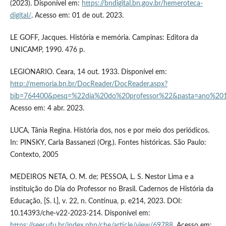
(2023). Disponível em:
https://bndigital.bn.gov.br/hemeroteca-
digital/
. Acesso em: 01 de out. 2023.
LE GOFF, Jacques. História e memória. Campinas: Editora da
UNICAMP, 1990. 476 p.
LEGIONARIO. Ceara, 14 out. 1933. Disponível em:
http://memoria.bn.br/DocReader/DocReader.aspx?
bib=764400&pesq=%22dia%20do%20professor%22&pasta=ano%2019
Acesso em: 4 abr. 2023.
LUCA, Tânia Regina. História dos, nos e por meio dos periódicos.
In: PINSKY, Carla Bassanezi (Org.). Fontes históricas. São Paulo:
Contexto, 2005
MEDEIROS NETA, O. M. de; PESSOA, L. S. Nestor Lima e a
instituição do Dia do Professor no Brasil. Cadernos de História da
Educação, [S. l.], v. 22, n. Contínua, p. e214, 2023. DOI:
10.14393/che-v22-2023-214. Disponível em:
https://seer.ufu.br/index.php/che/article/view/69788
. Acesso em: