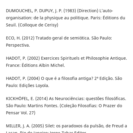
DUMOUCHEL, P. DUPUY, J. P. (1983) (Direction) L’auto-
organisation: de la physique au politique. Paris: Éditions du
Seuil. (Colloque de Cerisy)
ECO, H. (2012) Tratado geral de semiótica. São Paulo:
Perspectiva.
HADOT, P. (2002) Exercices Spirituels et Philosophie Antique.
France: Éditions Albin Michel.
HADOT, P. (2004) O que é a filosofia antiga? 2ª Edição. São
Paulo: Edições Loyola.
KICKHÖFEL, E. (2014) As Neurociências: questões filosóficas.
São Paulo: Martins Fontes. (Coleção Filosofias: O Prazer do
Pensar Vol. 27)
MILLER, J. A. (2005) Silet: os paradoxos da pulsão, de Freud a
Lacan. Rio de Janeiro: Jorge Zahar Editor.