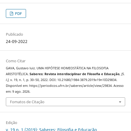
PDF
Publicado
24-09-2022
Como Citar
GAVA, Gustavo luiz. UMA HIPÓTESE HOMEOSTÁTICA NA FILOSOFIA
ARISTOTÉLICA.
Saberes: Revista interdisciplinar de Filosofia e Educação
,
[S.
l.]
, v. 19, n. 1, p. 30–50, 2022. DOI: 10.21680/1984-3879.2019v19n1ID29834.
Disponível em: https://periodicos.ufrn.br/saberes/article/view/29834. Acesso
em: 9 ago. 2026.
Fomatos de Citação
Edição
v. 19 n. 1 (2019): Saberes: Filosofia e Educação