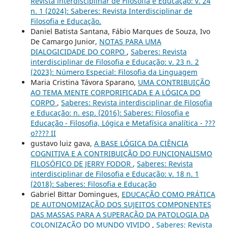
Revista interdisciplinar de Filosofia e Educação: v. 24
n. 1 (2024): Saberes: Revista Interdisciplinar de
Filosofia e Educação.
Daniel Batista Santana, Fábio Marques de Souza, Ivo
De Camargo Junior,
NOTAS PARA UMA
DIALOGICIDADE DO CORPO
,
Saberes: Revista
interdisciplinar de Filosofia e Educação: v. 23 n. 2
(2023): Número Especial: Filosofia da Linguagem
Maria Cristina Távora Sparano,
UMA CONTRIBUIÇÃO
AO TEMA MENTE CORPORIFICADA E A LÓGICA DO
CORPO
,
Saberes: Revista interdisciplinar de Filosofia
e Educação: n. esp. (2016): Saberes: Filosofia e
Educação - Filosofia, Lógica e Metafísica analítica - ???
o???? II
gustavo luiz gava,
A BASE LÓGICA DA CIÊNCIA
COGNITIVA E A CONTRIBUIÇÃO DO FUNCIONALISMO
FILOSÓFICO DE JERRY FODOR
,
Saberes: Revista
interdisciplinar de Filosofia e Educação: v. 18 n. 1
(2018): Saberes: Filosofia e Educação
Gabriel Bittar Domingues,
EDUCAÇÃO COMO PRÁTICA
DE AUTONOMIZAÇÃO DOS SUJEITOS COMPONENTES
DAS MASSAS PARA A SUPERAÇÃO DA PATOLOGIA DA
COLONIZAÇÃO DO MUNDO VIVIDO
,
Saberes: Revista