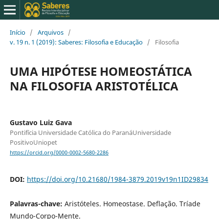
Início
/
Arquivos
/
v. 19 n. 1 (2019): Saberes: Filosofia e Educação
/
Filosofia
UMA HIPÓTESE HOMEOSTÁTICA
NA FILOSOFIA ARISTOTÉLICA
Gustavo Luiz Gava
Pontifícia Universidade Católica do ParanáUniversidade
PositivoUniopet
https://orcid.org/0000-0002-5680-2286
DOI:
https://doi.org/10.21680/1984-3879.2019v19n1ID29834
Palavras-chave:
Aristóteles. Homeostase. Deflação. Tríade
Mundo-Corpo-Mente.