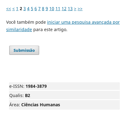
<<
<
1
2
3
4
5
6
7
8
9
10
11
12
13
>
>>
Você também pode
iniciar uma pesquisa avançada por
similaridade
para este artigo.
Submissão
e-ISSN:
1984-3879
Qualis:
B2
Área:
Ciências Humanas