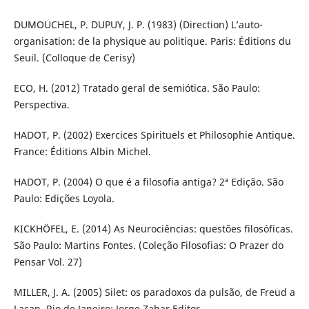
DUMOUCHEL, P. DUPUY, J. P. (1983) (Direction) L’auto-
organisation: de la physique au politique. Paris: Éditions du
Seuil. (Colloque de Cerisy)
ECO, H. (2012) Tratado geral de semiótica. São Paulo:
Perspectiva.
HADOT, P. (2002) Exercices Spirituels et Philosophie Antique.
France: Éditions Albin Michel.
HADOT, P. (2004) O que é a filosofia antiga? 2ª Edição. São
Paulo: Edições Loyola.
KICKHÖFEL, E. (2014) As Neurociências: questões filosóficas.
São Paulo: Martins Fontes. (Coleção Filosofias: O Prazer do
Pensar Vol. 27)
MILLER, J. A. (2005) Silet: os paradoxos da pulsão, de Freud a
Lacan. Rio de Janeiro: Jorge Zahar Editor.