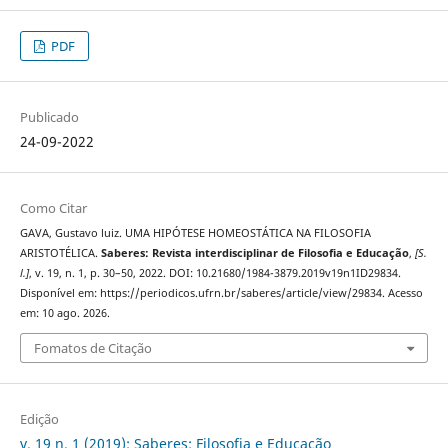
PDF
Publicado
24-09-2022
Como Citar
GAVA, Gustavo luiz. UMA HIPÓTESE HOMEOSTÁTICA NA FILOSOFIA
ARISTOTÉLICA.
Saberes: Revista interdisciplinar de Filosofia e Educação
,
[S.
l.]
, v. 19, n. 1, p. 30–50, 2022. DOI: 10.21680/1984-3879.2019v19n1ID29834.
Disponível em: https://periodicos.ufrn.br/saberes/article/view/29834. Acesso
em: 10 ago. 2026.
Fomatos de Citação
Edição
v. 19 n. 1 (2019): Saberes: Filosofia e Educação