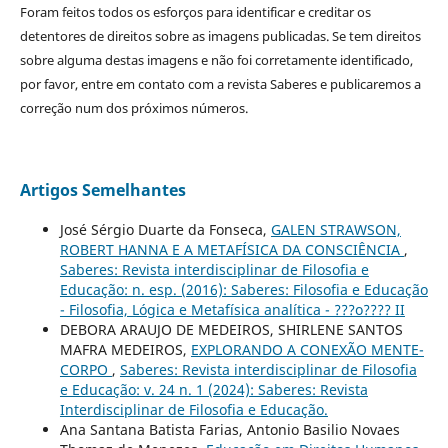
Foram feitos todos os esforços para identificar e creditar os
detentores de direitos sobre as imagens publicadas. Se tem direitos
sobre alguma destas imagens e não foi corretamente identificado,
por favor, entre em contato com a revista Saberes e publicaremos a
correção num dos próximos números.
Artigos Semelhantes
José Sérgio Duarte da Fonseca,
GALEN STRAWSON,
ROBERT HANNA E A METAFÍSICA DA CONSCIÊNCIA
,
Saberes: Revista interdisciplinar de Filosofia e
Educação: n. esp. (2016): Saberes: Filosofia e Educação
- Filosofia, Lógica e Metafísica analítica - ???o???? II
DEBORA ARAUJO DE MEDEIROS, SHIRLENE SANTOS
MAFRA MEDEIROS,
EXPLORANDO A CONEXÃO MENTE-
CORPO
,
Saberes: Revista interdisciplinar de Filosofia
e Educação: v. 24 n. 1 (2024): Saberes: Revista
Interdisciplinar de Filosofia e Educação.
Ana Santana Batista Farias, Antonio Basilio Novaes