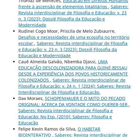
Thomaz de Menezes,
Educação em Direitos Humanos
frente à ascensão de elementos totalitários
,
Saberes:
Revista interdisciplinar de Filosofia e Educação: v. 23
n. 3 (2023): Dossiê Filosofia da Educação e
Modernidade
Rudinei Cogo Moor, Priscila de Melo Zubiaurre,
Desafios e necessidades de uma ecosofia no território
escolar
,
Saberes: Revista interdisciplinar de Filosofia
e Educação: v. 23 n. 3 (2023): Dossiê Filosofia da
Educação e Modernidade
Cauê Almeida Galvão, Nbemba Djassi,
UMA
EDUCAÇÃO DESCOLONIZADORA PARA GUINÉ-BISSAU
DESDE A EXPERIÊNCIA DOS POVOS HISTORICAMENTE
COLONIZADOS
,
Saberes: Revista interdisciplinar de
Filosofia e Educação: v. 24 n. 1 (2024): Saberes: Revista
Interdisciplinar de Filosofia e Educação.
Dax Moraes,
SCHOPENHAUER E O MITO DO PECADO
ORIGINAL: ACERCA DA VONTADE COMO QUERER-SER
,
Saberes: Revista interdisciplinar de Filosofia e
Educação: No Esp. (2010): Saberes: Filosofia e
Educação
Felipe Kevin Ramos da Silva,
O HABITAR
BIOINTERATIVO
,
Saberes: Revista interdisciplinar de