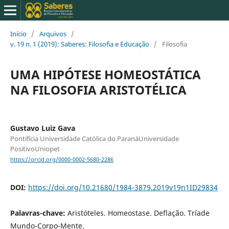
Início
/
Arquivos
/
v. 19 n. 1 (2019): Saberes: Filosofia e Educação
/
Filosofia
UMA HIPÓTESE HOMEOSTÁTICA
NA FILOSOFIA ARISTOTÉLICA
Gustavo Luiz Gava
Pontifícia Universidade Católica do ParanáUniversidade
PositivoUniopet
https://orcid.org/0000-0002-5680-2286
DOI:
https://doi.org/10.21680/1984-3879.2019v19n1ID29834
Palavras-chave:
Aristóteles. Homeostase. Deflação. Tríade
Mundo-Corpo-Mente.