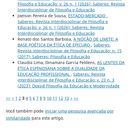
Filosofia e Educação: v. 26 n. 1 (2026): Saberes: Revista
Interdisciplinar de Filosofia e Educação
Joelson Pereira de Sousa,
ESTADO-MERCADO
,
Saberes: Revista interdisciplinar de Filosofia e
Educação: v. 26 n. 1 (2026): Saberes: Revista
Interdisciplinar de Filosofia e Educação
Renato dos Santos Barbosa,
A NOÇÃO DE LIMITE: A
BASE POÉTICA DA ÉTICA DE EPICURO
,
Saberes:
Revista interdisciplinar de Filosofia e Educação: n. 15
(2017): Saberes: Filosofia e Educação
Claudia Lima, Dinamara Garcia Feldens,
AS LENTES DA
ÉTICA ESPINOSANA SOBRE A DUALIDADE DA
EDUCAÇÃO PROFISSIONAL
,
Saberes: Revista
interdisciplinar de Filosofia e Educação: v. 23 n. 3
(2023): Dossiê Filosofia da Educação e Modernidade
<<
<
1
2
3
4
5
6
7
8
9
10
11
12
13
>
>>
Você também pode
iniciar uma pesquisa avançada por
similaridade
para este artigo.