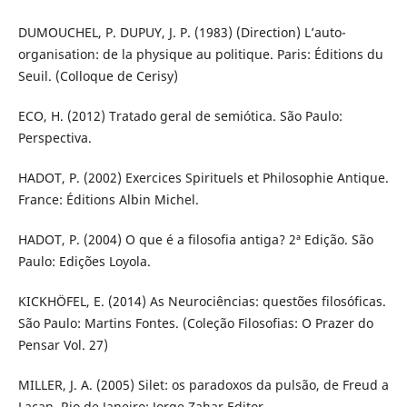
DUMOUCHEL, P. DUPUY, J. P. (1983) (Direction) L’auto-
organisation: de la physique au politique. Paris: Éditions du
Seuil. (Colloque de Cerisy)
ECO, H. (2012) Tratado geral de semiótica. São Paulo:
Perspectiva.
HADOT, P. (2002) Exercices Spirituels et Philosophie Antique.
France: Éditions Albin Michel.
HADOT, P. (2004) O que é a filosofia antiga? 2ª Edição. São
Paulo: Edições Loyola.
KICKHÖFEL, E. (2014) As Neurociências: questões filosóficas.
São Paulo: Martins Fontes. (Coleção Filosofias: O Prazer do
Pensar Vol. 27)
MILLER, J. A. (2005) Silet: os paradoxos da pulsão, de Freud a
Lacan. Rio de Janeiro: Jorge Zahar Editor.