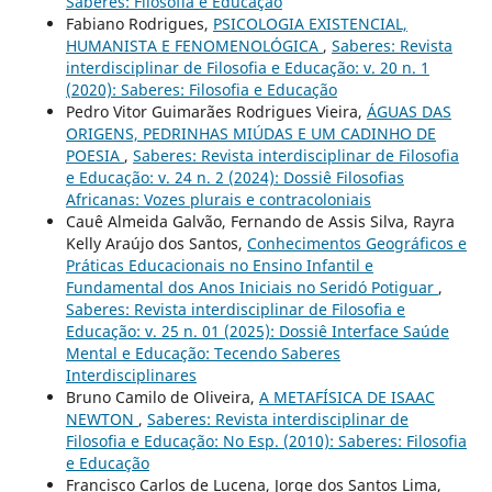
Saberes: Filosofia e Educação
Fabiano Rodrigues,
PSICOLOGIA EXISTENCIAL,
HUMANISTA E FENOMENOLÓGICA
,
Saberes: Revista
interdisciplinar de Filosofia e Educação: v. 20 n. 1
(2020): Saberes: Filosofia e Educação
Pedro Vitor Guimarães Rodrigues Vieira,
ÁGUAS DAS
ORIGENS, PEDRINHAS MIÚDAS E UM CADINHO DE
POESIA
,
Saberes: Revista interdisciplinar de Filosofia
e Educação: v. 24 n. 2 (2024): Dossiê Filosofias
Africanas: Vozes plurais e contracoloniais
Cauê Almeida Galvão, Fernando de Assis Silva, Rayra
Kelly Araújo dos Santos,
Conhecimentos Geográficos e
Práticas Educacionais no Ensino Infantil e
Fundamental dos Anos Iniciais no Seridó Potiguar
,
Saberes: Revista interdisciplinar de Filosofia e
Educação: v. 25 n. 01 (2025): Dossiê Interface Saúde
Mental e Educação: Tecendo Saberes
Interdisciplinares
Bruno Camilo de Oliveira,
A METAFÍSICA DE ISAAC
NEWTON
,
Saberes: Revista interdisciplinar de
Filosofia e Educação: No Esp. (2010): Saberes: Filosofia
e Educação
Francisco Carlos de Lucena, Jorge dos Santos Lima,