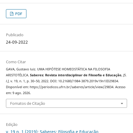
PDF
Publicado
24-09-2022
Como Citar
GAVA, Gustavo luiz. UMA HIPÓTESE HOMEOSTÁTICA NA FILOSOFIA
ARISTOTÉLICA.
Saberes: Revista interdisciplinar de Filosofia e Educação
,
[S.
l.]
, v. 19, n. 1, p. 30–50, 2022. DOI: 10.21680/1984-3879.2019v19n1ID29834.
Disponível em: https://periodicos.ufrn.br/saberes/article/view/29834. Acesso
em: 9 ago. 2026.
Fomatos de Citação
Edição
v. 19 n. 1 (2019): Saberes: Filosofia e Educação