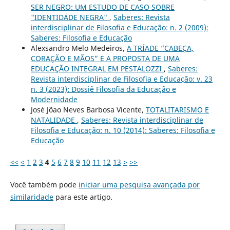
SER NEGRO: UM ESTUDO DE CASO SOBRE
"IDENTIDADE NEGRA"
,
Saberes: Revista
interdisciplinar de Filosofia e Educação: n. 2 (2009):
Saberes: Filosofia e Educação
Alexsandro Melo Medeiros,
A TRÍADE “CABEÇA,
CORAÇÃO E MÃOS” E A PROPOSTA DE UMA
EDUCAÇÃO INTEGRAL EM PESTALOZZI
,
Saberes:
Revista interdisciplinar de Filosofia e Educação: v. 23
n. 3 (2023): Dossiê Filosofia da Educação e
Modernidade
José Jõao Neves Barbosa Vicente,
TOTALITARISMO E
NATALIDADE
,
Saberes: Revista interdisciplinar de
Filosofia e Educação: n. 10 (2014): Saberes: Filosofia e
Educação
<<
<
1
2
3
4
5
6
7
8
9
10
11
12
13
>
>>
Você também pode
iniciar uma pesquisa avançada por
similaridade
para este artigo.