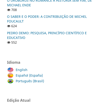
O UROBORUS NO ROMANCE A HISTÓRIA SEM FIM, DE
MICHAEL ENDE
708
O SABER E O PODER: A CONTRIBUIÇÃO DE MICHEL
FOUCAULT
624
PEDRO DEMO: PESQUISA, PRINCÍPIO CIENTÍFICO E
EDUCATIVO
552
Idioma
English
Español (España)
Português (Brasil)
Edição Atual