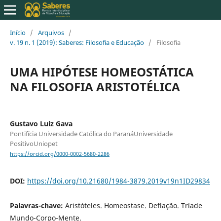
Início
/
Arquivos
/
v. 19 n. 1 (2019): Saberes: Filosofia e Educação
/
Filosofia
UMA HIPÓTESE HOMEOSTÁTICA
NA FILOSOFIA ARISTOTÉLICA
Gustavo Luiz Gava
Pontifícia Universidade Católica do ParanáUniversidade
PositivoUniopet
https://orcid.org/0000-0002-5680-2286
DOI:
https://doi.org/10.21680/1984-3879.2019v19n1ID29834
Palavras-chave:
Aristóteles. Homeostase. Deflação. Tríade
Mundo-Corpo-Mente.