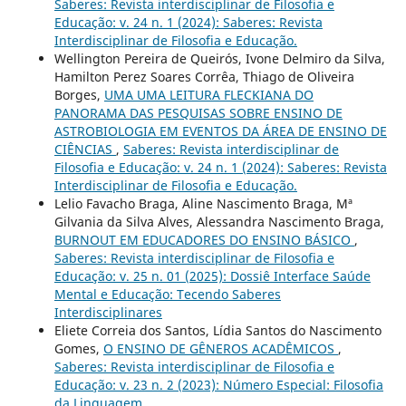
Saberes: Revista interdisciplinar de Filosofia e
Educação: v. 24 n. 1 (2024): Saberes: Revista
Interdisciplinar de Filosofia e Educação.
Wellington Pereira de Queirós, Ivone Delmiro da Silva,
Hamilton Perez Soares Corrêa, Thiago de Oliveira
Borges,
UMA UMA LEITURA FLECKIANA DO
PANORAMA DAS PESQUISAS SOBRE ENSINO DE
ASTROBIOLOGIA EM EVENTOS DA ÁREA DE ENSINO DE
CIÊNCIAS
,
Saberes: Revista interdisciplinar de
Filosofia e Educação: v. 24 n. 1 (2024): Saberes: Revista
Interdisciplinar de Filosofia e Educação.
Lelio Favacho Braga, Aline Nascimento Braga, Mª
Gilvania da Silva Alves, Alessandra Nascimento Braga,
BURNOUT EM EDUCADORES DO ENSINO BÁSICO
,
Saberes: Revista interdisciplinar de Filosofia e
Educação: v. 25 n. 01 (2025): Dossiê Interface Saúde
Mental e Educação: Tecendo Saberes
Interdisciplinares
Eliete Correia dos Santos, Lídia Santos do Nascimento
Gomes,
O ENSINO DE GÊNEROS ACADÊMICOS
,
Saberes: Revista interdisciplinar de Filosofia e
Educação: v. 23 n. 2 (2023): Número Especial: Filosofia
da Linguagem