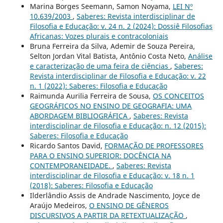
Marina Borges Seemann, Samon Noyama,
LEI Nº
10.639/2003
,
Saberes: Revista interdisciplinar de
Filosofia e Educação: v. 24 n. 2 (2024): Dossiê Filosofias
Africanas: Vozes plurais e contracoloniais
Bruna Ferreira da Silva, Ademir de Souza Pereira,
Selton Jordan Vital Batista, Antônio Costa Neto,
Análise
e caracterização de uma feira de ciências
,
Saberes:
Revista interdisciplinar de Filosofia e Educação: v. 22
n. 1 (2022): Saberes: Filosofia e Educação
Raimunda Aurilia Ferreira de Sousa,
OS CONCEITOS
GEOGRÁFICOS NO ENSINO DE GEOGRAFIA: UMA
ABORDAGEM BIBLIOGRÁFICA
,
Saberes: Revista
interdisciplinar de Filosofia e Educação: n. 12 (2015):
Saberes: Filosofia e Educação
Ricardo Santos David,
FORMAÇÃO DE PROFESSORES
PARA O ENSINO SUPERIOR: DOCÊNCIA NA
CONTEMPORANEIDADE.
,
Saberes: Revista
interdisciplinar de Filosofia e Educação: v. 18 n. 1
(2018): Saberes: Filosofia e Educação
Ilderlândio Assis de Andrade Nascimento, Joyce de
Araújo Medeiros,
O ENSINO DE GÊNEROS
DISCURSIVOS A PARTIR DA RETEXTUALIZAÇÃO
,