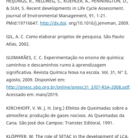
HEIJUNGS, R., HELLWEG, S., KOEHLER, A., PENNINGTON, D.,
& SUH, S. Recent developments in Life Cycle Assessment.
Journal of Environmental Management, 91, 1-21.
PMid:19716647.
http://dx.doi
. org/10.1016/j.jenvman, 2009.
GIL, A. C. Como elaborar projetos de pesquisa. São Paulo:
Atlas, 2002.
GUIMARÃES, C. C. Experimentação no ensino de química:
caminhos e descaminhos rumo à aprendizagem
significativa. Revista Química Nova na escola. Vol. 31, N° 3,
agosto, 2009. Disponível em:
http://qnesc.sbq.org.br/online/qnesc31_3/07-RSA-2008.pdf
.
Acessado em: maio/2019.
KIRCHHOFF, V. W. J. H. (org.) Efeitos de Queimadas sobre a
atmosfera: produção de gases nocivos. As Queimadas da
Cana. São José dos Campos: Transtec Editoral, 1991.
KLÖPFFER, W. The role of SETAC in the development of LCA.