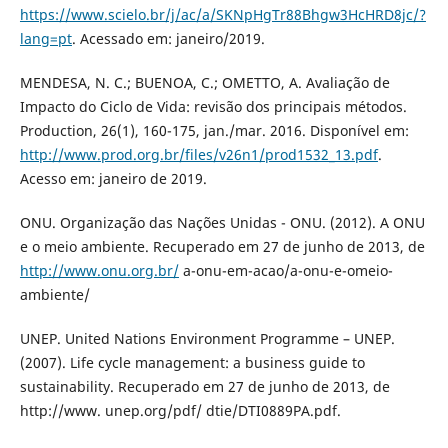
https://www.scielo.br/j/ac/a/SKNpHgTr88Bhgw3HcHRD8jc/?
lang=pt
. Acessado em: janeiro/2019.
MENDESA, N. C.; BUENOA, C.; OMETTO, A. Avaliação de
Impacto do Ciclo de Vida: revisão dos principais métodos.
Production, 26(1), 160-175, jan./mar. 2016. Disponível em:
http://www.prod.org.br/files/v26n1/prod1532_13.pdf
.
Acesso em: janeiro de 2019.
ONU. Organização das Nações Unidas - ONU. (2012). A ONU
e o meio ambiente. Recuperado em 27 de junho de 2013, de
http://www.onu.org.br/
a-onu-em-acao/a-onu-e-omeio-
ambiente/
UNEP. United Nations Environment Programme – UNEP.
(2007). Life cycle management: a business guide to
sustainability. Recuperado em 27 de junho de 2013, de
http://www. unep.org/pdf/ dtie/DTI0889PA.pdf.