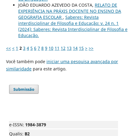
JOÃO EDUARDO AZEVEDO DA COSTA,
RELATO DE
EXPERIÊNCIA NA PRÁXIS DOCENTE NO ENSINO DA
GEOGRAFIA ESCOLAR
,
Saberes: Revista
interdisciplinar de Filosofia e Educação: v. 24 n. 1
(2024): Saberes: Revista Interdisciplinar de Filosofia e
Educação.
<<
<
1
2
3
4
5
6
7
8
9
10
11
12
13
14
15
>
>>
Você também pode
iniciar uma pesquisa avançada por
similaridade
para este artigo.
Submissão
e-ISSN:
1984-3879
Qualis:
B2