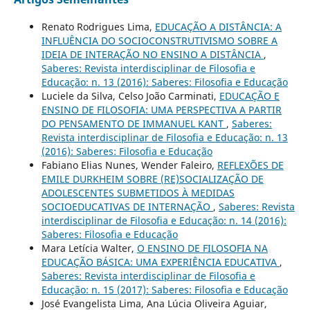
Renato Rodrigues Lima,
EDUCAÇÃO A DISTÂNCIA: A
INFLUÊNCIA DO SOCIOCONSTRUTIVISMO SOBRE A
IDEIA DE INTERAÇÃO NO ENSINO A DISTÂNCIA
,
Saberes: Revista interdisciplinar de Filosofia e
Educação: n. 13 (2016): Saberes: Filosofia e Educação
Luciele da Silva, Celso João Carminati,
EDUCAÇÃO E
ENSINO DE FILOSOFIA: UMA PERSPECTIVA A PARTIR
DO PENSAMENTO DE IMMANUEL KANT
,
Saberes:
Revista interdisciplinar de Filosofia e Educação: n. 13
(2016): Saberes: Filosofia e Educação
Fabiano Elias Nunes, Wender Faleiro,
REFLEXÕES DE
EMILE DURKHEIM SOBRE (RE)SOCIALIZAÇÃO DE
ADOLESCENTES SUBMETIDOS À MEDIDAS
SOCIOEDUCATIVAS DE INTERNAÇÃO
,
Saberes: Revista
interdisciplinar de Filosofia e Educação: n. 14 (2016):
Saberes: Filosofia e Educação
Mara Letícia Walter,
O ENSINO DE FILOSOFIA NA
EDUCAÇÃO BÁSICA: UMA EXPERIÊNCIA EDUCATIVA
,
Saberes: Revista interdisciplinar de Filosofia e
Educação: n. 15 (2017): Saberes: Filosofia e Educação
José Evangelista Lima, Ana Lúcia Oliveira Aguiar,