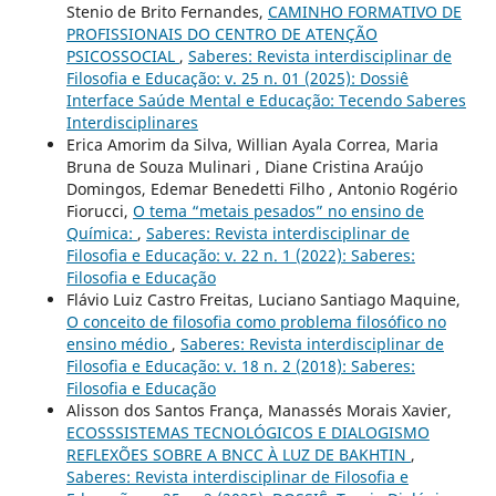
Stenio de Brito Fernandes,
CAMINHO FORMATIVO DE
PROFISSIONAIS DO CENTRO DE ATENÇÃO
PSICOSSOCIAL
,
Saberes: Revista interdisciplinar de
Filosofia e Educação: v. 25 n. 01 (2025): Dossiê
Interface Saúde Mental e Educação: Tecendo Saberes
Interdisciplinares
Erica Amorim da Silva, Willian Ayala Correa, Maria
Bruna de Souza Mulinari , Diane Cristina Araújo
Domingos, Edemar Benedetti Filho , Antonio Rogério
Fiorucci,
O tema “metais pesados” no ensino de
Química:
,
Saberes: Revista interdisciplinar de
Filosofia e Educação: v. 22 n. 1 (2022): Saberes:
Filosofia e Educação
Flávio Luiz Castro Freitas, Luciano Santiago Maquine,
O conceito de filosofia como problema filosófico no
ensino médio
,
Saberes: Revista interdisciplinar de
Filosofia e Educação: v. 18 n. 2 (2018): Saberes:
Filosofia e Educação
Alisson dos Santos França, Manassés Morais Xavier,
ECOSSSISTEMAS TECNOLÓGICOS E DIALOGISMO
REFLEXÕES SOBRE A BNCC À LUZ DE BAKHTIN
,
Saberes: Revista interdisciplinar de Filosofia e