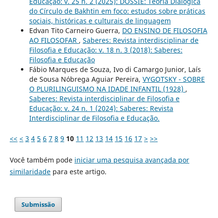
Educação: v. 25 n. 2 (2025): DOSSIÊ: Teoria Dialógica
do Círculo de Bakhtin em foco: estudos sobre práticas
sociais, históricas e culturais de linguagem
Edvan Tito Carneiro Guerra,
DO ENSINO DE FILOSOFIA
AO FILOSOFAR
,
Saberes: Revista interdisciplinar de
Filosofia e Educação: v. 18 n. 3 (2018): Saberes:
Filosofia e Educação
Fábio Marques de Souza, Ivo di Camargo Junior, Laís
de Sousa Nóbrega Aguiar Pereira,
VYGOTSKY - SOBRE
O PLURILINGUISMO NA IDADE INFANTIL (1928)
,
Saberes: Revista interdisciplinar de Filosofia e
Educação: v. 24 n. 1 (2024): Saberes: Revista
Interdisciplinar de Filosofia e Educação.
<<
<
3
4
5
6
7
8
9
10
11
12
13
14
15
16
17
>
>>
Você também pode
iniciar uma pesquisa avançada por
similaridade
para este artigo.
Submissão