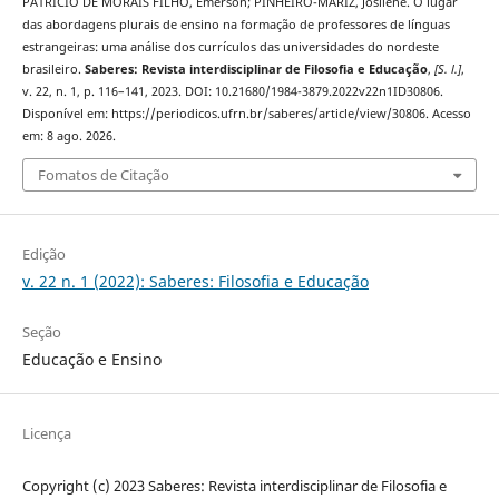
PATRÍCIO DE MORAIS FILHO, Emerson; PINHEIRO-MARIZ, Josilene. O lugar
das abordagens plurais de ensino na formação de professores de línguas
estrangeiras: uma análise dos currículos das universidades do nordeste
brasileiro.
Saberes: Revista interdisciplinar de Filosofia e Educação
,
[S. l.]
,
v. 22, n. 1, p. 116–141, 2023. DOI: 10.21680/1984-3879.2022v22n1ID30806.
Disponível em: https://periodicos.ufrn.br/saberes/article/view/30806. Acesso
em: 8 ago. 2026.
Fomatos de Citação
Edição
v. 22 n. 1 (2022): Saberes: Filosofia e Educação
Seção
Educação e Ensino
Licença
Copyright (c) 2023 Saberes: Revista interdisciplinar de Filosofia e