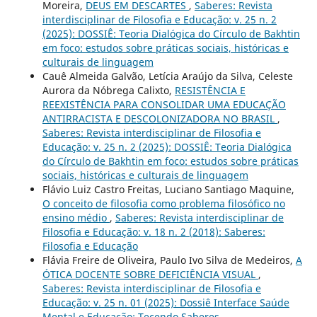
Moreira,
DEUS EM DESCARTES
,
Saberes: Revista
interdisciplinar de Filosofia e Educação: v. 25 n. 2
(2025): DOSSIÊ: Teoria Dialógica do Círculo de Bakhtin
em foco: estudos sobre práticas sociais, históricas e
culturais de linguagem
Cauê Almeida Galvão, Letícia Araújo da Silva, Celeste
Aurora da Nóbrega Calixto,
RESISTÊNCIA E
REEXISTÊNCIA PARA CONSOLIDAR UMA EDUCAÇÃO
ANTIRRACISTA E DESCOLONIZADORA NO BRASIL
,
Saberes: Revista interdisciplinar de Filosofia e
Educação: v. 25 n. 2 (2025): DOSSIÊ: Teoria Dialógica
do Círculo de Bakhtin em foco: estudos sobre práticas
sociais, históricas e culturais de linguagem
Flávio Luiz Castro Freitas, Luciano Santiago Maquine,
O conceito de filosofia como problema filosófico no
ensino médio
,
Saberes: Revista interdisciplinar de
Filosofia e Educação: v. 18 n. 2 (2018): Saberes:
Filosofia e Educação
Flávia Freire de Oliveira, Paulo Ivo Silva de Medeiros,
A
ÓTICA DOCENTE SOBRE DEFICIÊNCIA VISUAL
,
Saberes: Revista interdisciplinar de Filosofia e
Educação: v. 25 n. 01 (2025): Dossiê Interface Saúde
Mental e Educação: Tecendo Saberes