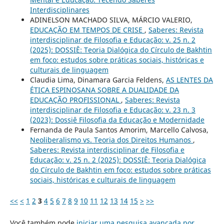
Interdisciplinares
ADINELSON MACHADO SILVA, MÁRCIO VALERIO,
EDUCAÇÃO EM TEMPOS DE CRISE
,
Saberes: Revista
interdisciplinar de Filosofia e Educação: v. 25 n. 2
(2025): DOSSIÊ: Teoria Dialógica do Círculo de Bakhtin
em foco: estudos sobre práticas sociais, históricas e
culturais de linguagem
Claudia Lima, Dinamara Garcia Feldens,
AS LENTES DA
ÉTICA ESPINOSANA SOBRE A DUALIDADE DA
EDUCAÇÃO PROFISSIONAL
,
Saberes: Revista
interdisciplinar de Filosofia e Educação: v. 23 n. 3
(2023): Dossiê Filosofia da Educação e Modernidade
Fernanda de Paula Santos Amorim, Marcello Calvosa,
Neoliberalismo vs. Teoria dos Direitos Humanos
,
Saberes: Revista interdisciplinar de Filosofia e
Educação: v. 25 n. 2 (2025): DOSSIÊ: Teoria Dialógica
do Círculo de Bakhtin em foco: estudos sobre práticas
sociais, históricas e culturais de linguagem
<<
<
1
2
3
4
5
6
7
8
9
10
11
12
13
14
15
>
>>
Você também pode
iniciar uma pesquisa avançada por