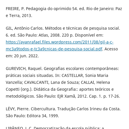
FREIRE, P. Pedagogia do oprimido 54. ed. Rio de Janeiro: Paz
e Terra, 2013.
GIL, Antônio Carlos. Métodos e técnicas de pesquisa social.
6. ed. São Paulo: Atlas, 2008. 220 p. Disponível em:
https://ayanrafael.files.wordpress.com/2011/08/gil-a-c-
mc3a9todos-e-tc3a9cnicas-de-pesquisa-social.pdf
. Acesso
em: 20 jun. 2022.
GUREVICH, Raquel. Geografias escolares contemporâneas:
práticas sociais situadas. In: CASTELLAR, Sonia Maria
Vanzella; CAVALCANTI, Lana de Souza; CALLAI, Helena
Copetti (org.). Didática da Geografia:: aportes teóricos e
metodológicos. São Paulo: EJR Xamã, 2012. Cap. 1. p. 17-26.
LÉVY, Pierre. Cibercultura. Tradução Carlos Irineu da Costa.
São Paulo: Editora 34, 1999.
LIBÂNEO, J. C. Democratização da escola pública: a