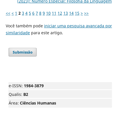
(2023): Número Especial: Filosofia da Linguagem
<<
<
1
2
3
4
5
6
7
8
9
10
11
12
13
14
15
>
>>
Você também pode
iniciar uma pesquisa avançada por
similaridade
para este artigo.
Submissão
e-ISSN:
1984-3879
Qualis:
B2
Área:
Ciências Humanas