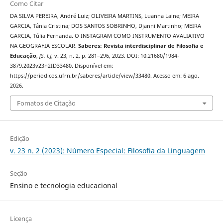
Como Citar
DA SILVA PEREIRA, André Luiz; OLIVEIRA MARTINS, Luanna Laine; MEIRA
GARCIA, Tânia Cristina; DOS SANTOS SOBRINHO, Djanni Martinho; MEIRA
GARCIA, Túlia Fernanda. O INSTAGRAM COMO INSTRUMENTO AVALIATIVO
NA GEOGRAFIA ESCOLAR.
Saberes: Revista interdisciplinar de Filosofia e
Educação
,
[S. l.]
, v. 23, n. 2, p. 281–296, 2023. DOI: 10.21680/1984-
3879.2023v23n2ID33480. Disponível em:
https://periodicos.ufrn.br/saberes/article/view/33480. Acesso em: 6 ago.
2026.
Fomatos de Citação
Edição
v. 23 n. 2 (2023): Número Especial: Filosofia da Linguagem
Seção
Ensino e tecnologia educacional
Licença