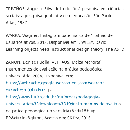
TRIVIÑOS. Augusto Silva. Introdução à pesquisa em ciências
sociais: a pesquisa qualitativa em educação. São Paulo:
Atlas, 1987.
WAKKA, Wagner. Instagram bate marca de 1 bilhão de
usuários ativos. 2018. Disponível em: . WILEY, David.
Learning objects need instructional design theory. The ASTD
ZANON, Denise Puglia. ALTHAUS, Maiza Margraf.
Instrumentos de avaliação na prática pedagógica
universitária. 2008. Disponível em:
https://webcache.googleusercontent.com/search?
q=cache:ru03l1XkDZ
IJ -
https://www1.ufrb.edu.br/nufordes/pedagogia-
universitaria%3Fdownload%3D19:instrumentos-de-avalia
o-
na-prtica-pedaggica-universitria+&cd=1&hl=pt-
BR&ct=clnk&gl=br . Acesso em: 06 fev. 2016.