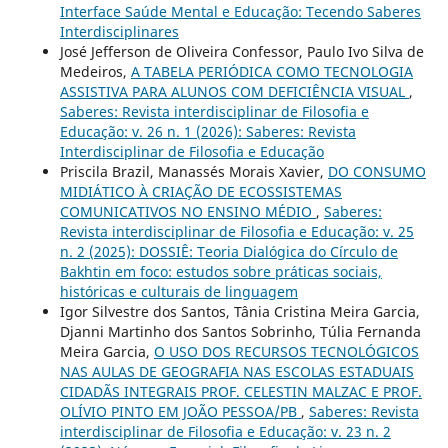
Interface Saúde Mental e Educação: Tecendo Saberes
Interdisciplinares
José Jefferson de Oliveira Confessor, Paulo Ivo Silva de
Medeiros,
A TABELA PERIÓDICA COMO TECNOLOGIA
ASSISTIVA PARA ALUNOS COM DEFICIÊNCIA VISUAL
,
Saberes: Revista interdisciplinar de Filosofia e
Educação: v. 26 n. 1 (2026): Saberes: Revista
Interdisciplinar de Filosofia e Educação
Priscila Brazil, Manassés Morais Xavier,
DO CONSUMO
MIDIÁTICO À CRIAÇÃO DE ECOSSISTEMAS
COMUNICATIVOS NO ENSINO MÉDIO
,
Saberes:
Revista interdisciplinar de Filosofia e Educação: v. 25
n. 2 (2025): DOSSIÊ: Teoria Dialógica do Círculo de
Bakhtin em foco: estudos sobre práticas sociais,
históricas e culturais de linguagem
Igor Silvestre dos Santos, Tânia Cristina Meira Garcia,
Djanni Martinho dos Santos Sobrinho, Túlia Fernanda
Meira Garcia,
O USO DOS RECURSOS TECNOLÓGICOS
NAS AULAS DE GEOGRAFIA NAS ESCOLAS ESTADUAIS
CIDADÃS INTEGRAIS PROF. CELESTIN MALZAC E PROF.
OLÍVIO PINTO EM JOÃO PESSOA/PB
,
Saberes: Revista
interdisciplinar de Filosofia e Educação: v. 23 n. 2