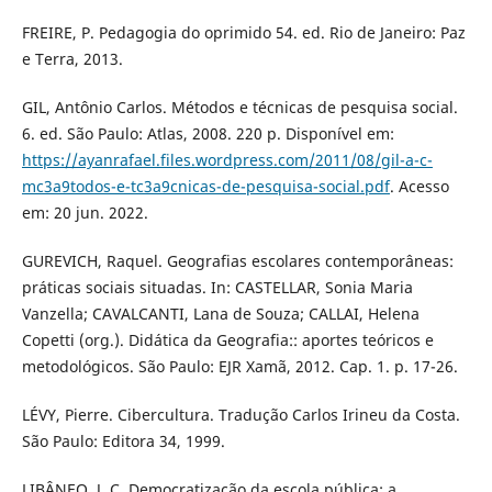
FREIRE, P. Pedagogia do oprimido 54. ed. Rio de Janeiro: Paz
e Terra, 2013.
GIL, Antônio Carlos. Métodos e técnicas de pesquisa social.
6. ed. São Paulo: Atlas, 2008. 220 p. Disponível em:
https://ayanrafael.files.wordpress.com/2011/08/gil-a-c-
mc3a9todos-e-tc3a9cnicas-de-pesquisa-social.pdf
. Acesso
em: 20 jun. 2022.
GUREVICH, Raquel. Geografias escolares contemporâneas:
práticas sociais situadas. In: CASTELLAR, Sonia Maria
Vanzella; CAVALCANTI, Lana de Souza; CALLAI, Helena
Copetti (org.). Didática da Geografia:: aportes teóricos e
metodológicos. São Paulo: EJR Xamã, 2012. Cap. 1. p. 17-26.
LÉVY, Pierre. Cibercultura. Tradução Carlos Irineu da Costa.
São Paulo: Editora 34, 1999.
LIBÂNEO, J. C. Democratização da escola pública: a