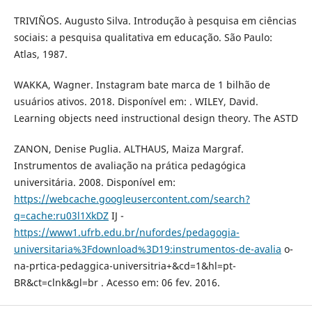
TRIVIÑOS. Augusto Silva. Introdução à pesquisa em ciências
sociais: a pesquisa qualitativa em educação. São Paulo:
Atlas, 1987.
WAKKA, Wagner. Instagram bate marca de 1 bilhão de
usuários ativos. 2018. Disponível em: . WILEY, David.
Learning objects need instructional design theory. The ASTD
ZANON, Denise Puglia. ALTHAUS, Maiza Margraf.
Instrumentos de avaliação na prática pedagógica
universitária. 2008. Disponível em:
https://webcache.googleusercontent.com/search?
q=cache:ru03l1XkDZ
IJ -
https://www1.ufrb.edu.br/nufordes/pedagogia-
universitaria%3Fdownload%3D19:instrumentos-de-avalia
o-
na-prtica-pedaggica-universitria+&cd=1&hl=pt-
BR&ct=clnk&gl=br . Acesso em: 06 fev. 2016.