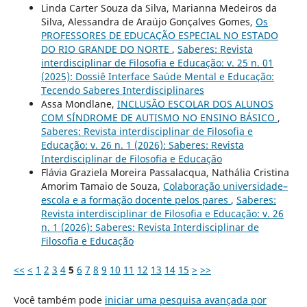
Linda Carter Souza da Silva, Marianna Medeiros da
Silva, Alessandra de Araújo Gonçalves Gomes,
Os
PROFESSORES DE EDUCAÇÃO ESPECIAL NO ESTADO
DO RIO GRANDE DO NORTE
,
Saberes: Revista
interdisciplinar de Filosofia e Educação: v. 25 n. 01
(2025): Dossiê Interface Saúde Mental e Educação:
Tecendo Saberes Interdisciplinares
Assa Mondlane,
INCLUSÃO ESCOLAR DOS ALUNOS
COM SÍNDROME DE AUTISMO NO ENSINO BÁSICO
,
Saberes: Revista interdisciplinar de Filosofia e
Educação: v. 26 n. 1 (2026): Saberes: Revista
Interdisciplinar de Filosofia e Educação
Flávia Graziela Moreira Passalacqua, Nathália Cristina
Amorim Tamaio de Souza,
Colaboração universidade–
escola e a formação docente pelos pares
,
Saberes:
Revista interdisciplinar de Filosofia e Educação: v. 26
n. 1 (2026): Saberes: Revista Interdisciplinar de
Filosofia e Educação
<<
<
1
2
3
4
5
6
7
8
9
10
11
12
13
14
15
>
>>
Você também pode
iniciar uma pesquisa avançada por