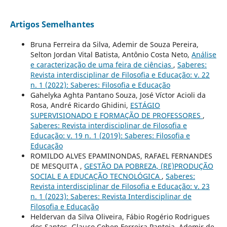
Artigos Semelhantes
Bruna Ferreira da Silva, Ademir de Souza Pereira,
Selton Jordan Vital Batista, Antônio Costa Neto,
Análise
e caracterização de uma feira de ciências
,
Saberes:
Revista interdisciplinar de Filosofia e Educação: v. 22
n. 1 (2022): Saberes: Filosofia e Educação
Gahelyka Aghta Pantano Souza, José Víctor Acioli da
Rosa, André Ricardo Ghidini,
ESTÁGIO
SUPERVISIONADO E FORMAÇÃO DE PROFESSORES
,
Saberes: Revista interdisciplinar de Filosofia e
Educação: v. 19 n. 1 (2019): Saberes: Filosofia e
Educação
ROMILDO ALVES EPAMINONDAS, RAFAEL FERNANDES
DE MESQUITA ,
GESTÃO DA POBREZA, (RE)PRODUÇÃO
SOCIAL E A EDUCAÇÃO TECNOLÓGICA
,
Saberes:
Revista interdisciplinar de Filosofia e Educação: v. 23
n. 1 (2023): Saberes: Revista Interdisciplinar de
Filosofia e Educação
Heldervan da Silva Oliveira, Fábio Rogério Rodrigues
dos Santos, Glauco Cohen Ferreira Pantoja, Ademir de