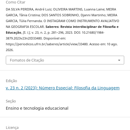
Como Citar
DA SILVA PEREIRA, André Luiz; OLIVEIRA MARTINS, Luanna Laine; MEIRA
GARCIA, Tânia Cristina; DOS SANTOS SOBRINHO, Djanni Martinho; MEIRA
GARCIA, Túlia Fernanda. O INSTAGRAM COMO INSTRUMENTO AVALIATIVO
NA GEOGRAFIA ESCOLAR.
Saberes: Revista interdisciplinar de Filosofia e
Educação
,
[S. l.]
, v. 23, n. 2, p. 281–296, 2023. DOI: 10.21680/1984-
3879.2023v23n2ID33480. Disponível em:
https://periodicos.ufrn.br/saberes/article/view/33480. Acesso em: 10 ago.
2026.
Fomatos de Citação
Edição
v. 23 n. 2 (2023): Número Especial: Filosofia da Linguagem
Seção
Ensino e tecnologia educacional
Licença