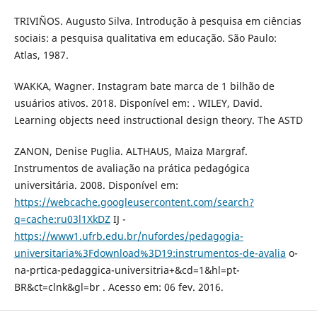
TRIVIÑOS. Augusto Silva. Introdução à pesquisa em ciências
sociais: a pesquisa qualitativa em educação. São Paulo:
Atlas, 1987.
WAKKA, Wagner. Instagram bate marca de 1 bilhão de
usuários ativos. 2018. Disponível em: . WILEY, David.
Learning objects need instructional design theory. The ASTD
ZANON, Denise Puglia. ALTHAUS, Maiza Margraf.
Instrumentos de avaliação na prática pedagógica
universitária. 2008. Disponível em:
https://webcache.googleusercontent.com/search?
q=cache:ru03l1XkDZ
IJ -
https://www1.ufrb.edu.br/nufordes/pedagogia-
universitaria%3Fdownload%3D19:instrumentos-de-avalia
o-
na-prtica-pedaggica-universitria+&cd=1&hl=pt-
BR&ct=clnk&gl=br . Acesso em: 06 fev. 2016.