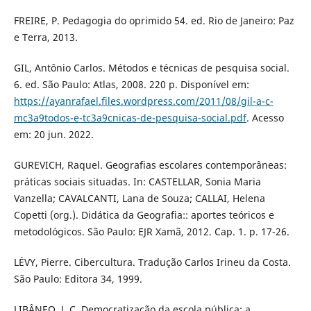
FREIRE, P. Pedagogia do oprimido 54. ed. Rio de Janeiro: Paz
e Terra, 2013.
GIL, Antônio Carlos. Métodos e técnicas de pesquisa social.
6. ed. São Paulo: Atlas, 2008. 220 p. Disponível em:
https://ayanrafael.files.wordpress.com/2011/08/gil-a-c-
mc3a9todos-e-tc3a9cnicas-de-pesquisa-social.pdf
. Acesso
em: 20 jun. 2022.
GUREVICH, Raquel. Geografias escolares contemporâneas:
práticas sociais situadas. In: CASTELLAR, Sonia Maria
Vanzella; CAVALCANTI, Lana de Souza; CALLAI, Helena
Copetti (org.). Didática da Geografia:: aportes teóricos e
metodológicos. São Paulo: EJR Xamã, 2012. Cap. 1. p. 17-26.
LÉVY, Pierre. Cibercultura. Tradução Carlos Irineu da Costa.
São Paulo: Editora 34, 1999.
LIBÂNEO, J. C. Democratização da escola pública: a