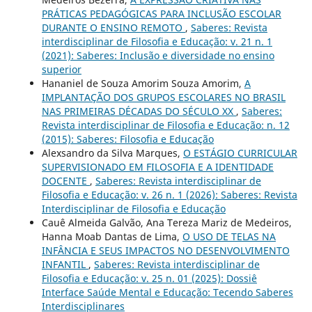
PRÁTICAS PEDAGÓGICAS PARA INCLUSÃO ESCOLAR
DURANTE O ENSINO REMOTO
,
Saberes: Revista
interdisciplinar de Filosofia e Educação: v. 21 n. 1
(2021): Saberes: Inclusão e diversidade no ensino
superior
Hananiel de Souza Amorim Souza Amorim,
A
IMPLANTAÇÃO DOS GRUPOS ESCOLARES NO BRASIL
NAS PRIMEIRAS DÉCADAS DO SÉCULO XX
,
Saberes:
Revista interdisciplinar de Filosofia e Educação: n. 12
(2015): Saberes: Filosofia e Educação
Alexsandro da Silva Marques,
O ESTÁGIO CURRICULAR
SUPERVISIONADO EM FILOSOFIA E A IDENTIDADE
DOCENTE
,
Saberes: Revista interdisciplinar de
Filosofia e Educação: v. 26 n. 1 (2026): Saberes: Revista
Interdisciplinar de Filosofia e Educação
Cauê Almeida Galvão, Ana Tereza Mariz de Medeiros,
Hanna Moab Dantas de Lima,
O USO DE TELAS NA
INFÂNCIA E SEUS IMPACTOS NO DESENVOLVIMENTO
INFANTIL
,
Saberes: Revista interdisciplinar de
Filosofia e Educação: v. 25 n. 01 (2025): Dossiê
Interface Saúde Mental e Educação: Tecendo Saberes
Interdisciplinares