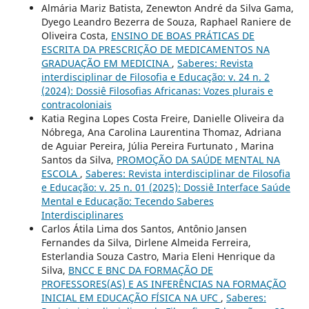
Almária Mariz Batista, Zenewton André da Silva Gama,
Dyego Leandro Bezerra de Souza, Raphael Raniere de
Oliveira Costa,
ENSINO DE BOAS PRÁTICAS DE
ESCRITA DA PRESCRIÇÃO DE MEDICAMENTOS NA
GRADUAÇÃO EM MEDICINA
,
Saberes: Revista
interdisciplinar de Filosofia e Educação: v. 24 n. 2
(2024): Dossiê Filosofias Africanas: Vozes plurais e
contracoloniais
Katia Regina Lopes Costa Freire, Danielle Oliveira da
Nóbrega, Ana Carolina Laurentina Thomaz, Adriana
de Aguiar Pereira, Júlia Pereira Furtunato , Marina
Santos da Silva,
PROMOÇÃO DA SAÚDE MENTAL NA
ESCOLA
,
Saberes: Revista interdisciplinar de Filosofia
e Educação: v. 25 n. 01 (2025): Dossiê Interface Saúde
Mental e Educação: Tecendo Saberes
Interdisciplinares
Carlos Átila Lima dos Santos, Antônio Jansen
Fernandes da Silva, Dirlene Almeida Ferreira,
Esterlandia Souza Castro, Maria Eleni Henrique da
Silva,
BNCC E BNC DA FORMAÇÃO DE
PROFESSORES(AS) E AS INFERÊNCIAS NA FORMAÇÃO
INICIAL EM EDUCAÇÃO FÍSICA NA UFC
,
Saberes: