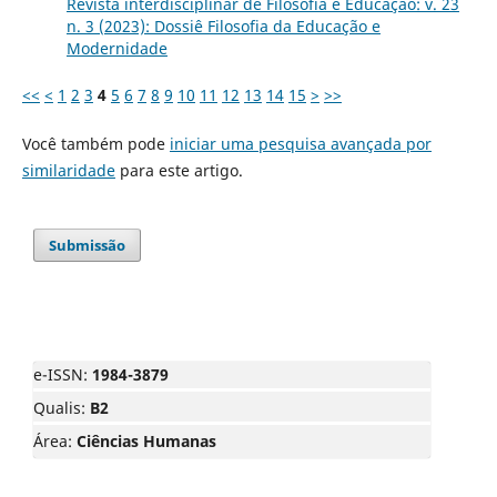
Revista interdisciplinar de Filosofia e Educação: v. 23
n. 3 (2023): Dossiê Filosofia da Educação e
Modernidade
<<
<
1
2
3
4
5
6
7
8
9
10
11
12
13
14
15
>
>>
Você também pode
iniciar uma pesquisa avançada por
similaridade
para este artigo.
Submissão
e-ISSN:
1984-3879
Qualis:
B2
Área:
Ciências Humanas