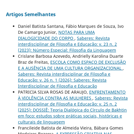
Artigos Semelhantes
Daniel Batista Santana, Fábio Marques de Souza, Ivo
De Camargo Junior,
NOTAS PARA UMA
DIALOGICIDADE DO CORPO
,
Saberes: Revista
interdisciplinar de Filosofia e Educação: v. 23 n. 2
(2023): Número Especial: Filosofia da Linguagem
Crislane Barbosa Azevedo, Andrielly Karolina Duarte
Braz de Freitas,
ESCOLA COMO ESPAÇO DE EXCLUSÃO
E A AUSÊNCIA DE UMA CULTURA ORGANIZACIONAL
,
Saberes: Revista interdisciplinar de Filosofia e
Educação: v. 26 n. 1 (2026): Saberes: Revista
Interdisciplinar de Filosofia e Educação
PATRICIA SILVA ROSAS DE ARAUJO,
ENFRENTAMENTO
À VIOLÊNCIA CONTRA AS MULHERES
,
Saberes: Revista
interdisciplinar de Filosofia e Educação: v. 25 n. 2
(2025): DOSSIÊ: Teoria Dialógica do Círculo de Bakhtin
em foco: estudos sobre práticas sociais, históricas e
culturais de linguagem
Francileide Batista de Almeida Vieira, Bábara Gomes
Medeiros Bezerra,
A EXPRESSÃO CRIATIVA NAS