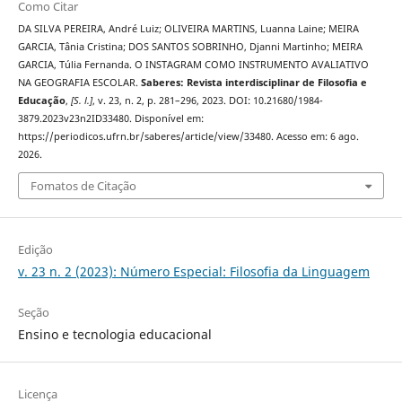
Como Citar
DA SILVA PEREIRA, André Luiz; OLIVEIRA MARTINS, Luanna Laine; MEIRA
GARCIA, Tânia Cristina; DOS SANTOS SOBRINHO, Djanni Martinho; MEIRA
GARCIA, Túlia Fernanda. O INSTAGRAM COMO INSTRUMENTO AVALIATIVO
NA GEOGRAFIA ESCOLAR.
Saberes: Revista interdisciplinar de Filosofia e
Educação
,
[S. l.]
, v. 23, n. 2, p. 281–296, 2023. DOI: 10.21680/1984-
3879.2023v23n2ID33480. Disponível em:
https://periodicos.ufrn.br/saberes/article/view/33480. Acesso em: 6 ago.
2026.
Fomatos de Citação
Edição
v. 23 n. 2 (2023): Número Especial: Filosofia da Linguagem
Seção
Ensino e tecnologia educacional
Licença