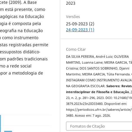
ete (2009). A Base
2023
ém está presente, como
dagógicas na Educação
Versões
logia é composta pela
25-09-2023 (2)
24-09-2023 (1)
Geografia na Educação
am como instrumento
stas registradas permite
Como Citar
essupostos didático-
DA SILVA PEREIRA, André Luiz; OLIVEIRA
om padrões tradicionais
MARTINS, Luanna Laine; MEIRA GARCIA, Tâ
mo a rede social
Cristina; DOS SANTOS SOBRINHO, Djanni
por a metodologia de
Martinho; MEIRA GARCIA, Túlia Fernanda.
INSTAGRAM COMO INSTRUMENTO AVALIA
NA GEOGRAFIA ESCOLAR.
Saberes: Revist
interdisciplinar de Filosofia e Educação
,
[
23, n. 2, p. 281–296, 2023. DOI: 10.21680/19
3879.2023v23n2ID33480. Disponível em:
https://periodicos.ufrn.br/saberes/article
3480. Acesso em: 7 ago. 2026.
Fomatos de Citação