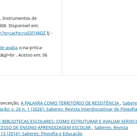
. Instrumentos de
008. Disponível em:
ch?q=cache:ru03l1XkDZ
IJ -
e-avalia
o-na-prtica-
&gl=br . Acesso em: 06
 Conceição,
A PALAVRA COMO TERRITÓRIO DE RESISTÊNCIA
,
Sabere
ação: v. 26 n. 1 (2026): Saberes: Revista Interdisciplinar de Filosofi
 BIBLIOTECAS ESCOLARES: COMO ESTRUTURAR E AVALIAR SERVIÇ
CESSO DE ENSINO-APRENDIZAGEM ESCOLAR
,
Saberes: Revista
. 13 (2016): Saberes: Filosofia e Educação