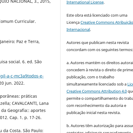
ÓQUIO NACIONAL, 3., 2015,
International License
.
Este obra está licenciado com uma
 Comum Curricular.
Licença
Creative Commons Atribuição
Internacional
.
Janeiro: Paz e Terra,
Autores que publicam nesta revista
concordam com os seguintes termos
isa social. 6. ed. São
a. Autores mantém os direitos autorai
concedem à revista o direito de prime
/gil-a-c-mc3a9todos-e-
publicação, com o trabalho
20 jun. 2022.
simultaneamente licenciado sob a
Lic
Creative Commons Attribution 4.0
qu
porâneas: práticas
permite o compartilhamento do trab
nzella; CAVALCANTI, Lana
com reconhecimento da autoria e
a da Geografia:: aportes
publicação inicial nesta revista.
012. Cap. 1. p. 17-26.
b. Autores têm autorização para assu
u da Costa. São Paulo:
contratos adicionais separadamente,