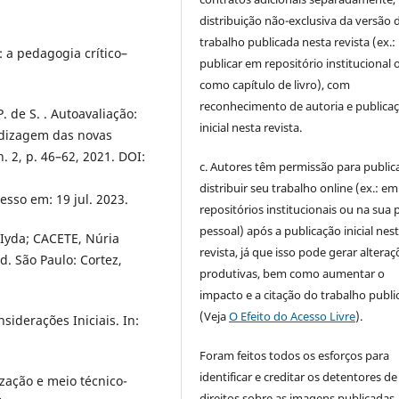
distribuição não-exclusiva da versão 
trabalho publicada nesta revista (ex.:
: a pedagogia crítico–
publicar em repositório institucional 
como capítulo de livro), com
reconhecimento de autoria e publica
. de S. . Autoavaliação:
inicial nesta revista.
ndizagem das novas
. 2, p. 46–62, 2021. DOI:
c. Autores têm permissão para publica
distribuir seu trabalho online (ex.: em
cesso em: 19 jul. 2023.
repositórios institucionais ou na sua 
pessoal) após a publicação inicial nes
Iyda; CACETE, Núria
revista, já que isso pode gerar alteraç
d. São Paulo: Cortez,
produtivas, bem como aumentar o
impacto e a citação do trabalho publ
(Veja
O Efeito do Acesso Livre
).
iderações Iniciais. In:
Foram feitos todos os esforços para
identificar e creditar os detentores de
zação e meio técnico-
direitos sobre as imagens publicadas.