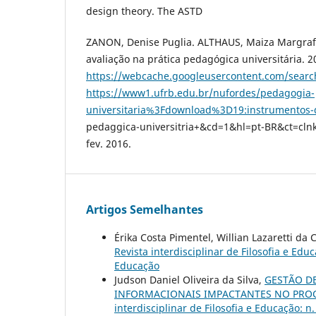
design theory. The ASTD
ZANON, Denise Puglia. ALTHAUS, Maiza Margraf
avaliação na prática pedagógica universitária. 2
https://webcache.googleusercontent.com/sear
https://www1.ufrb.edu.br/nufordes/pedagogia-
universitaria%3Fdownload%3D19:instrumentos-d
pedaggica-universitria+&cd=1&hl=pt-BR&ct=clnk
fev. 2016.
Artigos Semelhantes
Érika Costa Pimentel, Willian Lazaretti da
Revista interdisciplinar de Filosofia e Educ
Educação
Judson Daniel Oliveira da Silva,
GESTÃO DE
INFORMACIONAIS IMPACTANTES NO PRO
interdisciplinar de Filosofia e Educação: n