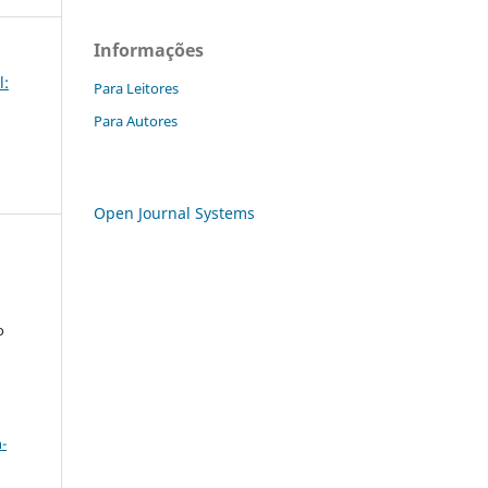
Informações
l:
Para Leitores
Para Autores
Open Journal Systems
o
a
-