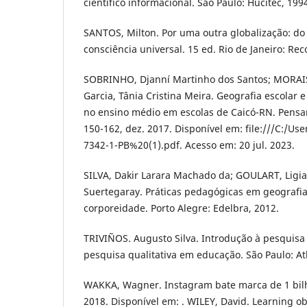
científico informacional. São Paulo: Hucitec, 199
SANTOS, Milton. Por uma outra globalização: d
consciência universal. 15 ed. Rio de Janeiro: Rec
SOBRINHO, Djanní Martinho dos Santos; MORAIS,
Garcia, Tânia Cristina Meira. Geografia escolar 
no ensino médio em escolas de Caicó-RN. Pensar G
150-162, dez. 2017. Disponível em: file:///C:/U
7342-1-PB%20(1).pdf. Acesso em: 20 jul. 2023.
SILVA, Dakir Larara Machado da; GOULART, Ligia
Suertegaray. Práticas pedagógicas em geografia
corporeidade. Porto Alegre: Edelbra, 2012.
TRIVIÑOS. Augusto Silva. Introdução à pesquisa 
pesquisa qualitativa em educação. São Paulo: Atl
WAKKA, Wagner. Instagram bate marca de 1 bilh
2018. Disponível em: . WILEY, David. Learning ob