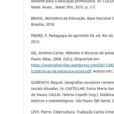
docente para a educação profissional. In: COL
Natal. Anais… Natal: Ifrn, 2015. p. 1-7.
BRASIL. Ministério da Educação. Base Nacional
Brasília, 2018.
FREIRE, P. Pedagogia do oprimido 54. ed. Rio de 
2013.
GIL, Antônio Carlos. Métodos e técnicas de pesqu
Paulo: Atlas, 2008. 220 p. Disponível em:
https://ayanrafael.files.wordpress.com/2011/08
tc3a9cnicas-de-pesquisa-social.pdf
. Acesso em: 
GUREVICH, Raquel. Geografias escolares contem
sociais situadas. In: CASTELLAR, Sonia Maria Va
de Souza; CALLAI, Helena Copetti (org.). Didátic
teóricos e metodológicos. São Paulo: EJR Xamã, 2
LÉVY, Pierre. Cibercultura. Tradução Carlos Irine