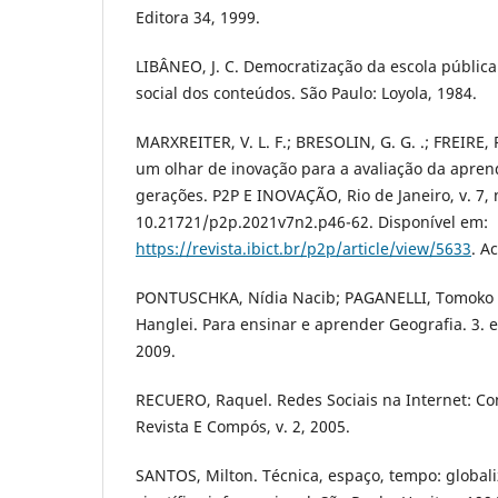
Editora 34, 1999.
LIBÂNEO, J. C. Democratização da escola pública
social dos conteúdos. São Paulo: Loyola, 1984.
MARXREITER, V. L. F.; BRESOLIN, G. G. .; FREIRE, P
um olhar de inovação para a avaliação da apre
gerações. P2P E INOVAÇÃO, Rio de Janeiro, v. 7, n
10.21721/p2p.2021v7n2.p46-62. Disponível em:
https://revista.ibict.br/p2p/article/view/5633
. A
PONTUSCHKA, Nídia Nacib; PAGANELLI, Tomoko 
Hanglei. Para ensinar e aprender Geografia. 3. e
2009.
RECUERO, Raquel. Redes Sociais na Internet: Cons
Revista E Compós, v. 2, 2005.
SANTOS, Milton. Técnica, espaço, tempo: globali