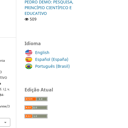
PEDRO DEMO: PESQUISA,
PRINCÍPIO CIENTÍFICO E
EDUCATIVO
509
Idioma
English
Español (España)
nia
Português (Brasil)
 O
TIVO
a
Edição Atual
S. l.]
, v.
84-
/view/3