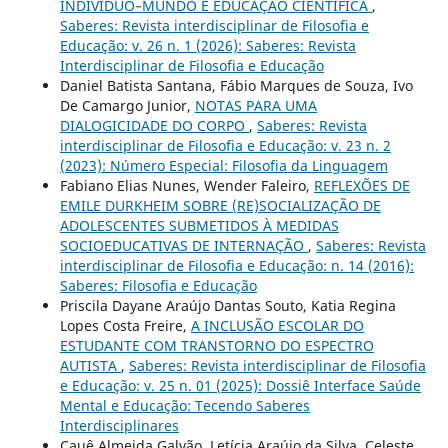
INDIVÍDUO–MUNDO E EDUCAÇÃO CIENTÍFICA
,
Saberes: Revista interdisciplinar de Filosofia e
Educação: v. 26 n. 1 (2026): Saberes: Revista
Interdisciplinar de Filosofia e Educação
Daniel Batista Santana, Fábio Marques de Souza, Ivo
De Camargo Junior,
NOTAS PARA UMA
DIALOGICIDADE DO CORPO
,
Saberes: Revista
interdisciplinar de Filosofia e Educação: v. 23 n. 2
(2023): Número Especial: Filosofia da Linguagem
Fabiano Elias Nunes, Wender Faleiro,
REFLEXÕES DE
EMILE DURKHEIM SOBRE (RE)SOCIALIZAÇÃO DE
ADOLESCENTES SUBMETIDOS À MEDIDAS
SOCIOEDUCATIVAS DE INTERNAÇÃO
,
Saberes: Revista
interdisciplinar de Filosofia e Educação: n. 14 (2016):
Saberes: Filosofia e Educação
Priscila Dayane Araújo Dantas Souto, Katia Regina
Lopes Costa Freire,
A INCLUSÃO ESCOLAR DO
ESTUDANTE COM TRANSTORNO DO ESPECTRO
AUTISTA
,
Saberes: Revista interdisciplinar de Filosofia
e Educação: v. 25 n. 01 (2025): Dossiê Interface Saúde
Mental e Educação: Tecendo Saberes
Interdisciplinares
Cauê Almeida Galvão, Letícia Araújo da Silva, Celeste