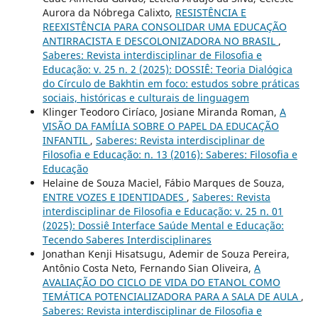
Aurora da Nóbrega Calixto,
RESISTÊNCIA E
REEXISTÊNCIA PARA CONSOLIDAR UMA EDUCAÇÃO
ANTIRRACISTA E DESCOLONIZADORA NO BRASIL
,
Saberes: Revista interdisciplinar de Filosofia e
Educação: v. 25 n. 2 (2025): DOSSIÊ: Teoria Dialógica
do Círculo de Bakhtin em foco: estudos sobre práticas
sociais, históricas e culturais de linguagem
Klinger Teodoro Ciríaco, Josiane Miranda Roman,
A
VISÃO DA FAMÍLIA SOBRE O PAPEL DA EDUCAÇÃO
INFANTIL
,
Saberes: Revista interdisciplinar de
Filosofia e Educação: n. 13 (2016): Saberes: Filosofia e
Educação
Helaine de Souza Maciel, Fábio Marques de Souza,
ENTRE VOZES E IDENTIDADES
,
Saberes: Revista
interdisciplinar de Filosofia e Educação: v. 25 n. 01
(2025): Dossiê Interface Saúde Mental e Educação:
Tecendo Saberes Interdisciplinares
Jonathan Kenji Hisatsugu, Ademir de Souza Pereira,
Antônio Costa Neto, Fernando Sian Oliveira,
A
AVALIAÇÃO DO CICLO DE VIDA DO ETANOL COMO
TEMÁTICA POTENCIALIZADORA PARA A SALA DE AULA
,
Saberes: Revista interdisciplinar de Filosofia e