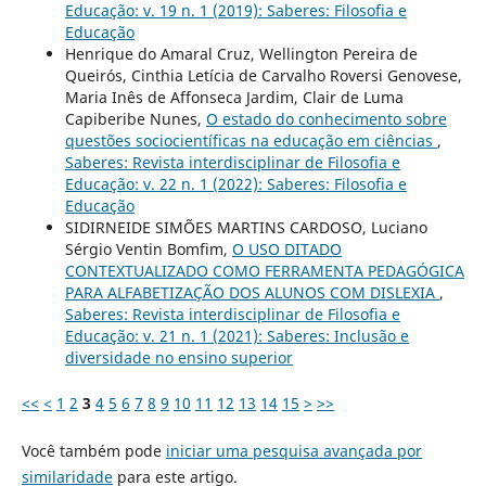
Educação: v. 19 n. 1 (2019): Saberes: Filosofia e
Educação
Henrique do Amaral Cruz, Wellington Pereira de
Queirós, Cinthia Letícia de Carvalho Roversi Genovese,
Maria Inês de Affonseca Jardim, Clair de Luma
Capiberibe Nunes,
O estado do conhecimento sobre
questões sociocientíficas na educação em ciências
,
Saberes: Revista interdisciplinar de Filosofia e
Educação: v. 22 n. 1 (2022): Saberes: Filosofia e
Educação
SIDIRNEIDE SIMÕES MARTINS CARDOSO, Luciano
Sérgio Ventin Bomfim,
O USO DITADO
CONTEXTUALIZADO COMO FERRAMENTA PEDAGÓGICA
PARA ALFABETIZAÇÃO DOS ALUNOS COM DISLEXIA
,
Saberes: Revista interdisciplinar de Filosofia e
Educação: v. 21 n. 1 (2021): Saberes: Inclusão e
diversidade no ensino superior
<<
<
1
2
3
4
5
6
7
8
9
10
11
12
13
14
15
>
>>
Você também pode
iniciar uma pesquisa avançada por
similaridade
para este artigo.