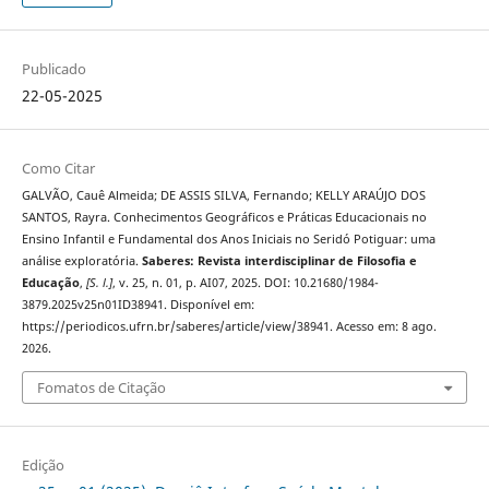
Publicado
22-05-2025
Como Citar
GALVÃO, Cauê Almeida; DE ASSIS SILVA, Fernando; KELLY ARAÚJO DOS
SANTOS, Rayra. Conhecimentos Geográficos e Práticas Educacionais no
Ensino Infantil e Fundamental dos Anos Iniciais no Seridó Potiguar: uma
análise exploratória.
Saberes: Revista interdisciplinar de Filosofia e
Educação
,
[S. l.]
, v. 25, n. 01, p. AI07, 2025. DOI: 10.21680/1984-
3879.2025v25n01ID38941. Disponível em:
https://periodicos.ufrn.br/saberes/article/view/38941. Acesso em: 8 ago.
2026.
Fomatos de Citação
Edição