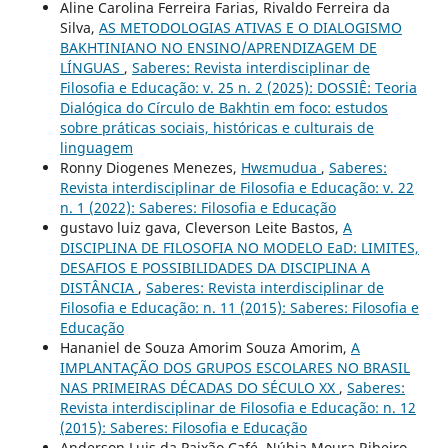
Aline Carolina Ferreira Farias, Rivaldo Ferreira da
Silva,
AS METODOLOGIAS ATIVAS E O DIALOGISMO
BAKHTINIANO NO ENSINO/APRENDIZAGEM DE
LÍNGUAS
,
Saberes: Revista interdisciplinar de
Filosofia e Educação: v. 25 n. 2 (2025): DOSSIÊ: Teoria
Dialógica do Círculo de Bakhtin em foco: estudos
sobre práticas sociais, históricas e culturais de
linguagem
Ronny Diogenes Menezes,
Hwɛmudua
,
Saberes:
Revista interdisciplinar de Filosofia e Educação: v. 22
n. 1 (2022): Saberes: Filosofia e Educação
gustavo luiz gava, Cleverson Leite Bastos,
A
DISCIPLINA DE FILOSOFIA NO MODELO EaD: LIMITES,
DESAFIOS E POSSIBILIDADES DA DISCIPLINA A
DISTÂNCIA
,
Saberes: Revista interdisciplinar de
Filosofia e Educação: n. 11 (2015): Saberes: Filosofia e
Educação
Hananiel de Souza Amorim Souza Amorim,
A
IMPLANTAÇÃO DOS GRUPOS ESCOLARES NO BRASIL
NAS PRIMEIRAS DÉCADAS DO SÉCULO XX
,
Saberes:
Revista interdisciplinar de Filosofia e Educação: n. 12
(2015): Saberes: Filosofia e Educação
Anderson Luis da Paixão Café, Núbia Moura Ribeiro,