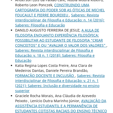
Roberto Leon Ponczek,
CONSTRUINDO UMA
CARTOGRAFIA DO PODER SOB AS ÓTICAS DE MICHEL
FOUCAULT E PIERRE BOURDIEU
,
Saberes: Revista
interdisciplinar de Filosofia e Educação: n. 14 (2016):
Saberes: Filosofia e Educação
DANILO AUGUSTO FERREIRA DE JESUZ,
A AULA DE
FILOSOFIA ENQUANTO EXPERIÊNCIA FILOSÓFICA:
POSSIBILITAR AO ESTUDANTE DE FILOSOFIA “CRIAR
CONCEITOS” E OU “AVALIAR O VALOR DOS VALORES”
,
Saberes: Revista interdisciplinar de Filosofia e
Educação: v. 18 n. 1 (2018): Saberes: Filosofia e
Educação
Katia Regina Lopes Costa Freire, Ana Clara de
Medeiros Dantas, Daniele Pereira Brandão,
FORMAÇÃO DOCENTE E INCLUSÃO
,
Saberes: Revista
interdisciplinar de Filosofia e Educação: v. 21 n. 1
(2021): Saberes: Inclusão e diversidade no ensino
superior
Graciele Rocha Morais, Ana Cláudia de Azevedo
Peixoto , Lenício Dutra Marinho Júnior,
AVALIAÇÃO DA
ASSISTÊNCIA ESTUDANTIL E A PERMANÊNCIA DE
ESTUDANTES COTISTAS RACIAIS DO ENSINO TÉCNICO