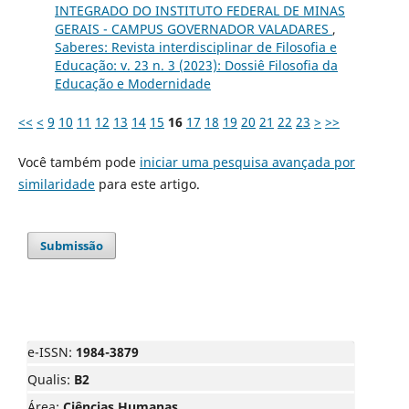
INTEGRADO DO INSTITUTO FEDERAL DE MINAS
GERAIS - CAMPUS GOVERNADOR VALADARES
,
Saberes: Revista interdisciplinar de Filosofia e
Educação: v. 23 n. 3 (2023): Dossiê Filosofia da
Educação e Modernidade
<<
<
9
10
11
12
13
14
15
16
17
18
19
20
21
22
23
>
>>
Você também pode
iniciar uma pesquisa avançada por
similaridade
para este artigo.
Submissão
e-ISSN:
1984-3879
Qualis:
B2
Área:
Ciências Humanas